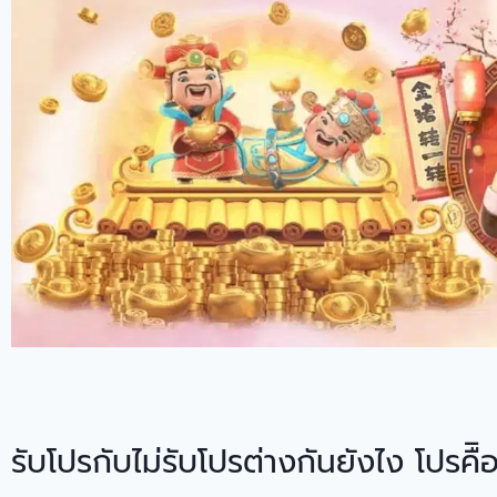
รับโปรกับไม่รับโปรต่างกันยังไง โปรคืิ