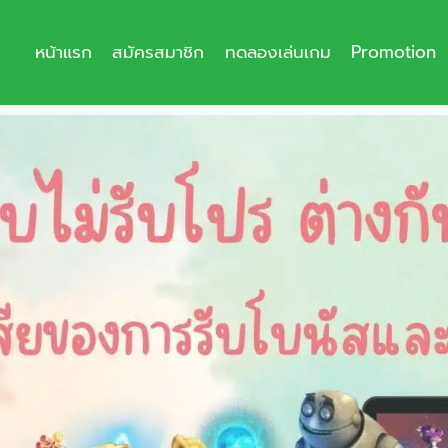
หน้าแรก
สมัครสมาชิก
ทดลองเล่นเกม
Promotion