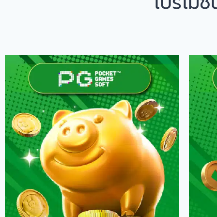
โปรโมชั่