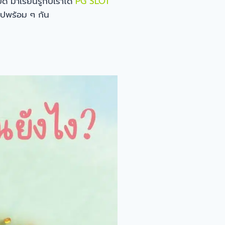
ี มาเรียนรู้กับเราได้
PG SLOT
ูลไปพร้อม ๆ กัน