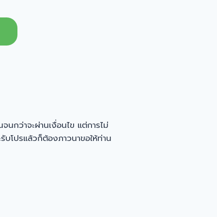
จนกว่าจะผ่านเงื่อนไข แต่การไม่
รับโปรแล้วก็ต้องภาวนาขอให้ท่าน