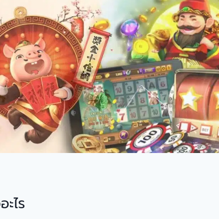
ออะไร