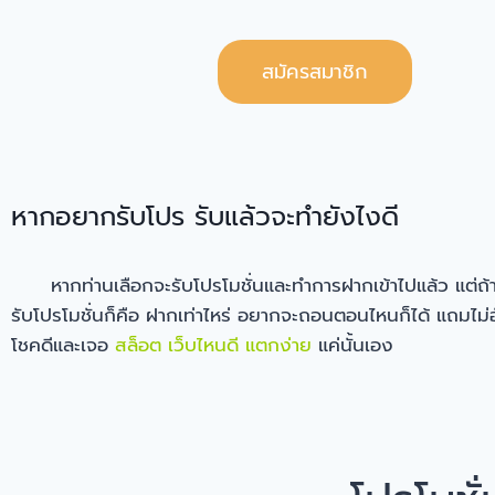
สมัครสมาชิก
หากอยากรับโปร รับแล้วจะทำยังไงดี
หากท่านเลือกจะรับโปรโมชั่นและทำการฝากเข้าไปแล้ว แต่ถ้าเกิด
รับโปรโมชั่นก็คือ ฝากเท่าไหร่ อยากจะถอนตอนไหนก็ได้ แถมไม
โชคดีและเจอ
สล็อต เว็บไหนดี แตกง่าย
แค่นั้นเอง