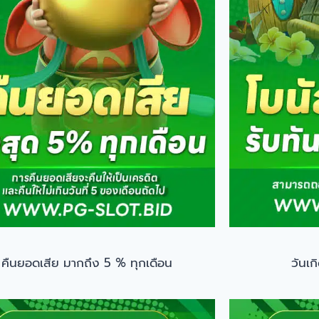
คืนยอดเสีย มากถึง 5 % ทุกเดือน
วันเก