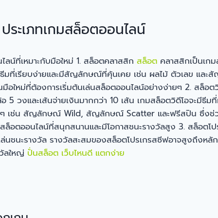
่ ประเภทเกมสล็อตออนไลน์
ลน์ที่เหมาะกับมือใหม่ 1. สล็อตคลาสสิก
สล็อต
คลาสสิกเป็นเกมสล
ที่เรียบง่ายและมีสัญลักษณ์ที่คุ้นเคย เช่น ผลไม้ ตัวเลข และสัญ
มือใหม่ที่ต้องการเริ่มต้นเล่นสล็อตออนไลน์อย่างง่ายๆ 2. สล็อตว
อ 5 วงและเส้นจ่ายเงินมากกว่า 10 เส้น เกมสล็อตวิดีโอจะมีธีม
่างๆ เช่น สัญลักษณ์ Wild, สัญลักษณ์ Scatter และฟรีสปิน ซึ่งช
ารเล่นสล็อตออนไลน์ที่สนุกสนานและมีโอกาสชนะรางวัลสูง 3. สล็อต
มีผู้เล่นชนะรางวัล รางวัลสะสมของสล็อตโปรเกรสซีฟอาจสูงถึงหลั
งวัลใหญ่
ปั่นสล็อต เว็บไหนดี แตกง่าย
ือกเกม