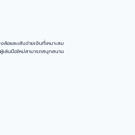
้อและเส้นจ่ายเงินที่เหมาะสม
้ผู้เล่นมือใหม่สามารถสนุกสนาน