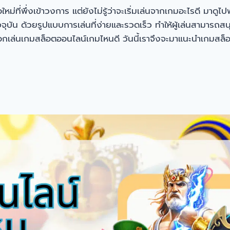
ม่ที่พึ่งเข้าวงการ แต่ยังไม่รู้ว่าจะเริ่มเล่นจากเกมอะไรดี มาดู
ุบัน ด้วยรูปแบบการเล่นที่ง่ายและรวดเร็ว ทำให้ผู้เล่นสามารถสน
่าจะเลือกเล่นเกมสล็อตออนไลน์เกมไหนดี วันนี้เราจึงจะมาแนะนำเกมสล็