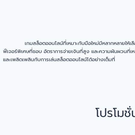
เกมสล็อตออนไลน์ที่เหมาะกับมือใหม่มีหลากหลายให้เลือก ผู้
ฟีเจอร์พิเศษที่ชอบ อัตราการจ่ายเงินที่สูง และความผันผวนที่
และเพลิดเพลินกับการเล่นสล็อตออนไลน์ได้อย่างเต็มที่
โปรโมชั่