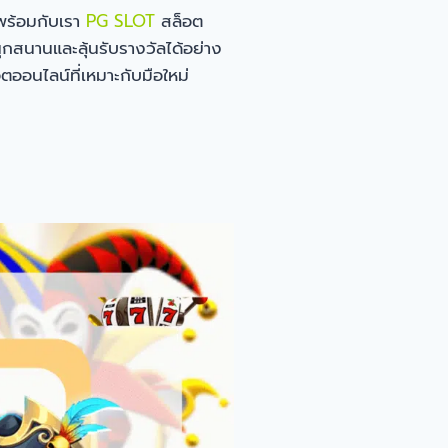
ไปพร้อมกับเรา
PG SLOT
สล็อต
ุกสนานและลุ้นรับรางวัลได้อย่าง
อตออนไลน์ที่เหมาะกับมือใหม่