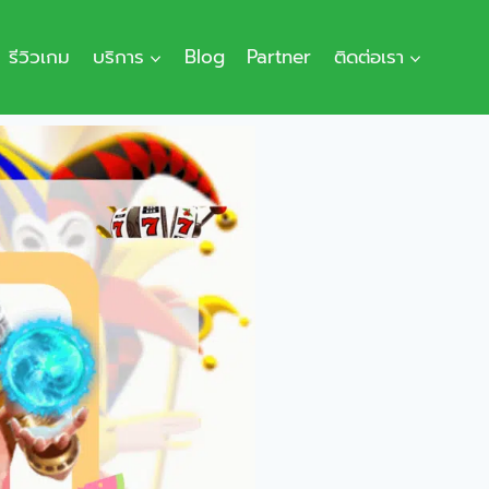
รีวิวเกม
บริการ
Blog
Partner
ติดต่อเรา