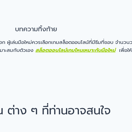
บทความทิ้งท้าย
เล่นมือใหม่ควรเลือกเกมสล็อตออนไลน์ที่มีธีมที่ชอบ จำนวนวงล
เหมาะสมกับตัวเอง
สล็อตออนไลน์เกมไหนเหมาะกับมือใหม่
เพื่อให
น ต่าง ๆ ที่ท่านอาจสนใจ