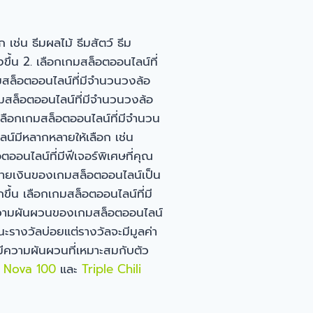
เช่น ธีมผลไม้ ธีมสัตว์ ธีม
ขึ้น 2. เลือกเกมสล็อตออนไลน์ที่
สล็อตออนไลน์ที่มีจำนวนวงล้อ
มสล็อตออนไลน์ที่มีจำนวนวงล้อ
รเลือกเกมสล็อตออนไลน์ที่มีจำนวน
ลน์มีหลากหลายให้เลือก เช่น
ออนไลน์ที่มีฟีเจอร์พิเศษที่คุณ
รจ่ายเงินของเกมสล็อตออนไลน์เป็น
ากขึ้น เลือกเกมสล็อตออนไลน์ที่มี
ม ความผันผวนของเกมสล็อตออนไลน์
นะรางวัลบ่อยแต่รางวัลจะมีมูลค่า
่มีความผันผวนที่เหมาะสมกับตัว
r Nova 100
และ
Triple Chili