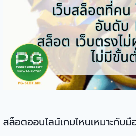
สล็อตออนไลน์เกมไหนเหมาะกับมื