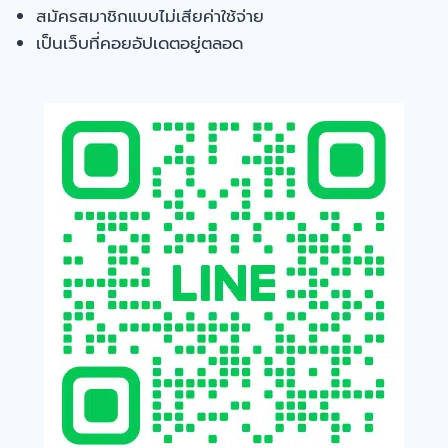
สมัครสมาชิกแบบไม่เสียค่าใช้จ่าย
เป็นเว็บที่คอยอัปเดตอยู่ตลอด