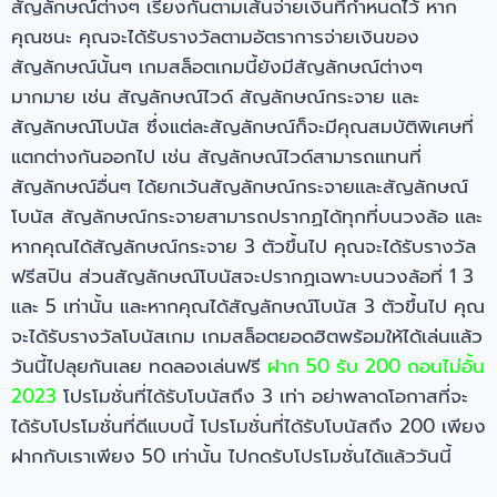
สัญลักษณ์ต่างๆ เรียงกันตามเส้นจ่ายเงินที่กำหนดไว้ หาก
คุณชนะ คุณจะได้รับรางวัลตามอัตราการจ่ายเงินของ
สัญลักษณ์นั้นๆ เกมสล็อตเกมนี้ยังมีสัญลักษณ์ต่างๆ
มากมาย เช่น สัญลักษณ์ไวด์ สัญลักษณ์กระจาย และ
สัญลักษณ์โบนัส ซึ่งแต่ละสัญลักษณ์ก็จะมีคุณสมบัติพิเศษที่
แตกต่างกันออกไป เช่น สัญลักษณ์ไวด์สามารถแทนที่
สัญลักษณ์อื่นๆ ได้ยกเว้นสัญลักษณ์กระจายและสัญลักษณ์
โบนัส สัญลักษณ์กระจายสามารถปรากฏได้ทุกที่บนวงล้อ และ
หากคุณได้สัญลักษณ์กระจาย 3 ตัวขึ้นไป คุณจะได้รับรางวัล
ฟรีสปิน ส่วนสัญลักษณ์โบนัสจะปรากฏเฉพาะบนวงล้อที่ 1 3
และ 5 เท่านั้น และหากคุณได้สัญลักษณ์โบนัส 3 ตัวขึ้นไป คุณ
จะได้รับรางวัลโบนัสเกม เกมสล็อตยอดฮิตพร้อมให้ได้เล่นแล้ว
วันนี้ไปลุยกันเลย ทดลองเล่นฟรี
ฝาก 50 รับ 200 ถอนไม่อั้น
2023
โปรโมชั่นที่ได้รับโบนัสถึง 3 เท่า อย่าพลาดโอกาสที่จะ
ได้รับโปรโมชั่นที่ดีแบบนี้ โปรโมชั่นที่ได้รับโบนัสถึง 200 เพียง
ฝากกับเราเพียง 50 เท่านั้น ไปกดรับโปรโมชั่นได้แล้ววันนี้