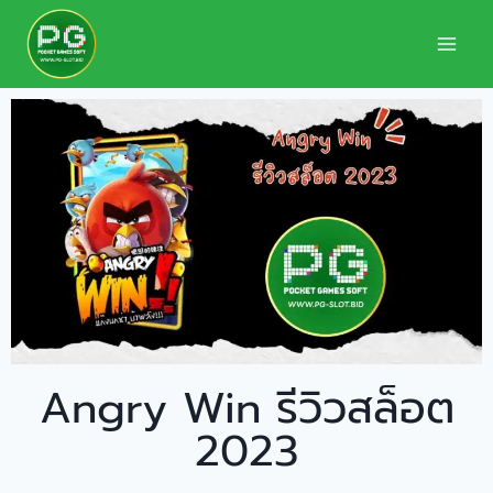
Angry Win รีวิวสล็อต
2023