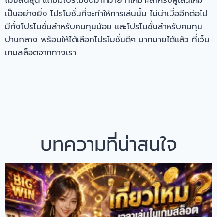
เป็นอย่างยิ่ง โปรโมชั่นที่จะทำให้การเล่นนั้น ไม่น่าเบื่ออีกต่อไป
มีทั้งโปรโมชั่นสำหรับคนทุนน้อย และโปรโมชั่นสำหรับคนทุน
ปานกลาง พร้อมให้ได้เลือกโปรโมชั่นดีๆ มากมายได้แล้ว ที่เว็บ
เกมสล็อตจากทางเรา
บทความที่น่าสนใจ