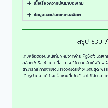
เนื้อเรื่องความเป็นมาของเกม
ข้อมูลและประเภทเกมสล็อต
สรุป รีวิว
เกมสล็อตออนไลน์เที่มาใหม่จากค่าย PgSoft โดยเก
สล็อต 5 รีล 4 แถว ที่สามารถให้ความบันเทิงไปพร
สามารถให้การจ่ายเงินรางวัลได้อย่างไม่สิ้นสุด พร้
เต็มรูปแบบ แม้ว่าจะเป็นเกมที่เปิดตัวมาได้ไม่นาน 