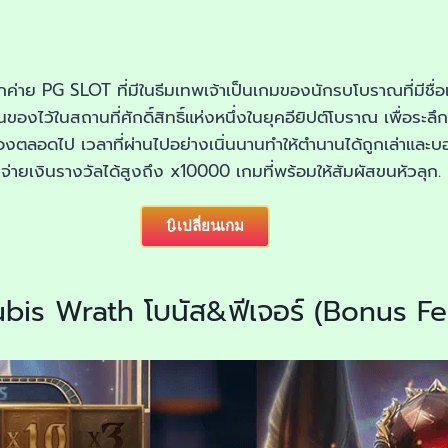
ค่าย PG SLOT ที่มีในธีมเทพเจ้าเป็นเกมของนักรบโบราณที่มีชื่อ
นของไว้ในสถานที่ศักดิ์สิทธิ์แห่งหนึ่งในยุคอียิปต์โบราณ เพื่อระลึ
ตลอดไป เวลาที่ผ่านไปอย่างเนิ่นนานทำให้ตำนานได้ถูกเล่าและบอกต่อก
่ายเงินรางวัลได้สูงถึง x10000 เกมที่พร้อมให้สัมผัสขนหัวลุก.
🔃เปลี่ยนเกม
bis Wrath โบนัส&ฟีเจอร์ (Bonus Fe