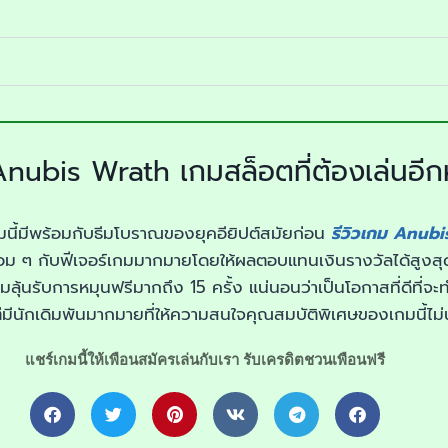
 Anubis Wrath เกมสล็อตที่ต้องเล่นอีก
มนี้มีพร้อมกับธีมโบราณของยุคอียิปต์สมัยก่อน
รีวิวเกม Anub
้อม ๆ กับฟีเจอร์เกมมากมายโดยให้ผลตอบแทนเงินรางวัลได้สูงสุด
อมลุ้นรับการหมุนฟรีมากถึง 15 ครั้ง แน่นอนว่าเป็นโอกาสที่ดีที่
แต่มีนักเดิมพันมากมายที่ให้ความสนใจคุณสมบัติพิเศษของเกมนี้ไม่
แชร์เกมนี้ให้เพือนสมัครเล่นกับเรา รับเครดิตชวนเพือนฟรี