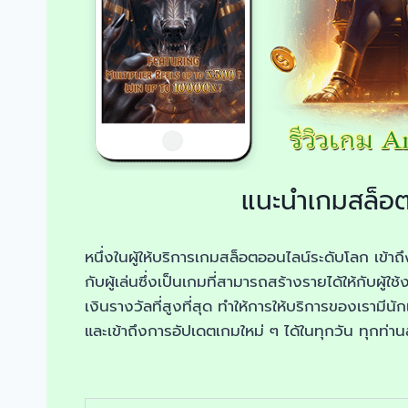
แนะนำเกมสล็อต
หนึ่งในผู้ให้บริการเกมสล็อตออนไลน์ระดับโลก เข
กับผู้เล่นซึ่งเป็นเกมที่สามารถสร้างรายได้ให้กับผ
เงินรางวัลที่สูงที่สุด ทำให้การให้บริการของเราม
และเข้าถึงการอัปเดตเกมใหม่ ๆ ได้ในทุกวัน ทุกท่าน