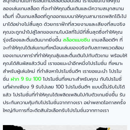
สนุกสนานในการเล่นเกมสล็อตออนไลน์ เราขอแนะนำให้คุณ
ลองเล่นเกมสล็อต ที่จะทำให้คุณตื่นเต้นและมีความสนุกสนาน
เต็มที่ เป็นเกมสล็อตที่ถูกออกแบบมาให้คุณสามารถพลิกโต๊ะไป
มาได้อย่างไม่สิ้นสุด ด้วยกราฟิกที่สวยงามและเสียงที่สมจริง
คุณจะถูกนำไปสู่โลกของเกมโบนัสที่ไม่มีที่สิ้นสุดซึ่งทำให้คุณ
รุ่งเรืองและตื่นเต้นมากยิ่งขึ้น
สล็อตแมชชีน
เกมสล็อตดีๆ ที่
จะทำให้คุณได้เล่นเกมที่เหมือนเล่นของจริงกับสภาพแวดล้อม
ของเกมบาคาร่าที่ทำให้คุณลุ้นและตื่นเต้นไปกับตัวเกม พร้อมให้
คุณได้สัมผัสแล้ววันนี้ เราขอแนะนำอีกหนึ่งโปรโมชั่น ที่เหมาะ
สำหรับผู้เล่นใหม่ ที่กำลังหาโปรโมชั่นดีๆ เราขอแนะนำ โปรโม
ชั่น
ฝาก 9 รับ 100
โปรโมชั่นที่เหมาะสำหรับคุณ กับโปรโมชั่
นที่ฝากเพียง 9 รับไปเลย 100 โปรโมชั่นดีๆ แบบนี้ไม่รับไม่ได้
แล้ว โปรโมชั่นที่ทำให้คุณได้เพลิดเพลินไปกับตัวเกมยิ่งขึ้น รับ
ประกันความคุ้มกับโปรโมชั่นจากทางเรา อย่าพลาดโอกาสครั้ง
ใหญ่กับการที่จะตัดสินใจเลือกรับโปรโมชั่นจากทางเรา