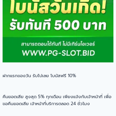
ฝากแรกของวัน รับไปเลย โบนัสฟรี 10%
คืนยอดเสีย สูงสุด 5% ทุกเดือน เพียงแจ้งกับเจ้าหน้าที่ เพื่อ
ขอคืนยอดเสีย เจ้าหน้าที่บริการตลอด 24 ชั่วโมง