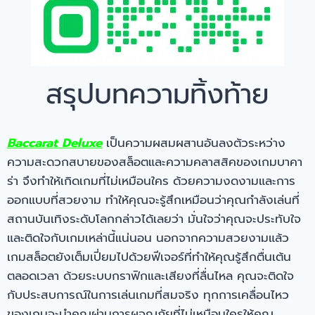
สรุปบทความทิ้งท้าย
Baccarat Deluxe
เป็นความผสมผสานอันลงตัวระหว่าง
ความสะดวกสบายของสล็อตและความคลาสสิคของเกมบาคา
ร่า จึงทำให้เกิดเกมที่ไม่เหมือนใคร ด้วยความงดงามและการ
ออกแบบที่สวยงาม ทำให้คุณจะรู้สึกเหมือนว่าคุณกำลังเล่นที่
สถานบันเทิงระดับโลกกล่าวได้เลยว่า มั่นใจว่าคุณจะประทับใจ
และติดใจกับเกมเหล่านี้แน่นอน นอกจากความสวยงามแล้ว
เกมสล็อตยังเต็มเปี่ยมไปด้วยฟีเจอร์ที่ทำให้คุณรู้สึกตื่นเต้น
ตลอดเวลา ด้วยระบบกราฟิกและเสียงที่ลื่นไหล คุณจะติดใจ
กับประสบการณ์ในการเล่นเกมที่สมจริง ทุกการเคลื่อนไหว
ของเกมจะนำคุณผ่านการผจญภัยที่ไม่เหมือนใครให้คุณ