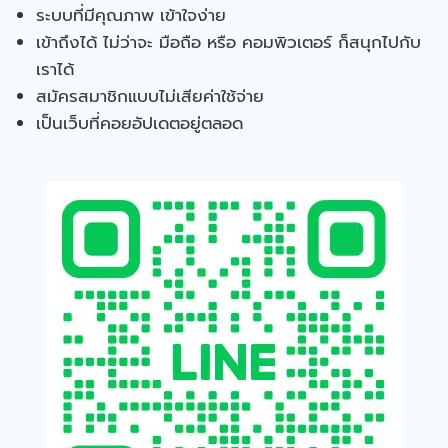
ระบบที่มีคุณภาพ เข้าใจง่าย
เข้าถึงได้ ไม่ว่าจะ มือถือ หรือ คอมพิวเตอร์ ก็สนุกไปกับ
เราได้
สมัครสมาชิกแบบไม่เสียค่าใช้จ่าย
เป็นเว็บที่คอยอัปเดตอยู่ตลอด