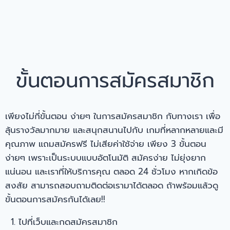
ขั้นตอนการสมัครสมาชิก
เพียงไม่กี่ขั้นตอน ง่ายๆ ในการสมัครสมาชิก กับทางเรา เพื่อ
ลุ้นรางวัลมากมาย และสนุกสนานไปกับ เกมที่หลากหลายและมี
คุณภาพ แถมสมัครฟรี ไม่เสียค่าใช้จ่าย เพียง 3 ขั้นตอน
ง่ายๆ เพราะเป็นระบบแบบอัตโนมัติ สมัครง่าย ไม่ยุ่งยาก
แน่นอน และเราที่ให้บริการคุณ ตลอด 24 ชั่วโมง หากเกิดข้อ
สงสัย สามารถสอบถามติดต่อเรามาได้ตลอด ถ้าพร้อมแล้วดู
ขั้นตอนการสมัครกันได้เลย!!
ไปที่เว็บและกดสมัครสมาชิก