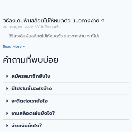
วิธีลงเดิมพันสล็อตไม่ให้หมดตัว แนวทางง่าย ๆ
20 กรกฎาคม 2026
ไม่มีความเห็น
วิธีลงเดิมพันสล็อตไม่ให้หมดตัว แนวทางง่าย ๆ ที่ไม่เ
Read More »
คำถามที่พบบ่อย
สมัครสมาชิกยังไง
มีโปรโมชั่นอะไรบ้าง
จะติดต่อเรายังไง
เกมสล็อตเล่นยังไง?
จ่ายเงินยังไง?