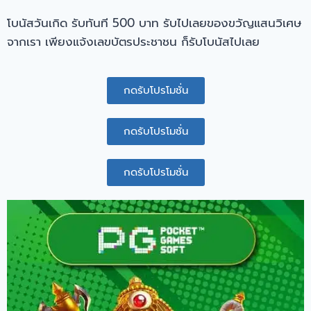
โบนัสวันเกิด รับทันที 500 บาท รับไปเลยของขวัญแสนวิเศษ
จากเรา เพียงแจ้งเลขบัตรประชาชน ก็รับโบนัสไปเลย
กดรับโปรโมชั่น
กดรับโปรโมชั่น
กดรับโปรโมชั่น