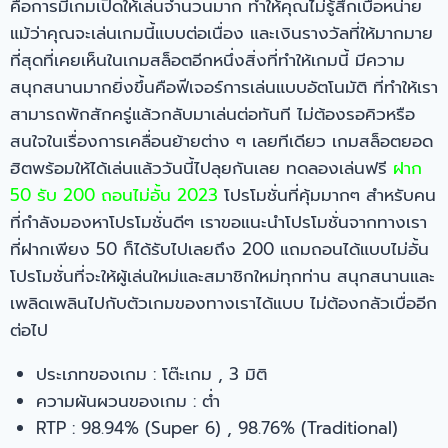
คือการมีเกมเปิดให้เล่นจำนวนมาก ทำให้คุณไม่รู้สึกเบื่อหน่าย
แม้ว่าคุณจะเล่นเกมนี้แบบต่อเนื่อง และเงินรางวัลที่ให้มากมาย
ที่สุดที่เคยเห็นในเกมสล็อตอีกหนึ่งสิ่งที่ทำให้เกมนี้ มีความ
สนุกสนานมากยิ่งขึ้นคือฟีเจอร์การเล่นแบบอัตโนมัติ ที่ทำให้เรา
สามารถพักสักครู่แล้วกลับมาเล่นต่อทันที ไม่ต้องรอคิวหรือ
สนใจในเรื่องการเคลื่อนย้ายต่าง ๆ เลยทีเดียว เกมสล็อตยอด
ฮิตพร้อมให้ได้เล่นแล้ววันนี้ไปลุยกันเลย ทดลองเล่นฟรี
ฝาก
50 รับ 200 ถอนไม่อั้น 2023
โปรโมชั่นที่คุ้มมากๆ สำหรับคน
ที่กำลังมองหาโปรโมชั่นดีๆ เราขอแนะนำโปรโมชั่นจากทางเรา
ที่ฝากเพียง 50 ก็ได้รับไปเลยถึง 200 แถมถอนได้แบบไม่อั้น
โปรโมชั่นที่จะให้ผู้เล่นใหม่และสมาชิกใหม่ทุกท่าน สนุกสนานและ
เพลิดเพลินไปกับตัวเกมของทางเราได้แบบ ไม่ต้องกลัวเบื่ออีก
ต่อไป
ประเภทของเกม : โต๊ะเกม , 3 มิติ
ความผันผวนของเกม : ต่ำ
RTP : 98.94% (Super 6) , 98.76% (Traditional)