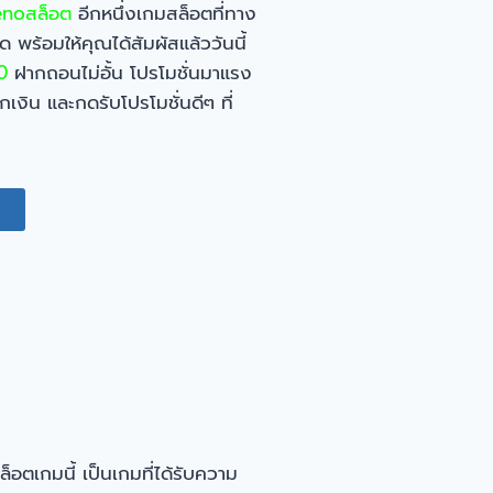
enoสล็อต
อีกหนึ่งเกมสล็อตที่ทาง
 พร้อมให้คุณได้สัมผัสแล้ววันนี้
0
ฝากถอนไม่อั้น โปรโมชั่นมาแรง
กเงิน และกดรับโปรโมชั่นดีๆ ที่
อตเกมนี้ เป็นเกมที่ได้รับความ