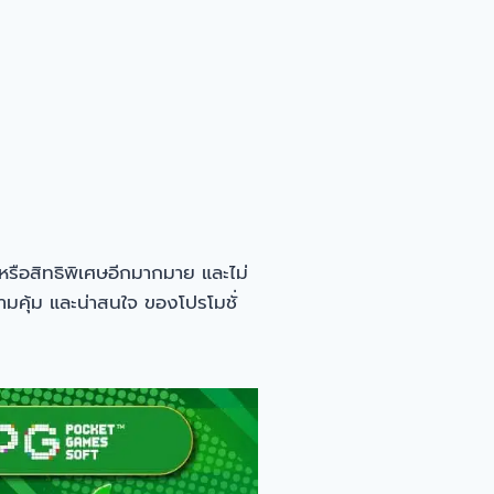
ว หรือสิทธิพิเศษอีกมากมาย และไม่
ามคุ้ม และน่าสนใจ ของโปรโมชั่