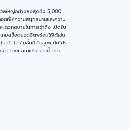
งวัลใหญ่อย่างสูงสุดถึง 5,000
สล็อตที่ให้ความสนุกสนานและความ
ามสะดวกสบายในการเข้าถึง เปิดรับ
 เกมสล็อตยอดฮิตพร้อมให้ได้เล่น
ุ้ม กับโปรโมชั่นที่คุ้มสุดๆ กับโปร
ศษจากทางเราได้แล้วตอนนี้ อย่า