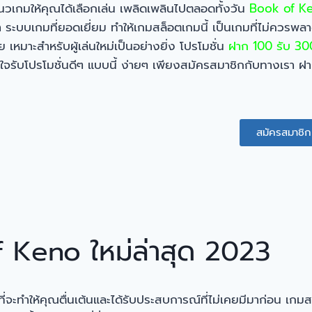
วเกมให้คุณได้เลือกเล่น เพลิดเพลินไปตลอดทั้งวัน
Book of K
 ระบบเกมที่ยอดเยี่ยม ทำให้เกมสล็อตเกมนี้ เป็นเกมที่ไม่ควรพลาด
หมาะสำหรับผู้เล่นใหม่เป็นอย่างยิ่ง โปรโมชั่น
ฝาก 100 รับ 30
กสนใจรับโปรโมชั่นดีๆ แบบนี้ ง่ายๆ เพียงสมัครสมาชิกกับทางเรา ฝา
สมัครสมาชิก
 Keno ใหม่ล่าสุด 2023
จะทำให้คุณตื่นเต้นและได้รับประสบการณ์ที่ไม่เคยมีมาก่อน เกมสล็