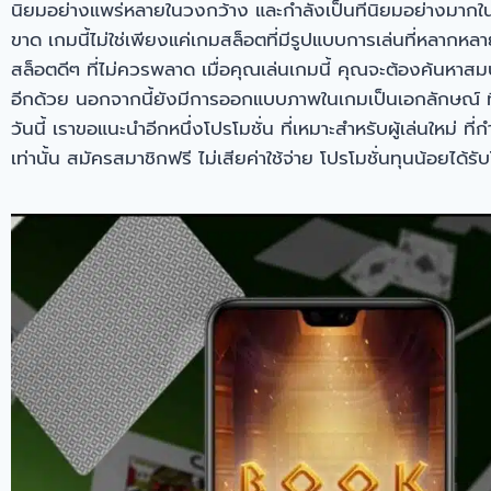
นิยมอย่างแพร่หลายในวงกว้าง และกำลังเป็นที่นิยมอย่างมากใ
ขาด เกมนี้ไม่ใช่เพียงแค่เกมสล็อตที่มีรูปแบบการเล่นที่หลากหล
สล็อตดีๆ ที่ไม่ควรพลาด เมื่อคุณเล่นเกมนี้ คุณจะต้องค้นหาสมบั
อีกด้วย นอกจากนี้ยังมีการออกแบบภาพในเกมเป็นเอกลักษณ์ ที่ทำ
วันนี้ เราขอแนะนำอีกหนึ่งโปรโมชั่น ที่เหมาะสำหรับผู้เล่นใหม่ ท
เท่านั้น สมัครสมาชิกฟรี ไม่เสียค่าใช้จ่าย โปรโมชั่นทุนน้อยได้รั