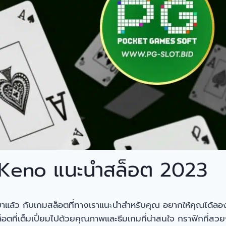
Keno แนะนำสล็อต 2023
้ว กับเกมสล็อตที่ทางเราแนะนำสำหรับคุณ อยากให้คุณได้ลองส
สล็อตที่เต็มเปี่ยมไปด้วยคุณภาพและธีมเกมที่น่าสนใจ กราฟิกที