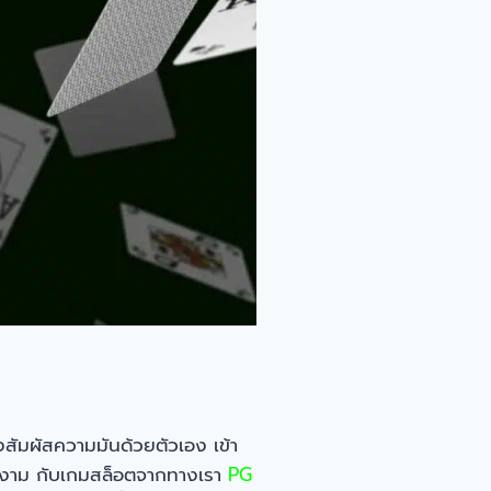
ัมผัสความมันด้วยตัวเอง เข้า
่สวยงาม กับเกมสล็อตจากทางเรา
PG