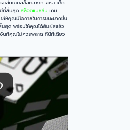
ลองเล่นเกมสล็อตจากทางเรา เด็ด
ที่สิ้นสุด
สล็อตแมชชีน
เกม
ช่วยให้คุณมีโอกาสในการชนะมากขึ้น
้นสุด พร้อมให้คุณได้สัมผัสแล้ว
่นที่คุณไม่ควรพลาด ที่นี่ที่เดียว