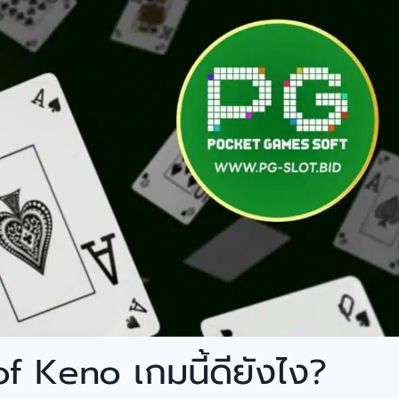
f Keno เกมนี้ดียังไง?