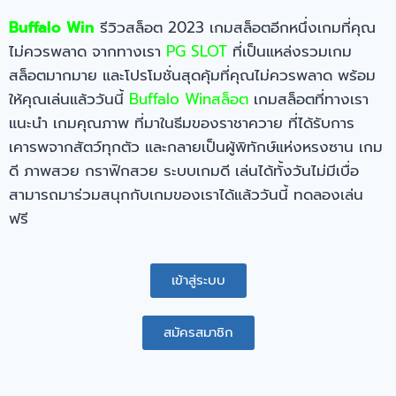
Buffalo Win
รีวิวสล็อต 2023 เกมสล็อตอีกหนึ่งเกมที่คุณ
ไม่ควรพลาด จากทางเรา
PG SLOT
ที่เป็นแหล่งรวมเกม
สล็อตมากมาย และโปรโมชั่นสุดคุ้มที่คุณไม่ควรพลาด พร้อม
ให้คุณเล่นแล้ววันนี้
Buffalo Winสล็อต
เกมสล็อตที่ทางเรา
แนะนำ เกมคุณภาพ ที่มาในธีมของราชาควาย ที่ได้รับการ
เคารพจากสัตว์ทุกตัว และกลายเป็นผู้พิทักษ์แห่งหรงซาน เกม
ดี ภาพสวย กราฟิกสวย ระบบเกมดี เล่นได้ทั้งวันไม่มีเบื่อ
สามารถมาร่วมสนุกกับเกมของเราได้แล้ววันนี้ ทดลองเล่น
ฟรี
เข้าสู่ระบบ
สมัครสมาชิก