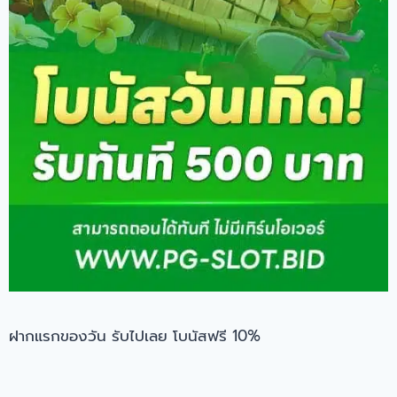
ฝากแรกของวัน รับไปเลย โบนัสฟรี 10%