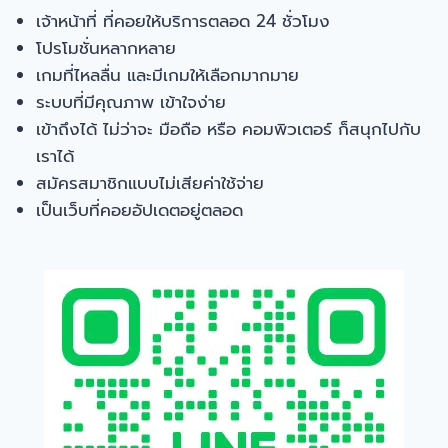
เจ้าหน้าที่ ที่คอยให้บริการตลอด 24 ชั่วโมง
โปรโมชั่นหลากหลาย
เกมที่ไหลลื่น และมีเกมให้เลือกมากมาย
ระบบที่มีคุณภาพ เข้าใจง่าย
เข้าถึงได้ ไม่ว่าจะ มือถือ หรือ คอมพิวเตอร์ ก็สนุกไปกับ
เราได้
สมัครสมาชิกแบบไม่เสียค่าใช้จ่าย
เป็นเว็บที่คอยอัปเดตอยู่ตลอด