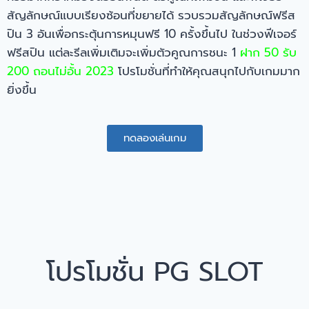
สัญลักษณ์แบบเรียงซ้อนที่ขยายได้ รวบรวมสัญลักษณ์ฟรีส
ปิน 3 อันเพื่อกระตุ้นการหมุนฟรี 10 ครั้งขึ้นไป ในช่วงฟีเจอร์
ฟรีสปิน แต่ละรีลเพิ่มเติมจะเพิ่มตัวคูณการชนะ 1
ฝาก 50 รับ
200 ถอนไม่อั้น 2023
โปรโมชั่นที่ทำให้คุณสนุกไปกับเกมมาก
ยิ่งขึ้น
ทดลองเล่นเกม
โปรโมชั่น PG SLOT