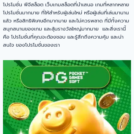
โปรโมชั่น พีจีสล็อต เว็บเกมสล็อตที่นำเสนอ เกมที่หลากหลาย
โปรโมชั่นมากมาย ที่ให้สำหรับผู้เล่นใหม่ หรือผู้เล่นที่เล่นมานาน
แล้ว หรือสิทธิพิเศษอีกมากมาย และไม่ควรพลาด ที่มีทั้งความ
สนุกสนานของเกม และลุ้นรางวัลใหญ่มากมาย และสิ่งเรานี้
คือ โปรโมชั่นที่คุณจะต้องชอบ และรู้สึกถึงความคุ้ม และน่า
สนใจ ของโปรโมชั่นของเรา