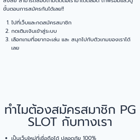
สงสัย สามารถสอบถามติดต่อเรามาได้ตลอด ถ้าพร้อมแล้วดู
ขั้นตอนการสมัครกันได้เลย!!
ไปที่เว็บและกดสมัครสมาชิก
กดเติมเงินเข้าสู่ระบบ
เลือกเกมที่อยากจะเล่น และ สนุกไปกับตัวเกมของเราได้
เลย
ทำไมต้องสมัครสมาชิก PG
SLOT กับทางเรา
เป็นเว็บใหม่ที่เชื่อถือได้ ปลอดภัย 100%