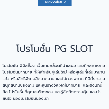
ทดลองเล่นเกม
โปรโมชั่น PG SLOT
โปรโมชั่น พีจีสล็อต เว็บเกมสล็อตที่นำเสนอ เกมที่หลากหลาย
โปรโมชั่นมากมาย ที่ให้สำหรับผู้เล่นใหม่ หรือผู้เล่นที่เล่นมานาน
แล้ว หรือสิทธิพิเศษอีกมากมาย และไม่ควรพลาด ที่มีทั้งความ
สนุกสนานของเกม และลุ้นรางวัลใหญ่มากมาย และสิ่งเรานี้
คือ โปรโมชั่นที่คุณจะต้องชอบ และรู้สึกถึงความคุ้ม และน่า
สนใจ ของโปรโมชั่นของเรา