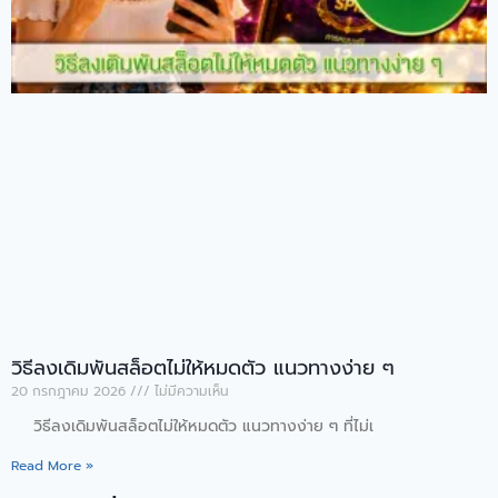
วิธีลงเดิมพันสล็อตไม่ให้หมดตัว แนวทางง่าย ๆ
20 กรกฎาคม 2026
ไม่มีความเห็น
วิธีลงเดิมพันสล็อตไม่ให้หมดตัว แนวทางง่าย ๆ ที่ไม่เ
Read More »