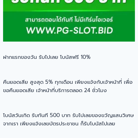
ฝากแรกของวัน รับไปเลย โบนัสฟรี 10%
คืนยอดเสีย สูงสุด 5% ทุกเดือน เพียงแจ้งกับเจ้าหน้าที่ เพื่อ
ขอคืนยอดเสีย เจ้าหน้าที่บริการตลอด 24 ชั่วโมง
โบนัสวันเกิด รับทันที 500 บาท รับไปเลยของขวัญแสนวิเศษ
จากเรา เพียงแจ้งเลขบัตรประชาชน ก็รับโบนัสไปเลย