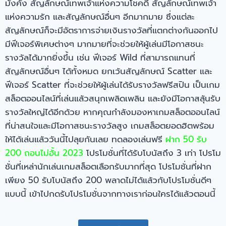
มั่งคั่ง สัญลักษณ์เทพเจ้าแห่งความโชคดี สัญลักษณ์เทพเจ้า
แห่งความรัก และสัญลักษณ์อื่นๆ อีกมากมาย ซึ่งแต่ละ
สัญลักษณ์ก็จะมีอัตราการจ่ายเงินรางวัลที่แตกต่างกันออกไป
มีฟีเจอร์พิเศษต่างๆ มากมายที่จะช่วยให้ผู้เล่นมีโอกาสชนะ
รางวัลได้มากยิ่งขึ้น เช่น ฟีเจอร์ Wild ที่สามารถแทนที่
สัญลักษณ์อื่นๆ ได้ทั้งหมด ยกเว้นสัญลักษณ์ Scatter และ
ฟีเจอร์ Scatter ที่จะช่วยให้ผู้เล่นได้รับรางวัลฟรีสปิน เป็นเกม
สล็อตออนไลน์ที่เล่นแล้วสนุกเพลิดเพลิน และยังมีโอกาสลุ้นรับ
รางวัลใหญ่ได้อีกด้วย หากคุณกำลังมองหาเกมสล็อตออนไลน์
ที่น่าสนใจและมีโอกาสชนะรางวัลสูง เกมสล็อตยอดฮิตพร้อม
ให้ได้เล่นแล้ววันนี้ไปลุยกันเลย ทดลองเล่นฟรี
ฝาก 50 รับ
200 ถอนไม่อั้น 2023
โปรโมชั่นที่ได้รับโบนัสถึง 3 เท่า โปรโม
ชั่นที่เหล่านักเล่นเกมสล็อตเลือกรับมากที่สุด โปรโมชั่นที่ฝาก
เพียง 50 รับโบนัสถึง 200 พลาดไม่ได้แล้วกับโปรโมชั่นดีๆ
แบบนี้ เข้าไปกดรับโปรโมชั่นจากทางเราก่อนใครได้แล้วตอนนี้