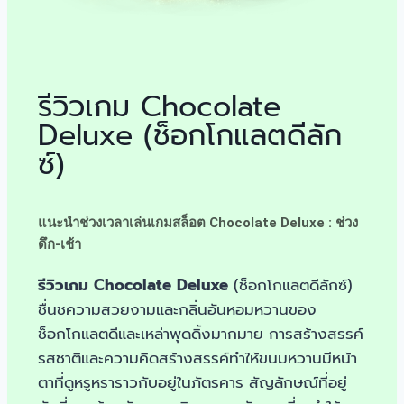
รีวิวเกม Chocolate
Deluxe (ช็อกโกแลตดีลัก
ซ์)
แนะนำช่วงเวลาเล่นเกมสล็อต Chocolate Deluxe : ช่วง
ดึก-เช้า
รีวิวเกม Chocolate Deluxe
(ช็อกโกแลตดีลักซ์)
ชื่นชความสวยงามและกลิ่นอันหอมหวานของ
ช็อกโกแลตดีและเหล่าพุดดิ้งมากมาย การสร้างสรรค์
รสชาติและความคิดสร้างสรรค์ทำให้ขนมหวานมีหน้า
ตาที่ดูหรูหราราวกับอยู่ในภัตรคาร สัญลักษณ์ที่อยู่