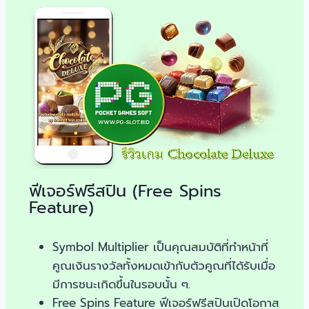
ฟีเจอร์ฟรีสปิน (Free Spins
Feature)
Symbol Multiplier เป็นคุณสมบัติที่ทำหน้าที่
คูณเงินรางวัลทั้งหมดเข้ากับตัวคูณที่ได้รับเมื่อ
มีการชนะเกิดขึ้นในรอบนั้น ๆ.
Free Spins Feature ฟีเจอร์ฟรีสปินเปิดโอกาส