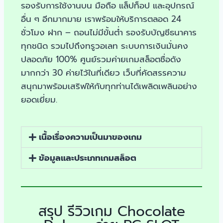
รองรับการใช้งานบน มือถือ แล็ปท็อป และอุปกรณ์
อื่น ๆ อีกมากมาย เราพร้อมให้บริการตลอด 24
ชั่วโมง ฝาก – ถอนไม่มีขั้นต่ำ รองรับบัญชีธนาคาร
ทุกชนิด รวมไปถึงทรูวอเลท ระบบการเงินมั่นคง
ปลอดภัย 100% ศูนย์รวมค่ายเกมสล็อตชื่อดัง
มากกว่า 30 ค่ายไว้ในที่เดียว เว็บที่คัดสรรความ
สนุกมาพร้อมเสริฟให้กับทุกท่านได้เพลิดเพลินอย่าง
ยอดเยี่ยม.
เนื้อเรื่องความเป็นมาของเกม
ข้อมูลและประเภทเกมสล็อต
สรุป รีวิวเกม Chocolate