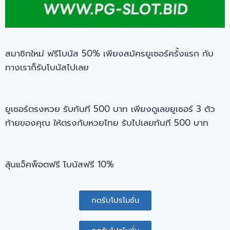
สมาชิกใหม่ ฟรีโบนัส 50% เพียงสมัครยูเซอร์ครั้งแรก กับ
ทางเราก็รับโบนัสไปเลย
ยูเซอร์ตรงหวย รับทันที 500 บาท เพียงดูเลขยูเซอร์ 3 ตัว
ท้ายของคุณ ให้ตรงกับหวยไทย รับไปเลยทันที 500 บาท
ลุ้นแจ็คพ็อตฟรี โบนัสฟรี 10%
กดรับโปรโมชั่น