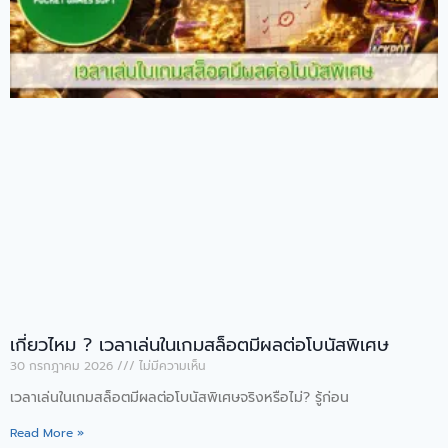
เกี่ยวไหม ? เวลาเล่นในเกมสล็อตมีผลต่อโบนัสพิเศษ
30 กรกฎาคม 2026
ไม่มีความเห็น
เวลาเล่นในเกมสล็อตมีผลต่อโบนัสพิเศษจริงหรือไม่? รู้ก่อน
Read More »