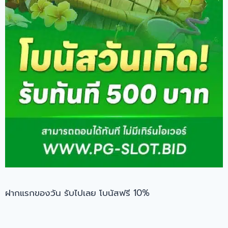
ฝากแรกของวัน รับไปเลย โบนัสฟรี 10%