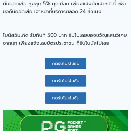
คืนยอดเสีย สูงสุด 5% ทุกเดือน เพียงแจ้งกับเจ้าหน้าที่ เพื่อ
ขอคืนยอดเสีย เจ้าหน้าที่บริการตลอด 24 ชั่วโมง
โบนัสวันเกิด รับทันที 500 บาท รับไปเลยของขวัญแสนวิเศษ
จากเรา เพียงแจ้งเลขบัตรประชาชน ก็รับโบนัสไปเลย
กดรับโปรโมชั่น
กดรับโปรโมชั่น
กดรับโปรโมชั่น