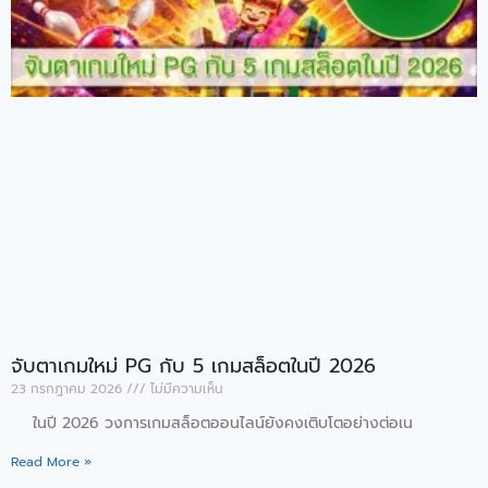
จับตาเกมใหม่ PG กับ 5 เกมสล็อตในปี 2026
23 กรกฎาคม 2026
ไม่มีความเห็น
ในปี 2026 วงการเกมสล็อตออนไลน์ยังคงเติบโตอย่างต่อเน
Read More »