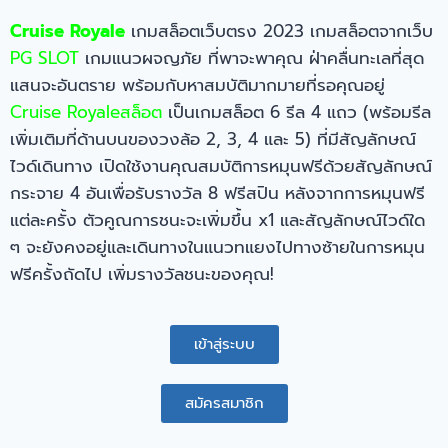
Cruise Royale
เกมสล็อตเว็บตรง 2023 เกมสล็อตจากเว็บ
PG SLOT
เกมแนวผจญภัย ที่พาจะพาคุณ ฝ่าคลื่นทะเลที่สุด
แสนจะอันตราย พร้อมกับหาสมบัติมากมายที่รอคุณอยู่
Cruise Royaleสล็อต
เป็นเกมสล็อต 6 รีล 4 แถว (พร้อมรีล
เพิ่มเติมที่ด้านบนของวงล้อ 2, 3, 4 และ 5) ที่มีสัญลักษณ์
ไวด์เดินทาง เปิดใช้งานคุณสมบัติการหมุนฟรีด้วยสัญลักษณ์
กระจาย 4 อันเพื่อรับรางวัล 8 ฟรีสปิน หลังจากการหมุนฟรี
แต่ละครั้ง ตัวคูณการชนะจะเพิ่มขึ้น x1 และสัญลักษณ์ไวด์ใด
ๆ จะยังคงอยู่และเดินทางในแนวทแยงไปทางซ้ายในการหมุน
ฟรีครั้งถัดไป เพิ่มรางวัลชนะของคุณ!
เข้าสู่ระบบ
สมัครสมาชิก