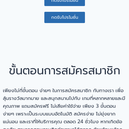
กดรับโปรโมชั่น
กดรับโปรโมชั่น
ขั้นตอนการสมัครสมาชิก
เพียงไม่กี่ขั้นตอน ง่ายๆ ในการสมัครสมาชิก กับทางเรา เพื่อ
ลุ้นรางวัลมากมาย และสนุกสนานไปกับ เกมที่หลากหลายและมี
คุณภาพ แถมสมัครฟรี ไม่เสียค่าใช้จ่าย เพียง 3 ขั้นตอน
ง่ายๆ เพราะเป็นระบบแบบอัตโนมัติ สมัครง่าย ไม่ยุ่งยาก
แน่นอน และเราที่ให้บริการคุณ ตลอด 24 ชั่วโมง หากเกิดข้อ