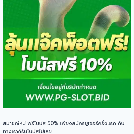
สมาชิกใหม่ ฟรีโบนัส 50% เพียงสมัครยูเซอร์ครั้งแรก กับ
ทางเราก็รับโบนัสไปเลย