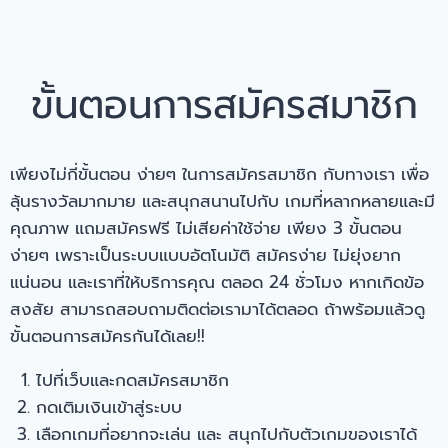
ขั้นตอนการสมัครสมาชิก
เพียงไม่กี่ขั้นตอน ง่ายๆ ในการสมัครสมาชิก กับทางเรา เพื่อ
ลุ้นรางวัลมากมาย และสนุกสนานไปกับ เกมที่หลากหลายและมี
คุณภาพ แถมสมัครฟรี ไม่เสียค่าใช้จ่าย เพียง 3 ขั้นตอน
ง่ายๆ เพราะเป็นระบบแบบอัตโนมัติ สมัครง่าย ไม่ยุ่งยาก
แน่นอน และเราที่ให้บริการคุณ ตลอด 24 ชั่วโมง หากเกิดข้อ
สงสัย สามารถสอบถามติดต่อเรามาได้ตลอด ถ้าพร้อมแล้วดู
ขั้นตอนการสมัครกันได้เลย!!
ไปที่เว็บและกดสมัครสมาชิก
กดเติมเงินเข้าสู่ระบบ
เลือกเกมที่อยากจะเล่น และ สนุกไปกับตัวเกมของเราได้