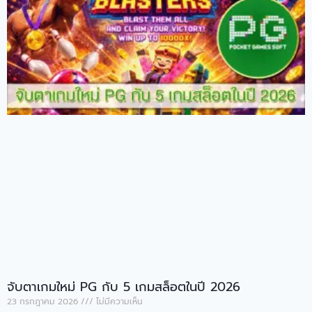
จับตาเกมใหม่ PG กับ 5 เกมสล็อตในปี 2026
23 กรกฎาคม 2026
ไม่มีความเห็น