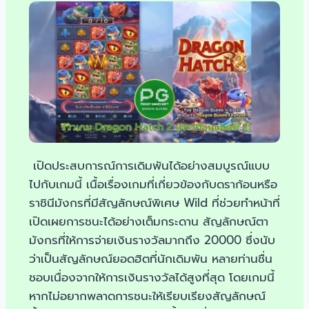
เปิดประสบการณ์การเดิมพันได้อย่างสมบูรณ์แบบ
ไปกับเกมนี้ เนื้อเรื่องเกมที่เกี่ยวข้องกับดราก้อนหรือ
ราชินีมังกรที่มีสัญลักษณ์พิเศษ Wild ที่ช่วยทำหน้าที่
เปิดเผยการชนะได้อย่างเต็มกระดาน สัญลักษณ์ตา
มังกรที่ให้การจ่ายเงินรางวัลมากถึง 20000 ซึ่งนับ
ว่าเป็นสัญลักษณ์ยอดฮิตที่นักเดิมพัน หลายท่านชื่น
ชอบเนื่องจากให้การเงินรางวัลได้สูงที่สุด โดยเกมนี้
หากไม่อยากพลาดการชนะให้เรียบเรียงสัญลักษณ์