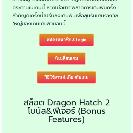
กระดานในเกมนี้ หากไม่อยากพลาดการเดิมพันครั้ง
สำคัญในครั้งนี้ไปรีบลงเดิมพันเพื่อลุ้นรับเงินรางวัล
ใหญ่ของเกมได้แล้วตอนนี้.
สมัครสมาชิก & Login
🔃เปลี่ยนเกม
วิธีใช้งาน & เกี่ยวกับเกม
สล็อต Dragon Hatch 2
โบนัส&ฟีเจอร์ (Bonus
Features)