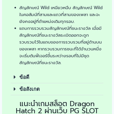
สัญลักษณ์ Wild เหนียวหนึบ สัญลักษณ์ Wild
ในคอลัมน์ที่สามและแถวที่สามของเพลา และจะ
ยังคงอยู่ที่ตำแหน่งเดิมทุกรอบ.
แถบการรวบรวมสัญลักษณ์ที่ชนะรางวัล เมื่อมี
สัญลักษณ์ที่ชนะรางวัลระเบิดออกจะถูก
รวบรวมไว้ในแถบของการรวบรวมที่อยู่ด้านบน
ของเพลา หากรวบรวมการชนะที่ได้จำนวนหนึ่ง
จะเริ่มต้นฟีเจอร์ขึ้นระหว่างรอบที่ไม่มีชุด
สัญลักษณ์ที่ชนะรางวัล.
ข้อดี
ข้อสังเกต
แนะนำเกมสล็อต Dragon
Hatch 2 ผ่านเว็บ PG SLOT