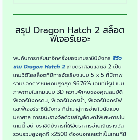
สรุป Dragon Hatch 2 สล็อต
ฟีเจอร์เยอะ
พบกับการกลับมาอีกครั้งของเกมราชินีมังกร
รีวิว
เกม Dragon Hatch 2
เกมดราก้อนแฮตช์ 2 เป็น
เกมวิดีโอสล็อตที่มีการจัดเรียงแบบ 5 x 5 ที่มีภาพ
รวมของการชนะเกมสูงสุด 96.76% เกมที่มีรูปแบบ
ภาพภายในเกมแบบ 3D ความพิเศษของคุณสมบัติ
ฟีเจอร์มังกรดิน, ฟีเจอร์มังกรน้ำ, ฟีเจอร์มังกรไฟ
และฟีเจอร์ราชินีมังกร ที่นำมาสู่การจ่ายโบนัสแบบ
มหาศาล การชนะรางวัลด้วยสัญลักษณ์พิเศษภายใน
เกมนี้ อย่างราชินีมังกรที่ให้อัตราการจ่ายเงินรางวัล
รวบรวมสูงสุดที่ x2500 ต้องบอกเลยว่าเป็นเกมที่มี