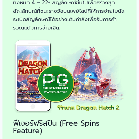
ทั้งหมด 4 – 22+ สัญลักษณ์ขึ้นไปเพื่อสร้างชุด
สัญลักษณ์ที่ชนะรางวัลบนเพย์ไลน์ที่ให้การจ่ายโบนัส
ระเบิดสัญลักษณ์ได้อย่างเต็มกำลังเพื่อรับการคำ
รวณแต้มการจ่ายเงิน.
ฟีเจอร์ฟรีสปิน (Free Spins
Feature)