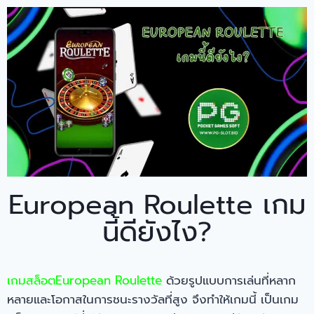
European Roulette เกม
นี้ดียังไง?
เกมสล็อตEuropean Roulette
ด้วยรูปแบบการเล่นที่หลาก
หลายและโอกาสในการชนะรางวัลที่สูง จึงทำให้เกมนี้ เป็นเกม