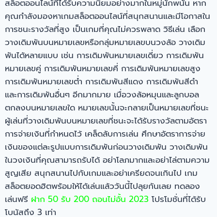
สล็อตออนไลน์ที่ได้รับความนิยมอย่างมากในหมู่นักพนัน หาก
คุณกำลังมองหาเกมสล็อตออนไลน์ที่สนุกสนานและมีโอกาสใน
การชนะรางวัลที่สูง เป็นเกมที่คุณไม่ควรพลาด วิธีเล่น เลือก
วางเดิมพันบนหมายเลขหรือกลุ่มหมายเลขบนวงล้อ วางเดิม
พันได้หลายแบบ เช่น การเดิมพันหมายเลขเดี่ยว การเดิมพัน
หมายเลขคู่ การเดิมพันหมายเลขคี่ การเดิมพันหมายเลขสูง
การเดิมพันหมายเลขต่ำ การเดิมพันสีแดง การเดิมพันสีดำ
และการเดิมพันอื่นๆ อีกมากมาย เมื่อวงล้อหมุนและลูกบอล
ตกลงบนหมายเลขใด หมายเลขนั้นจะกลายเป็นหมายเลขที่ชนะ
ผู้เล่นที่วางเดิมพันบนหมายเลขที่ชนะจะได้รับรางวัลตามอัตรา
การจ่ายเงินที่กำหนดไว้ เคล็ดลับการเล่น ศึกษาอัตราการจ่าย
เงินของแต่ละรูปแบบการเดิมพันก่อนวางเดิมพัน วางเดิมพัน
ในวงเงินที่คุณสามารถรับได้ อย่าโลภมากและอย่าไล่ตามความ
สูญเสีย สนุกสนานไปกับเกมและอย่าเครียดจนเกินไป เกม
สล็อตยอดฮิตพร้อมให้ได้เล่นแล้ววันนี้ไปลุยกันเลย ทดลอง
เล่นฟรี
ฝาก 50 รับ 200 ถอนไม่อั้น 2023
โปรโมชั่นที่ได้รับ
โบนัสถึง 3 เท่า