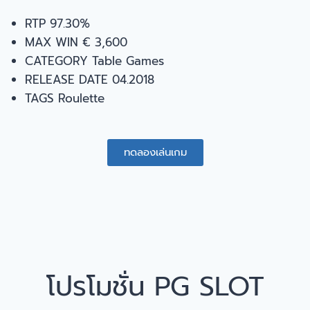
RTP 97.30%
MAX WIN € 3,600
CATEGORY Table Games
RELEASE DATE 04.2018
TAGS Roulette
ทดลองเล่นเกม
โปรโมชั่น PG SLOT