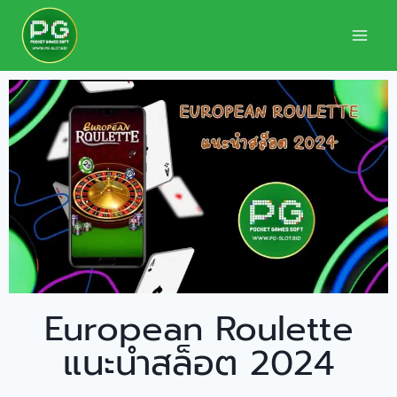
European Roulette
แนะนำสล็อต 2024