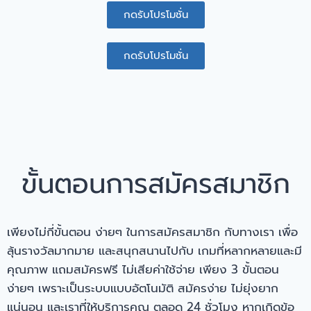
กดรับโปรโมชั่น
กดรับโปรโมชั่น
ขั้นตอนการสมัครสมาชิก
เพียงไม่กี่ขั้นตอน ง่ายๆ ในการสมัครสมาชิก กับทางเรา เพื่อ
ลุ้นรางวัลมากมาย และสนุกสนานไปกับ เกมที่หลากหลายและมี
คุณภาพ แถมสมัครฟรี ไม่เสียค่าใช้จ่าย เพียง 3 ขั้นตอน
ง่ายๆ เพราะเป็นระบบแบบอัตโนมัติ สมัครง่าย ไม่ยุ่งยาก
แน่นอน และเราที่ให้บริการคุณ ตลอด 24 ชั่วโมง หากเกิดข้อ