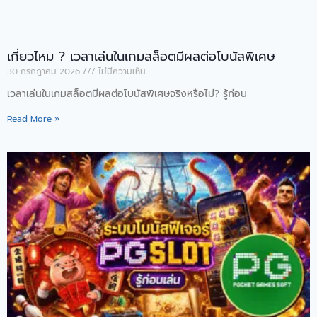
เกี่ยวไหม ? เวลาเล่นในเกมสล็อตมีผลต่อโบนัสพิเศษ
30 กรกฎาคม 2026
ไม่มีความเห็น
เวลาเล่นในเกมสล็อตมีผลต่อโบนัสพิเศษจริงหรือไม่? รู้ก่อน
Read More »