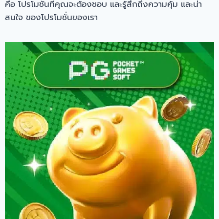
คือ โปรโมชั่นที่คุณจะต้องชอบ และรู้สึกถึงความคุ้ม และน่า
สนใจ ของโปรโมชั่นของเรา