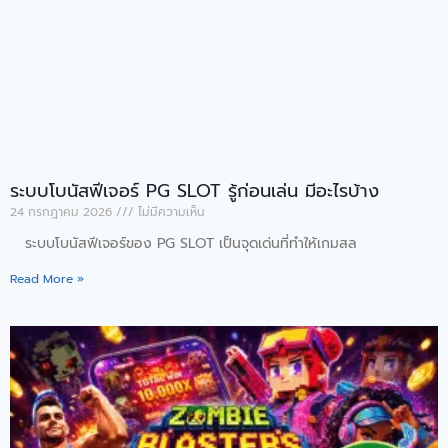
ระบบโบนัสฟีเจอร์ PG SLOT รู้ก่อนเล่น มีอะไรบ้าง
24 กรกฎาคม 2026
ไม่มีความเห็น
ระบบโบนัสฟีเจอร์ของ PG SLOT เป็นจุดเด่นที่ทำให้เกมสล
Read More »