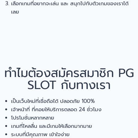
เลือกเกมที่อยากจะเล่น และ สนุกไปกับตัวเกมของเราได้
เลย
ทำไมต้องสมัครสมาชิก PG
SLOT กับทางเรา
เป็นเว็บใหม่ที่เชื่อถือได้ ปลอดภัย 100%
เจ้าหน้าที่ ที่คอยให้บริการตลอด 24 ชั่วโมง
โปรโมชั่นหลากหลาย
เกมที่ไหลลื่น และมีเกมให้เลือกมากมาย
ระบบที่มีคุณภาพ เข้าใจง่าย