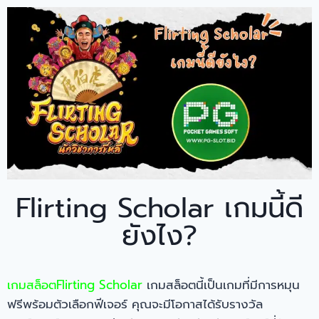
Flirting Scholar เกมนี้ดี
ยังไง?
เกมสล็อตFlirting Scholar
เกมสล็อตนี้เป็นเกมที่มีการหมุน
ฟรีพร้อมตัวเลือกฟีเจอร์ คุณจะมีโอกาสได้รับรางวัล