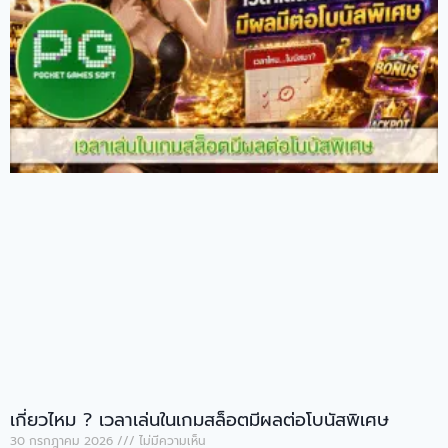
เกี่ยวไหม ? เวลาเล่นในเกมสล็อตมีผลต่อโบนัสพิเศษ
30 กรกฎาคม 2026
ไม่มีความเห็น