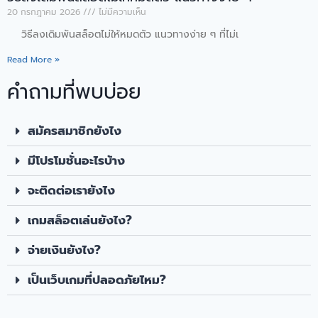
20 กรกฎาคม 2026
ไม่มีความเห็น
วิธีลงเดิมพันสล็อตไม่ให้หมดตัว แนวทางง่าย ๆ ที่ไม่เ
Read More »
คำถามที่พบบ่อย
สมัครสมาชิกยังไง
มีโปรโมชั่นอะไรบ้าง
จะติดต่อเรายังไง
เกมสล็อตเล่นยังไง?
จ่ายเงินยังไง?
เป็นเว็บเกมที่ปลอดภัยไหม?