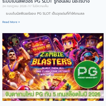
ระบบโบนัสฟีเจอร์ PG SLOT รู้ก่อนเล่น มีอะไรบ้าง
24 กรกฎาคม 2026
ไม่มีความเห็น
ระบบโบนัสฟีเจอร์ของ PG SLOT เป็นจุดเด่นที่ทำให้เกมสล
Read More »