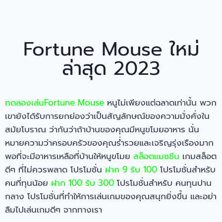
Fortune Mouse ใหม่
ล่าสุด 2023
ทดลองเล่นFortune Mouse
หนูไม่เพียงแต่ฉลาดเท่านั้น พวก
เขายังได้รับการยกย่องว่าเป็นสัญลักษณ์ของความมั่งคั่งใน
สมัยโบราณ ว่ากันว่าถ้าบ้านของคุณมีหนูขโมยอาหาร นั่น
หมายความว่าครอบครัวของคุณร่ำรวยและเจริญรุ่งเรืองมาก
พอที่จะมีอาหารเหลือที่บ้านให้หนูขโมย
สล็อตแมชชีน
เกมสล็อต
ดีๆ ที่ไม่ควรพลาด โปรโมชั่น
ฝาก 9 รับ 100
โปรโมชั่นสำหรับ
คนที่ทุนน้อย
ฝาก 100 รับ 300
โปรโมชั่นสำหรับ คนทุนปาน
กลาง โปรโมชั่นที่ทำให้การเล่นเกมของคุณสนุกยิ่งขึ้น และอย่า
ลืมไปเล่นเกมดีๆ จากทางเรา