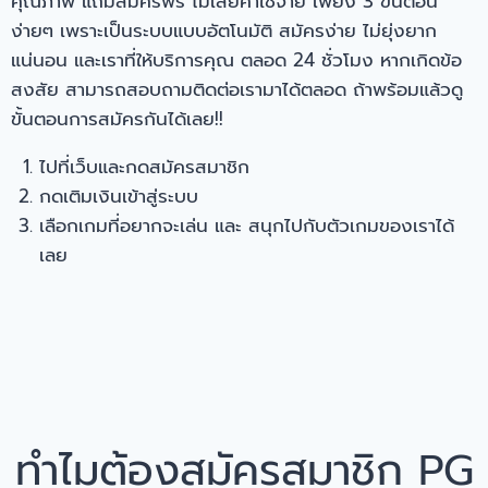
คุณภาพ แถมสมัครฟรี ไม่เสียค่าใช้จ่าย เพียง 3 ขั้นตอน
ง่ายๆ เพราะเป็นระบบแบบอัตโนมัติ สมัครง่าย ไม่ยุ่งยาก
แน่นอน และเราที่ให้บริการคุณ ตลอด 24 ชั่วโมง หากเกิดข้อ
สงสัย สามารถสอบถามติดต่อเรามาได้ตลอด ถ้าพร้อมแล้วดู
ขั้นตอนการสมัครกันได้เลย!!
ไปที่เว็บและกดสมัครสมาชิก
กดเติมเงินเข้าสู่ระบบ
เลือกเกมที่อยากจะเล่น และ สนุกไปกับตัวเกมของเราได้
เลย
ทำไมต้องสมัครสมาชิก PG