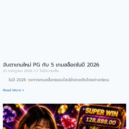
จับตาเกมใหม่ PG กับ 5 เกมสล็อตในปี 2026
23 กรกฎาคม 2026
ไม่มีความเห็น
ในปี 2026 วงการเกมสล็อตออนไลน์ยังคงเติบโตอย่างต่อเน
Read More »