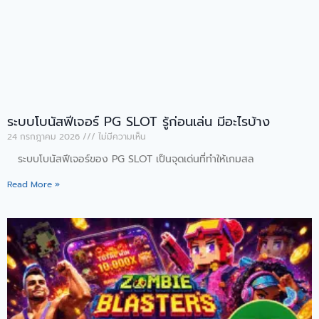
ระบบโบนัสฟีเจอร์ PG SLOT รู้ก่อนเล่น มีอะไรบ้าง
24 กรกฎาคม 2026
ไม่มีความเห็น
ระบบโบนัสฟีเจอร์ของ PG SLOT เป็นจุดเด่นที่ทำให้เกมสล
Read More »