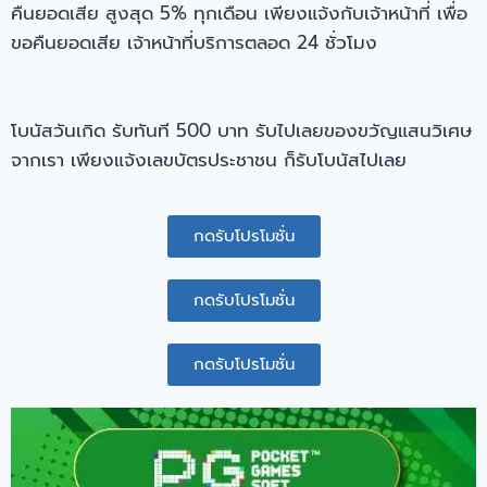
คืนยอดเสีย สูงสุด 5% ทุกเดือน เพียงแจ้งกับเจ้าหน้าที่ เพื่อ
ขอคืนยอดเสีย เจ้าหน้าที่บริการตลอด 24 ชั่วโมง
โบนัสวันเกิด รับทันที 500 บาท รับไปเลยของขวัญแสนวิเศษ
จากเรา เพียงแจ้งเลขบัตรประชาชน ก็รับโบนัสไปเลย
กดรับโปรโมชั่น
กดรับโปรโมชั่น
กดรับโปรโมชั่น