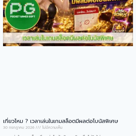
เกี่ยวไหม ? เวลาเล่นในเกมสล็อตมีผลต่อโบนัสพิเศษ
30 กรกฎาคม 2026
ไม่มีความเห็น