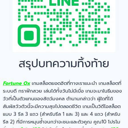
สรุปบทความทิ้งท้าย
Fortune Ox
เกมสล็อตยอดฮิตที่ทางเราแนะนำ เกมสล็อตที่
ระบบดี กราฟิกสวย เล่นได้ทั้งวันไม่มีเบื่อ เกมจะมาในธีมของ
วัวที่เป็นตัวแทนของสัตว์มงคล ตำนานกล่าวว่า ผู้ใดที่ได้
สัมผัสวัวตัวนี้จะมีความสุขไปตลอดชีวิต เกมเป็นวิดีโอสล็อต
แบบ 3 รีล 3 แถว (สำหรับรีล 1 และ 3) และ 4 แถว (สำหรับ
รีล 2) ที่มีการหมุนซ้ำจนกว่าจะชนะและตัวคูณ คูณ10 โปรโม