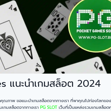
es แนะนำเกมสล็อต 2024
คุณภาพ ขอแนะนำเกมสล็อตจากทางเรา ที่พาคุณไปท่องโลกของ
กับเกมสล็อตจากทางเรา
PG SLOT
เว็บที่เป็นแหล่งรวมเกมสล็