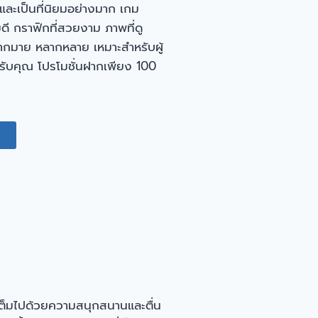
และเป็นที่นิยมอย่างมาก เกม
ี กราฟิกที่สวยงาม ภาพที่ดู
 มากมาย หลากหลาย เหมาะสำหรับผู้
ำหรับคุณ โปรโมชั่นฝากเพียง 100
งเต็มไปด้วยความสนุกสนานและตื่น