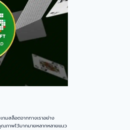
เกมสล็อตจากทางเราอย่าง
อตคุณภาพไว้มากมายหลากหลายแนว