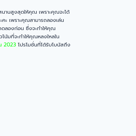
กสนานสูงสุดให้คุณ เพราะคุณจะได้
ลยนะคะ เพราะคุณสามารถลองเล่น
กมทดลองก่อน ซึ่งจะทำให้คุณ
วโน้มที่จะทำให้คุณหลงใหลใน
้น 2023
โปรโมชั่นที่ได้รับโบนัสถึง