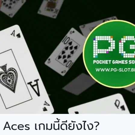
 Aces เกมนี้ดียังไง?