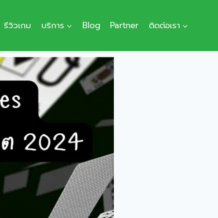
รีวิวเกม
บริการ
Blog
Partner
ติดต่อเรา