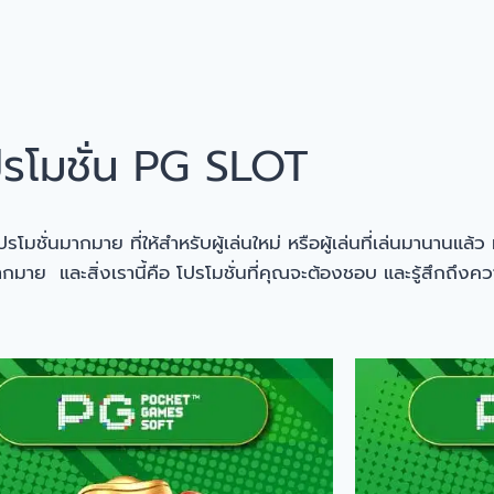
ปรโมชั่น PG SLOT
มชั่นมากมาย ที่ให้สำหรับผู้เล่นใหม่ หรือผู้เล่นที่เล่นมานานแล้
าย และสิ่งเรานี้คือ โปรโมชั่นที่คุณจะต้องชอบ และรู้สึกถึงคว