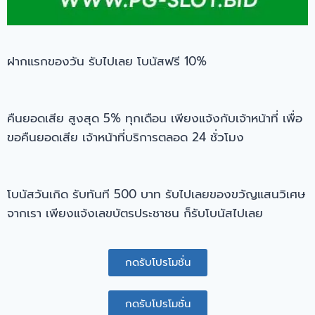
ฝากแรกของวัน รับไปเลย โบนัสฟรี 10%
คืนยอดเสีย สูงสุด 5% ทุกเดือน เพียงแจ้งกับเจ้าหน้าที่ เพื่อ
ขอคืนยอดเสีย เจ้าหน้าที่บริการตลอด 24 ชั่วโมง
โบนัสวันเกิด รับทันที 500 บาท รับไปเลยของขวัญแสนวิเศษ
จากเรา เพียงแจ้งเลขบัตรประชาชน ก็รับโบนัสไปเลย
กดรับโปรโมชั่น
กดรับโปรโมชั่น