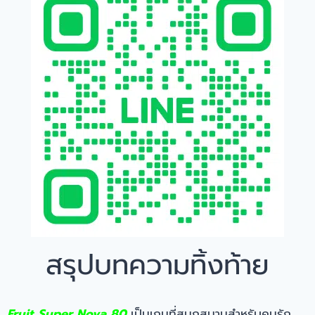
สรุปบทความทิ้งท้าย
Fruit Super Nova 80
เป็นเกมที่สนุกสนานสำหรับคนรัก