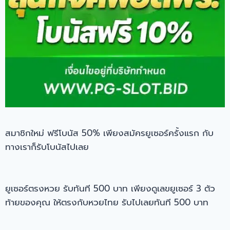
สมาชิกใหม่ ฟรีโบนัส 50% เพียงสมัครยูเซอร์ครั้งแรก กับ
ทางเราก็รับโบนัสไปเลย
ยูเซอร์ตรงหวย รับทันที 500 บาท เพียงดูเลขยูเซอร์ 3 ตัว
ท้ายของคุณ ให้ตรงกับหวยไทย รับไปเลยทันที 500 บาท