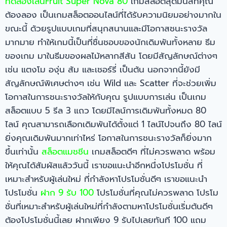
ทดลองเล่นFruit Super Nova 80
เกมสล็อตสุดมันส์ที่คุณ
ต้องลอง เป็นเกมสล็อตออนไลน์ที่ได้รับความนิยมอย่างมากใน
ขณะนี้ ด้วยรูปแบบเกมที่สนุกสนานและมีโอกาสชนะรางวัล
มากมาย ทำให้เกมนี้เป็นที่ชื่นชอบของนักเดิมพันทั้งหลาย ธีม
ของเกม มาในธีมของผลไม้หลากสีสัน โดยมีสัญลักษณ์ต่างๆ
เช่น แตงโม องุ่น ส้ม และเชอร์รี่ เป็นต้น นอกจากนี้ยังมี
สัญลักษณ์พิเศษต่างๆ เช่น Wild และ Scatter ที่จะช่วยเพิ่ม
โอกาสในการชนะรางวัลให้กับคุณ รูปแบบการเล่น เป็นเกม
สล็อตแบบ 5 รีล 3 แถว โดยมีไลน์การเดิมพันทั้งหมด 80
ไลน์ คุณสามารถเลือกเดิมพันได้ตั้งแต่ 1 ไลน์ไปจนถึง 80 ไลน์
ยิ่งคุณเดิมพันมากเท่าไหร่ โอกาสในการชนะรางวัลก็ยิ่งมาก
ขึ้นเท่านั้น
สล็อตแมชชีน
เกมสล็อตดีๆ ที่ไม่ควรพลาด พร้อม
ให้คุณได้สัมผัสแล้ววันนี้ เราขอแนะนำอีกหนึ่งโปรโมชั่น ที่
เหมาะสำหรับผู้เล่นใหม่ ที่กำลังหาโปรโมชั่นดีๆ เราขอแนะนำ
โปรโมชั่น
ฝาก 9 รับ 100
โปรโมชั่นที่คุณไม่ควรพลาด โปรโม
ชั่นที่เหมาะสำหรับผู้เล่นใหม่ที่กำลังตามหาโปรโมชั่นเริ่มต้นดีๆ
ต้องโปรโมชั่นนี้เลย ฝากเพียง 9 รับไปเลยทันที 100 แถม