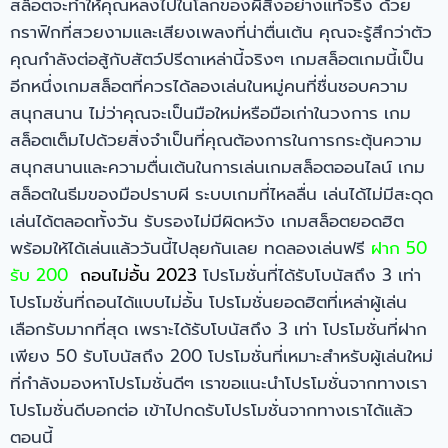
สล็อตจะทำให้คุณหลงไปในโลกของผีสิงอย่างแท้จริง ด้วย
กราฟิกที่สวยงามและเสียงเพลงที่น่าตื่นเต้น คุณจะรู้สึกว่าตัว
คุณกำลังต่อสู้กับสัตว์ปรีดาเหล่านี้จริงๆ เกมสล็อตเกมนี้เป็น
อีกหนึ่งเกมสล็อตที่ควรได้ลองเล่นในหมู่คนที่ชื่นชอบความ
สนุกสนาน ไม่ว่าคุณจะเป็นมือใหม่หรือมือเก่าในวงการ เกม
สล็อตเต็มไปด้วยสิ่งจำเป็นที่คุณต้องการในการกระตุ้นความ
สนุกสนานและความตื่นเต้นในการเล่นเกมสล็อตออนไลน์ เกม
สล็อตในธีมของมือปราบผี ระบบเกมที่ไหลลื่น เล่นได้ไม่มีสะดุด
เล่นได้ตลอดทั้งวัน รับรองไม่มีผิดหวัง เกมสล็อตยอดฮิต
พร้อมให้ได้เล่นแล้ววันนี้ไปลุยกันเลย ทดลองเล่นฟรี
ฝาก 50
รับ 200
ถอนไม่อั้น 2023
โปรโมชั่นที่ได้รับโบนัสถึง 3 เท่า
โปรโมชั่นที่ถอนได้แบบไม่อั้น โปรโมชั่นยอดฮิตที่เหล่าผู้เล่น
เลือกรับมากที่สุด เพราะได้รับโบนัสถึง 3 เท่า โปรโมชั่นที่ฝาก
เพียง 50 รับโบนัสถึง 200 โปรโมชั่นที่เหมาะสำหรับผู้เล่นใหม่
ที่กำลังมองหาโปรโมชั่นดีๆ เราขอแนะนำโปรโมชั่นจากทางเรา
โปรโมชั่นดีบอกต่อ เข้าไปกดรับโปรโมชั่นจากทางเราได้แล้ว
ตอนนี้