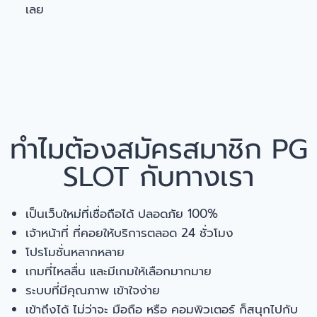
เลย
ทำไมต้องสมัครสมาชิก PG
SLOT กับทางเรา
เป็นเว็บใหม่ที่เชื่อถือได้ ปลอดภัย 100%
เจ้าหน้าที่ ที่คอยให้บริการตลอด 24 ชั่วโมง
โปรโมชั่นหลากหลาย
เกมที่ไหลลื่น และมีเกมให้เลือกมากมาย
ระบบที่มีคุณภาพ เข้าใจง่าย
เข้าถึงได้ ไม่ว่าจะ มือถือ หรือ คอมพิวเตอร์ ก็สนุกไปกับ