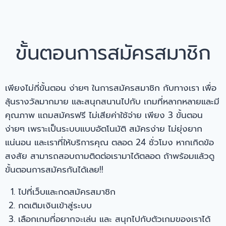
ขั้นตอนการสมัครสมาชิก
เพียงไม่กี่ขั้นตอน ง่ายๆ ในการสมัครสมาชิก กับทางเรา เพื่อ
ลุ้นรางวัลมากมาย และสนุกสนานไปกับ เกมที่หลากหลายและมี
คุณภาพ แถมสมัครฟรี ไม่เสียค่าใช้จ่าย เพียง 3 ขั้นตอน
ง่ายๆ เพราะเป็นระบบแบบอัตโนมัติ สมัครง่าย ไม่ยุ่งยาก
แน่นอน และเราที่ให้บริการคุณ ตลอด 24 ชั่วโมง หากเกิดข้อ
สงสัย สามารถสอบถามติดต่อเรามาได้ตลอด ถ้าพร้อมแล้วดู
ขั้นตอนการสมัครกันได้เลย!!
ไปที่เว็บและกดสมัครสมาชิก
กดเติมเงินเข้าสู่ระบบ
เลือกเกมที่อยากจะเล่น และ สนุกไปกับตัวเกมของเราได้