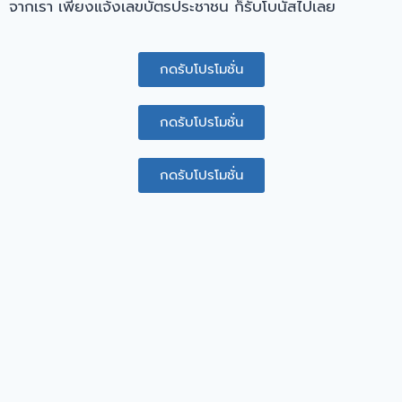
จากเรา เพียงแจ้งเลขบัตรประชาชน ก็รับโบนัสไปเลย
กดรับโปรโมชั่น
กดรับโปรโมชั่น
กดรับโปรโมชั่น