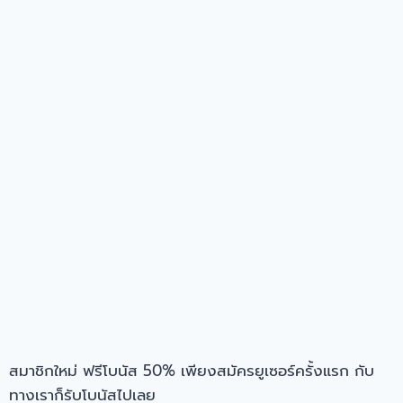
สมาชิกใหม่ ฟรีโบนัส 50% เพียงสมัครยูเซอร์ครั้งแรก กับ
ทางเราก็รับโบนัสไปเลย