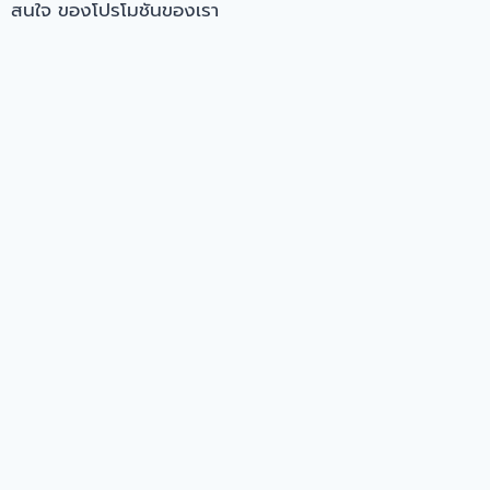
สนใจ ของโปรโมชั่นของเรา