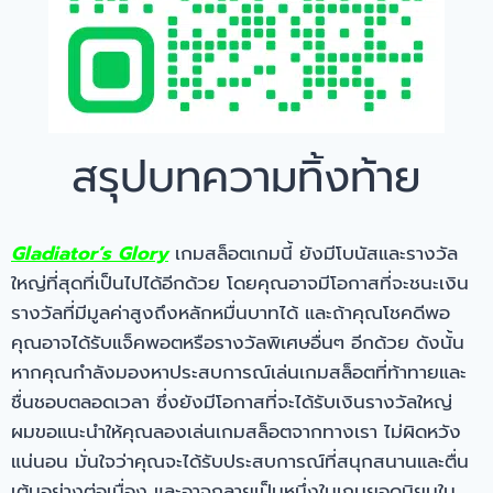
สรุปบทความทิ้งท้าย
Gladiator’s Glory
เกมสล็อตเกมนี้ ยังมีโบนัสและรางวัล
ใหญ่ที่สุดที่เป็นไปได้อีกด้วย โดยคุณอาจมีโอกาสที่จะชนะเงิน
รางวัลที่มีมูลค่าสูงถึงหลักหมื่นบาทได้ และถ้าคุณโชคดีพอ
คุณอาจได้รับแจ็คพอตหรือรางวัลพิเศษอื่นๆ อีกด้วย ดังนั้น
หากคุณกำลังมองหาประสบการณ์เล่นเกมสล็อตที่ท้าทายและ
ชื่นชอบตลอดเวลา ซึ่งยังมีโอกาสที่จะได้รับเงินรางวัลใหญ่
ผมขอแนะนำให้คุณลองเล่นเกมสล็อตจากทางเรา ไม่ผิดหวัง
แน่นอน มั่นใจว่าคุณจะได้รับประสบการณ์ที่สนุกสนานและตื่น
เต้นอย่างต่อเนื่อง และอาจกลายเป็นหนึ่งในเกมยอดนิยมใน