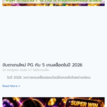
จับตาเกมใหม่ PG กับ 5 เกมสล็อตในปี 2026
23 กรกฎาคม 2026
ไม่มีความเห็น
ในปี 2026 วงการเกมสล็อตออนไลน์ยังคงเติบโตอย่างต่อเน
Read More »