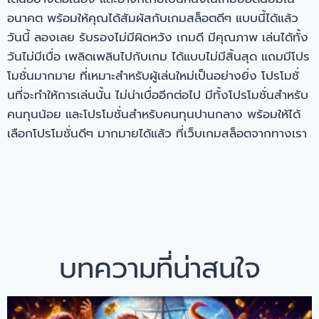
อนาคต พร้อมให้คุณได้สัมผัสกับเกมสล็อตดีๆ แบบนี้ได้แล้ว
วันนี้ ลองเลย รับรองไม่มีผิดหวัง เกมดี มีคุณภาพ เล่นได้ทั้ง
วันไม่มีเบื่อ เพลิดเพลินไปกับเกม ได้แบบไม่มีสิ้นสุด แถมมีโปร
โมชั่นมากมาย ที่เหมาะสำหรับผู้เล่นใหม่เป็นอย่างยิ่ง โปรโมชั่
นที่จะทำให้การเล่นนั้น ไม่น่าเบื่ออีกต่อไป มีทั้งโปรโมชั่นสำหรับ
คนทุนน้อย และโปรโมชั่นสำหรับคนทุนปานกลาง พร้อมให้ได้
เลือกโปรโมชั่นดีๆ มากมายได้แล้ว ที่เว็บเกมสล็อตจากทางเรา
บทความที่น่าสนใจ