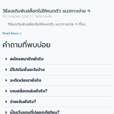
วิธีลงเดิมพันสล็อตไม่ให้หมดตัว แนวทางง่าย ๆ
20 กรกฎาคม 2026
ไม่มีความเห็น
วิธีลงเดิมพันสล็อตไม่ให้หมดตัว แนวทางง่าย ๆ ที่ไม่เ
Read More »
คำถามที่พบบ่อย
สมัครสมาชิกยังไง
มีโปรโมชั่นอะไรบ้าง
จะติดต่อเรายังไง
เกมสล็อตเล่นยังไง?
จ่ายเงินยังไง?
เป็นเว็บเกมที่ปลอดภัยไหม?