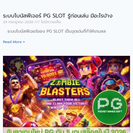
ระบบโบนัสฟีเจอร์ PG SLOT รู้ก่อนเล่น มีอะไรบ้าง
24 กรกฎาคม 2026
ไม่มีความเห็น
ระบบโบนัสฟีเจอร์ของ PG SLOT เป็นจุดเด่นที่ทำให้เกมสล
Read More »