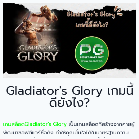
Gladiator's Glory เกมนี้
ดียังไง?
เกมสล็อตGladiator’s Glory
เป็นเกมสล็อตที่สร้างจากค่ายผู้
พัฒนาซอฟต์แวร์ชื่อดัง ทำให้คุณมั่นใจได้ในมาตรฐานความ