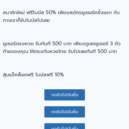
สมาชิกใหม่ ฟรีโบนัส 50% เพียงสมัครยูเซอร์ครั้งแรก กับ
ทางเราก็รับโบนัสไปเลย
ยูเซอร์ตรงหวย รับทันที 500 บาท เพียงดูเลขยูเซอร์ 3 ตัว
ท้ายของคุณ ให้ตรงกับหวยไทย รับไปเลยทันที 500 บาท
ลุ้นแจ็คพ็อตฟรี โบนัสฟรี 10%
กดรับโปรโมชั่น
กดรับโปรโมชั่น
กดรับโปรโมชั่น