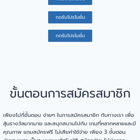
กดรับโปรโมชั่น
กดรับโปรโมชั่น
ขั้นตอนการสมัครสมาชิก
เพียงไม่กี่ขั้นตอน ง่ายๆ ในการสมัครสมาชิก กับทางเรา เพื่อ
ลุ้นรางวัลมากมาย และสนุกสนานไปกับ เกมที่หลากหลายและมี
คุณภาพ แถมสมัครฟรี ไม่เสียค่าใช้จ่าย เพียง 3 ขั้นตอน