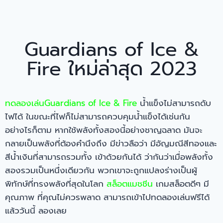
Guardians of Ice &
Fire ใหม่ล่าสุด 2023
ทดลองเล่นGuardians of Ice & Fire
น้ำแข็งไม่สามารถดับ
ไฟได้ ในขณะที่ไฟก็ไม่สามารถควบคุมน้ำแข็งได้เช่นกัน
อย่างไรก็ตาม หากใช้พลังทั้งสองนี้อย่างชาญฉลาด มันจะ
กลายเป็นพลังที่ต้องคำนึงถึง มีข่าวลือว่า มีอัญมณีสีทองและ
สีน้ำเงินที่สามารถรวมทั้ง เข้าด้วยกันได้ ว่ากันว่าเมื่อพลังทั้ง
สองรวมเป็นหนึ่งเดียวกัน พวกเขาจะถูกแปลงร่างเป็นผู้
พิทักษ์ที่ทรงพลังที่สุดในโลก
สล็อตแมชชีน
เกมสล็อตดีๆ มี
คุณภาพ ที่คุณไม่ควรพลาด สามารถเข้าไปทดลองเล่นฟรีได้
แล้ววันนี้ ลองเลย