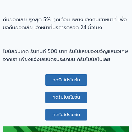
คืนยอดเสีย สูงสุด 5% ทุกเดือน เพียงแจ้งกับเจ้าหน้าที่ เพื่อ
ขอคืนยอดเสีย เจ้าหน้าที่บริการตลอด 24 ชั่วโมง
โบนัสวันเกิด รับทันที 500 บาท รับไปเลยของขวัญแสนวิเศษ
จากเรา เพียงแจ้งเลขบัตรประชาชน ก็รับโบนัสไปเลย
กดรับโปรโมชั่น
กดรับโปรโมชั่น
กดรับโปรโมชั่น