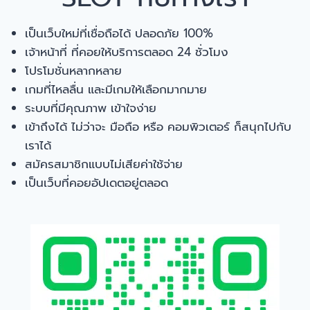
เป็นเว็บใหม่ที่เชื่อถือได้ ปลอดภัย 100%
เจ้าหน้าที่ ที่คอยให้บริการตลอด 24 ชั่วโมง
โปรโมชั่นหลากหลาย
เกมที่ไหลลื่น และมีเกมให้เลือกมากมาย
ระบบที่มีคุณภาพ เข้าใจง่าย
เข้าถึงได้ ไม่ว่าจะ มือถือ หรือ คอมพิวเตอร์ ก็สนุกไปกับ
เราได้
สมัครสมาชิกแบบไม่เสียค่าใช้จ่าย
เป็นเว็บที่คอยอัปเดตอยู่ตลอด