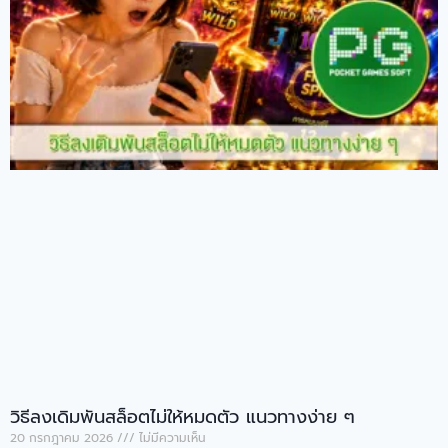
วิธีลงเดิมพันสล็อตไม่ให้หมดตัว แนวทางง่าย ๆ
20 กรกฎาคม 2026
ไม่มีความเห็น