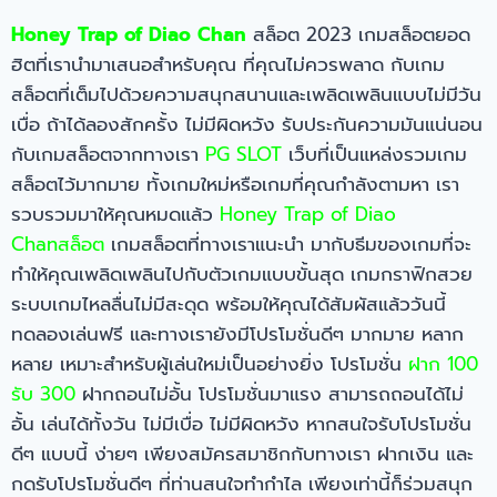
Honey Trap of Diao Chan
สล็อต 2023 เกมสล็อตยอด
ฮิตที่เรานำมาเสนอสำหรับคุณ ที่คุณไม่ควรพลาด กับเกม
สล็อตที่เต็มไปด้วยความสนุกสนานและเพลิดเพลินแบบไม่มีวัน
เบื่อ ถ้าได้ลองสักครั้ง ไม่มีผิดหวัง รับประกันความมันแน่นอน
กับเกมสล็อตจากทางเรา
PG SLOT
เว็บที่เป็นแหล่งรวมเกม
สล็อตไว้มากมาย ทั้งเกมใหม่หรือเกมที่คุณกำลังตามหา เรา
รวบรวมมาให้คุณหมดแล้ว
Honey Trap of Diao
Chanสล็อต
เกมสล็อตที่ทางเราแนะนำ มากับธีมของเกมที่จะ
ทำให้คุณเพลิดเพลินไปกับตัวเกมแบบขั้นสุด เกมกราฟิกสวย
ระบบเกมไหลลื่นไม่มีสะดุด พร้อมให้คุณได้สัมผัสแล้ววันนี้
ทดลองเล่นฟรี และทางเรายังมีโปรโมชั่นดีๆ มากมาย หลาก
หลาย เหมาะสำหรับผู้เล่นใหม่เป็นอย่างยิ่ง โปรโมชั่น
ฝาก 100
รับ 300
ฝากถอนไม่อั้น โปรโมชั่นมาแรง สามารถถอนได้ไม่
อั้น เล่นได้ทั้งวัน ไม่มีเบื่อ ไม่มีผิดหวัง หากสนใจรับโปรโมชั่น
ดีๆ แบบนี้ ง่ายๆ เพียงสมัครสมาชิกกับทางเรา ฝากเงิน และ
กดรับโปรโมชั่นดีๆ ที่ท่านสนใจทำกำไล เพียงเท่านี้ก็ร่วมสนุก