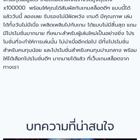
x100000 พร้อมให้คุณได้สัมผัสกับเกมสล็อตดีๆ แบบนี้ได้
แล้ววันนี้ ลองเลย รับรองไม่มีผิดหวัง เกมดี มีคุณภาพ เล่น
ได้ทั้งวันไม่มีเบื่อ เพลิดเพลินไปกับเกม ได้แบบไม่มีสิ้นสุด แถม
มีโปรโมชั่นมากมาย ที่เหมาะสำหรับผู้เล่นใหม่เป็นอย่างยิ่ง โปร
โมชั่นที่จะทำให้การเล่นนั้น ไม่น่าเบื่ออีกต่อไป มีทั้งโปรโมชั่น
สำหรับคนทุนน้อย และโปรโมชั่นสำหรับคนทุนปานกลาง พร้อม
ให้ได้เลือกโปรโมชั่นดีๆ มากมายได้แล้ว ที่เว็บเกมสล็อตจาก
ทางเรา
บทความที่น่าสนใจ