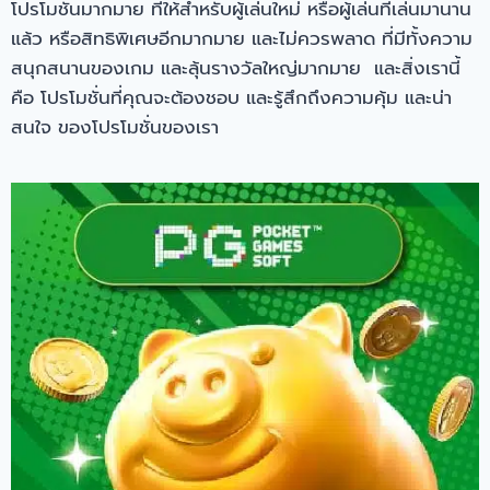
โปรโมชั่นมากมาย ที่ให้สำหรับผู้เล่นใหม่ หรือผู้เล่นที่เล่นมานาน
แล้ว หรือสิทธิพิเศษอีกมากมาย และไม่ควรพลาด ที่มีทั้งความ
สนุกสนานของเกม และลุ้นรางวัลใหญ่มากมาย และสิ่งเรานี้
คือ โปรโมชั่นที่คุณจะต้องชอบ และรู้สึกถึงความคุ้ม และน่า
สนใจ ของโปรโมชั่นของเรา