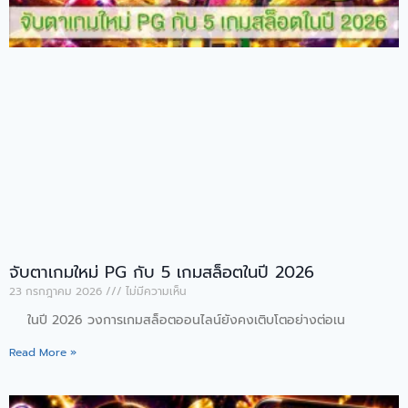
จับตาเกมใหม่ PG กับ 5 เกมสล็อตในปี 2026
23 กรกฎาคม 2026
ไม่มีความเห็น
ในปี 2026 วงการเกมสล็อตออนไลน์ยังคงเติบโตอย่างต่อเน
Read More »