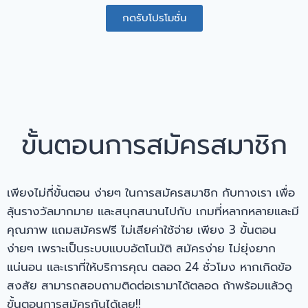
กดรับโปรโมชั่น
ขั้นตอนการสมัครสมาชิก
เพียงไม่กี่ขั้นตอน ง่ายๆ ในการสมัครสมาชิก กับทางเรา เพื่อ
ลุ้นรางวัลมากมาย และสนุกสนานไปกับ เกมที่หลากหลายและมี
คุณภาพ แถมสมัครฟรี ไม่เสียค่าใช้จ่าย เพียง 3 ขั้นตอน
ง่ายๆ เพราะเป็นระบบแบบอัตโนมัติ สมัครง่าย ไม่ยุ่งยาก
แน่นอน และเราที่ให้บริการคุณ ตลอด 24 ชั่วโมง หากเกิดข้อ
สงสัย สามารถสอบถามติดต่อเรามาได้ตลอด ถ้าพร้อมแล้วดู
ขั้นตอนการสมัครกันได้เลย!!