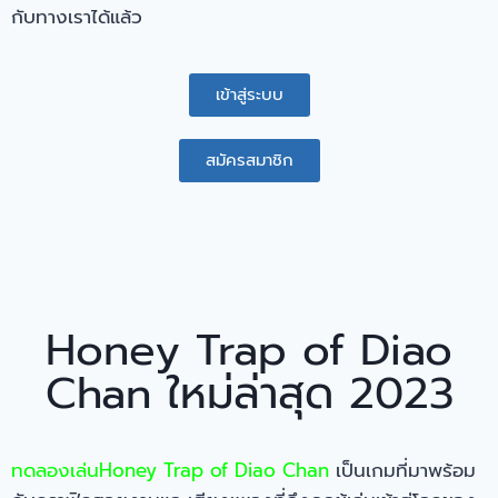
กับทางเราได้แล้ว
เข้าสู่ระบบ
สมัครสมาชิก
Honey Trap of Diao
Chan ใหม่ล่าสุด 2023
ทดลองเล่นHoney Trap of Diao Chan
เป็นเกมที่มาพร้อม