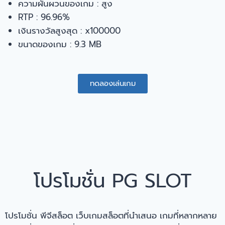
ความผันผวนของเกม : สูง
RTP : 96.96%
เงินรางวัลสูงสุด : x100000
ขนาดของเกม : 9.3 MB
ทดลองเล่นเกม
โปรโมชั่น PG SLOT
โปรโมชั่น พีจีสล็อต เว็บเกมสล็อตที่นำเสนอ เกมที่หลากหลาย