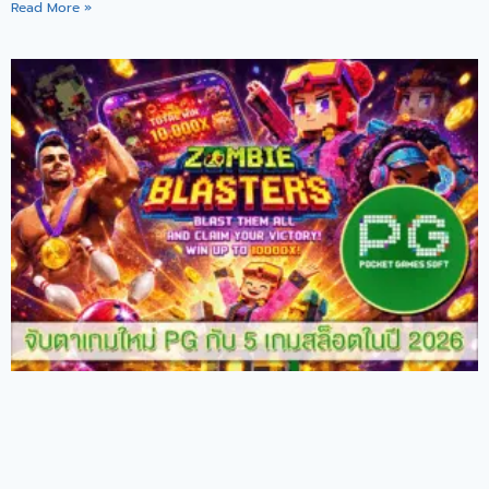
Read More »