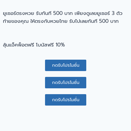
ยูเซอร์ตรงหวย รับทันที 500 บาท เพียงดูเลขยูเซอร์ 3 ตัว
ท้ายของคุณ ให้ตรงกับหวยไทย รับไปเลยทันที 500 บาท
ลุ้นแจ็คพ็อตฟรี โบนัสฟรี 10%
กดรับโปรโมชั่น
กดรับโปรโมชั่น
กดรับโปรโมชั่น