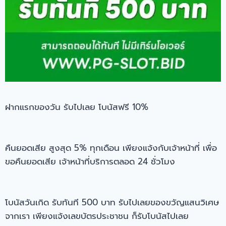
ฝากแรกของวัน รับไปเลย โบนัสฟรี 10%
คืนยอดเสีย สูงสุด 5% ทุกเดือน เพียงแจ้งกับเจ้าหน้าที่ เพื่อ
ขอคืนยอดเสีย เจ้าหน้าที่บริการตลอด 24 ชั่วโมง
โบนัสวันเกิด รับทันที 500 บาท รับไปเลยของขวัญแสนวิเศษ
จากเรา เพียงแจ้งเลขบัตรประชาชน ก็รับโบนัสไปเลย