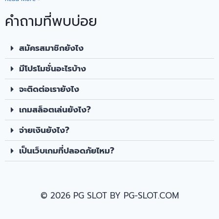
คำถามที่พบบ่อย
สมัครสมาชิกยังไง
มีโปรโมชั่นอะไรบ้าง
จะติดต่อเรายังไง
เกมสล็อตเล่นยังไง?
จ่ายเงินยังไง?
เป็นเว็บเกมที่ปลอดภัยไหม?
© 2026 PG SLOT BY PG-SLOT.COM