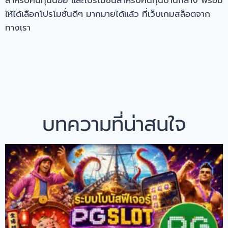
ให้ได้เลือกโปรโมชั่นดีๆ มากมายได้แล้ว ที่เว็บเกมสล็อตจาก
ทางเรา
บทความที่น่าสนใจ