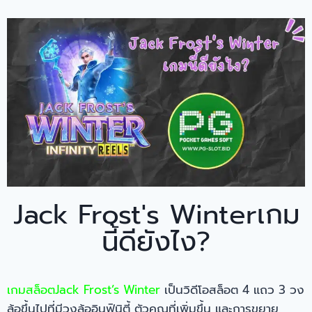
Jack Frost's Winterเกม
นี้ดียังไง?
เกมสล็อตJack Frost’s Winter
เป็นวิดีโอสล็อต 4 แถว 3 วง
ล้อขึ้นไปที่มีวงล้ออินฟินิตี้ ตัวคูณที่เพิ่มขึ้น และการขยาย