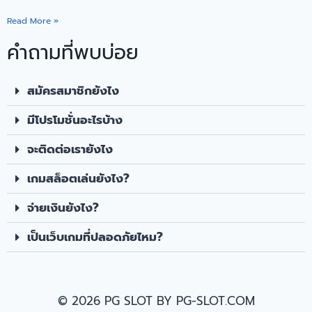
Read More »
คำถามที่พบบ่อย
สมัครสมาชิกยังไง
มีโปรโมชั่นอะไรบ้าง
จะติดต่อเรายังไง
เกมสล็อตเล่นยังไง?
จ่ายเงินยังไง?
เป็นเว็บเกมที่ปลอดภัยไหม?
© 2026 PG SLOT BY PG-SLOT.COM