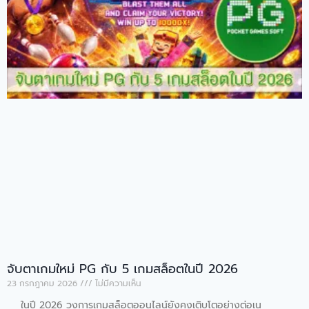
จับตาเกมใหม่ PG กับ 5 เกมสล็อตในปี 2026
23 กรกฎาคม 2026
ไม่มีความเห็น
ในปี 2026 วงการเกมสล็อตออนไลน์ยังคงเติบโตอย่างต่อเน