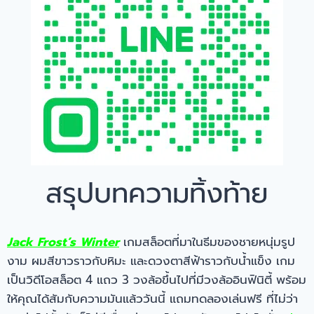
สรุปบทความทิ้งท้าย
Jack Frost’s Winter
เกมสล็อตที่มาในธีมของชายหนุ่มรูป
งาม ผมสีขาวราวกับหิมะ และดวงตาสีฟ้าราวกับน้ำแข็ง เกม
เป็นวิดีโอสล็อต 4 แถว 3 วงล้อขึ้นไปที่มีวงล้ออินฟินิตี้ พร้อม
ให้คุณได้สัมกับความมันแล้ววันนี้ แถมทดลองเล่นฟรี ที่ไม่ว่า