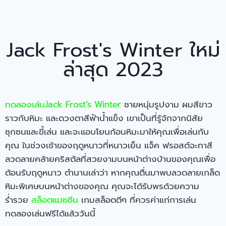
Jack Frost's Winter ใหม่
ล่าสุด 2023
ทดลองเล่นJack Frost’s Winter
ชายหนุ่มรูปงาม ผมสีขาว
ราวกับหิมะ และดวงตาสีฟ้าน้ำแข็ง เขาเป็นที่รู้จักจากนิสัย
ซุกซนและขี้เล่น และจะแอบโยนก้อนหิมะมาให้คุณเพื่อเล่นกับ
คุณ ในช่วงเช้าของฤดูหนาวที่หนาวเย็น แจ็ค ฟรอสต์จะทาสี
ลวดลายคล้ายคริสตัลที่สวยงามบนหน้าต่างบ้านของคุณเพื่อ
ต้อนรับฤดูหนาว ตำนานเล่าว่า หากคุณตื่นมาพบลวดลายเกล็ด
หิมะพิเศษบนหน้าต่างของคุณ คุณจะได้รับพรด้วยความ
ร่ำรวย
สล็อตแมชชีน
เกมสล็อตดีๆ ที่ควรค่าแก่การเล่น
ทดลองเล่นฟรีได้แล้ววันนี้