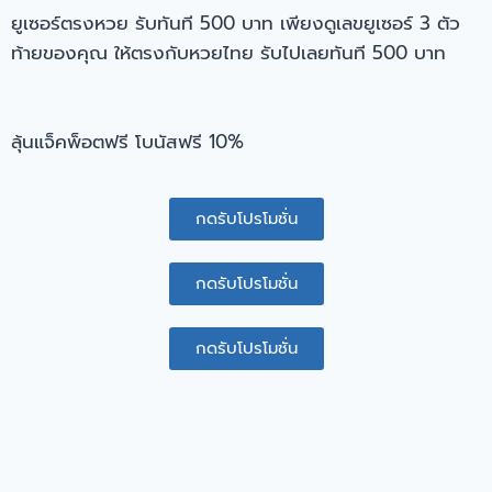
ยูเซอร์ตรงหวย รับทันที 500 บาท เพียงดูเลขยูเซอร์ 3 ตัว
ท้ายของคุณ ให้ตรงกับหวยไทย รับไปเลยทันที 500 บาท
ลุ้นแจ็คพ็อตฟรี โบนัสฟรี 10%
กดรับโปรโมชั่น
กดรับโปรโมชั่น
กดรับโปรโมชั่น