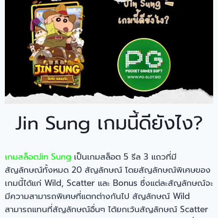
Jin Sung เกมนี้ดียังไง?
เกมสล็อตJin Sung
เป็นเกมสล็อต 5 รีล 3 แถวที่มี
สัญลักษณ์ทั้งหมด 20 สัญลักษณ์ โดยสัญลักษณ์พิเศษของ
เกมนี้ได้แก่ Wild, Scatter และ Bonus ซึ่งแต่ละสัญลักษณ์จะ
มีความสามารถพิเศษที่แตกต่างกันไป สัญลักษณ์ Wild
สามารถแทนที่สัญลักษณ์อื่นๆ ได้ยกเว้นสัญลักษณ์ Scatter