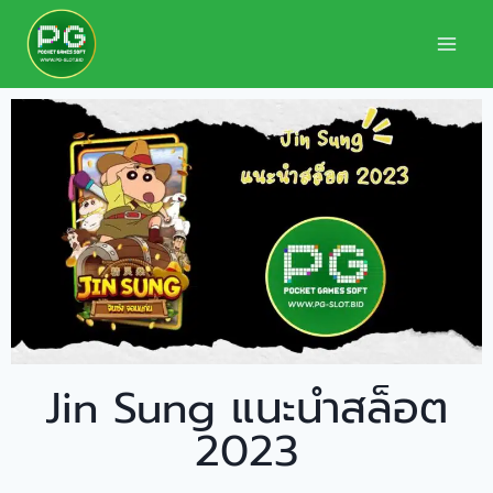
Jin Sung แนะนำสล็อต
2023