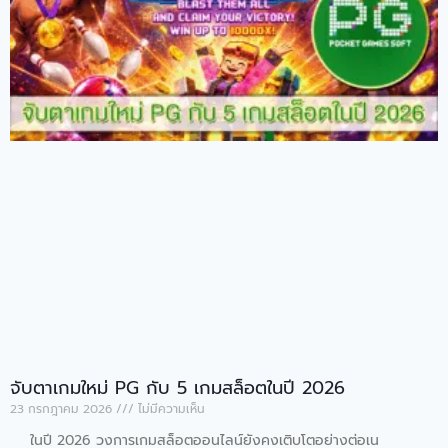
จับตาเกมใหม่ PG กับ 5 เกมสล็อตในปี 2026
23 กรกฎาคม 2026
ไม่มีความเห็น
ในปี 2026 วงการเกมสล็อตออนไลน์ยังคงเติบโตอย่างต่อเน