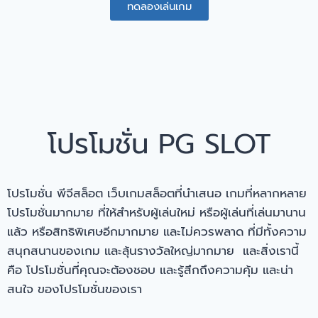
ทดลองเล่นเกม
โปรโมชั่น PG SLOT
โปรโมชั่น พีจีสล็อต เว็บเกมสล็อตที่นำเสนอ เกมที่หลากหลาย
โปรโมชั่นมากมาย ที่ให้สำหรับผู้เล่นใหม่ หรือผู้เล่นที่เล่นมานาน
แล้ว หรือสิทธิพิเศษอีกมากมาย และไม่ควรพลาด ที่มีทั้งความ
สนุกสนานของเกม และลุ้นรางวัลใหญ่มากมาย และสิ่งเรานี้
คือ โปรโมชั่นที่คุณจะต้องชอบ และรู้สึกถึงความคุ้ม และน่า
สนใจ ของโปรโมชั่นของเรา