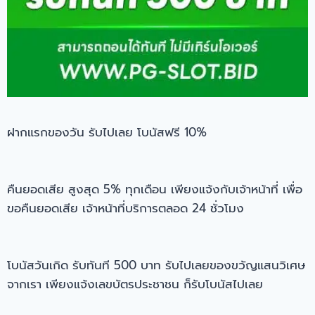
ฝากแรกของวัน รับไปเลย โบนัสฟรี 10%
คืนยอดเสีย สูงสุด 5% ทุกเดือน เพียงแจ้งกับเจ้าหน้าที่ เพื่อ
ขอคืนยอดเสีย เจ้าหน้าที่บริการตลอด 24 ชั่วโมง
โบนัสวันเกิด รับทันที 500 บาท รับไปเลยของขวัญแสนวิเศษ
จากเรา เพียงแจ้งเลขบัตรประชาชน ก็รับโบนัสไปเลย