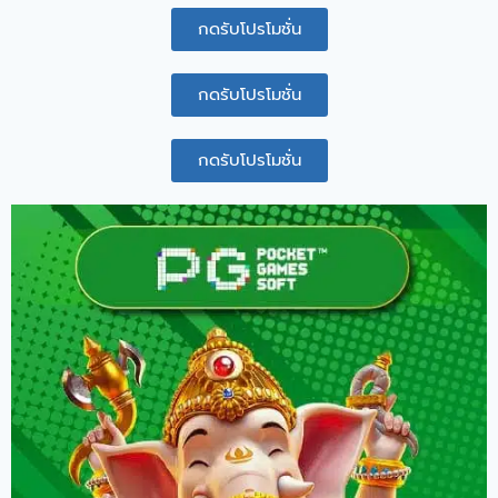
กดรับโปรโมชั่น
กดรับโปรโมชั่น
กดรับโปรโมชั่น