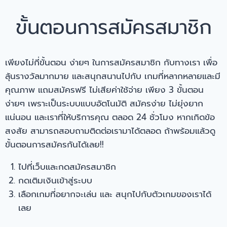
ขั้นตอนการสมัครสมาชิก
เพียงไม่กี่ขั้นตอน ง่ายๆ ในการสมัครสมาชิก กับทางเรา เพื่อ
ลุ้นรางวัลมากมาย และสนุกสนานไปกับ เกมที่หลากหลายและมี
คุณภาพ แถมสมัครฟรี ไม่เสียค่าใช้จ่าย เพียง 3 ขั้นตอน
ง่ายๆ เพราะเป็นระบบแบบอัตโนมัติ สมัครง่าย ไม่ยุ่งยาก
แน่นอน และเราที่ให้บริการคุณ ตลอด 24 ชั่วโมง หากเกิดข้อ
สงสัย สามารถสอบถามติดต่อเรามาได้ตลอด ถ้าพร้อมแล้วดู
ขั้นตอนการสมัครกันได้เลย!!
ไปที่เว็บและกดสมัครสมาชิก
กดเติมเงินเข้าสู่ระบบ
เลือกเกมที่อยากจะเล่น และ สนุกไปกับตัวเกมของเราได้
เลย