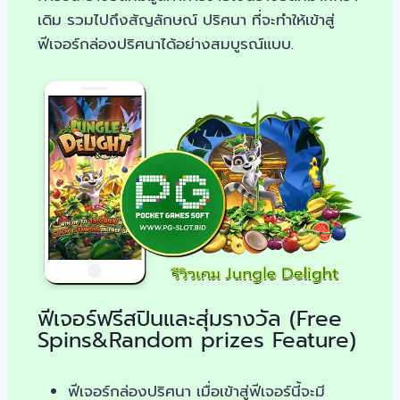
เดิม รวมไปถึงสัญลักษณ์ ปริศนา ที่จะทำให้เข้าสู่
ฟีเจอร์กล่องปริศนาได้อย่างสมบูรณ์แบบ.
ฟีเจอร์ฟรีสปินและสุ่มรางวัล (Free
Spins&Random prizes Feature)
ฟีเจอร์กล่องปริศนา เมื่อเข้าสู่ฟีเจอร์นี้จะมี