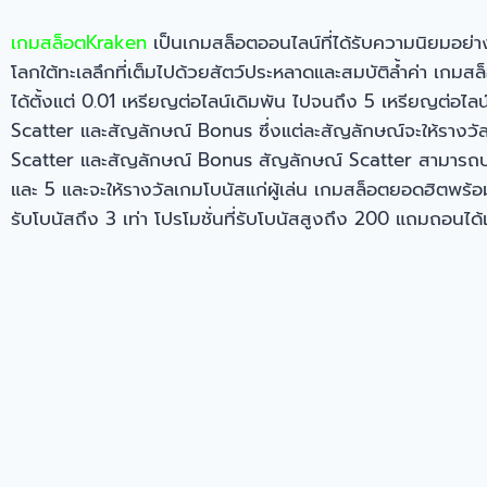
เกมสล็อตKraken
เป็นเกมสล็อตออนไลน์ที่ได้รับความนิยมอย่างมา
โลกใต้ทะเลลึกที่เต็มไปด้วยสัตว์ประหลาดและสมบัติล้ำค่า เกมสล
ได้ตั้งแต่ 0.01 เหรียญต่อไลน์เดิมพัน ไปจนถึง 5 เหรียญต่อ
Scatter และสัญลักษณ์ Bonus ซึ่งแต่ละสัญลักษณ์จะให้รางวั
Scatter และสัญลักษณ์ Bonus สัญลักษณ์ Scatter สามารถปราก
และ 5 และจะให้รางวัลเกมโบนัสแก่ผู้เล่น เกมสล็อตยอดฮิตพร้อม
รับโบนัสถึง 3 เท่า โปรโมชั่นที่รับโบนัสสูงถึง 200 แถมถอนได้แ