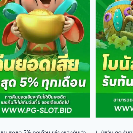
สีย สูงสุด 5% ทุกเดือน เพียงแจ้งกับเจ้า
โบนัสวันเกิด รั