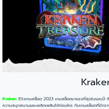
Kraken
Kraken
รีวิวเกมสล็อต 2023 เกมสล็อตมาแรงที่สุดในรอบปี กั
ความสนุกสนานและเพลิดเพลินได้ก่อนใคร กับเกมสล็อตที่มีกรา