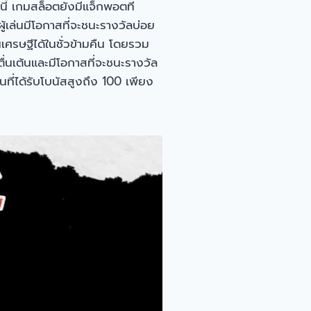
นี้ เกมสล็อตยังมีแจ็กพอตที่
เล่นมีโอกาสที่จะชนะรางวัลบ่อย
เศรษฐีได้ในชั่วข้ามคืน โดยรวม
ตื่นเต้นและมีโอกาสที่จะชนะรางวัล
นที่ได้รับโบนัสสูงถึง 100 เพียง