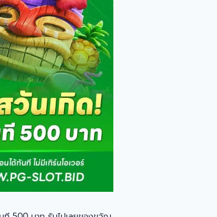
บทันที 500 บาท รับไปเลยของขวัญ