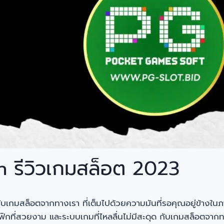
 รีวิวเกมสล็อต 2023
บเกมสล็อตจากทางเรา ที่เต็มไปด้วยความมันที่รอคุณอยู่ข้างใน
ฟิกที่สวยงาม และระบบเกมที่ไหลลื่นไม่มีสะดุด กับเกมสล็อตจาก