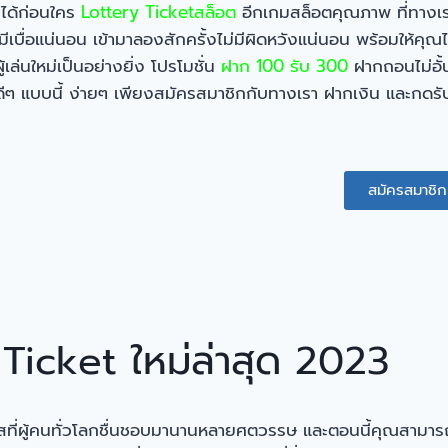
นได้ก่อนใคร
Lottery Ticketสล็อต
อีกเกมสล็อตคุณภาพ ที่ทางเร
ีเบื่อแน่นอน เข้ามาลองสักครั้งไม่มีผิดหวังแน่นอน พร้อมให้คุณไ
ล่นใหม่เป็นอย่างยิ่ง โปรโมชั่น
ฝาก 100 รับ 300
ฝากถอนไม่อั้
มชั่นดีๆ แบบนี้ ง่ายๆ เพียงสมัครสมาชิกกับทางเรา ฝากเงิน และกดร
สมัครสมาชิก
Ticket ใหม่ล่าสุด 2023
สที่ผู้คนทั่วโลกชื่นชอบมานานหลายศตวรรษ และตอนนี้คุณสามาร