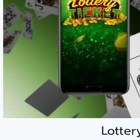
Lottery