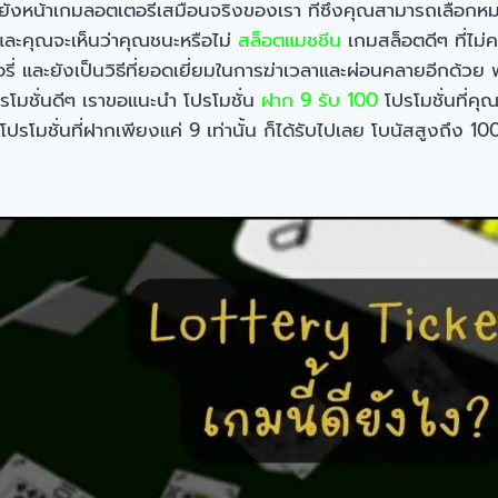
กนำไปยังหน้าเกมลอตเตอรี่เสมือนจริงของเรา ที่ซึ่งคุณสามารถเลื
” และคุณจะเห็นว่าคุณชนะหรือไม่
สล็อตแมชชีน
เกมสล็อตดีๆ ที่ไม
อรี่ และยังเป็นวิธีที่ยอดเยี่ยมในการฆ่าเวลาและผ่อนคลายอีกด้วย พ
โปรโมชั่นดีๆ เราขอแนะนำ โปรโมชั่น
ฝาก 9 รับ 100
โปรโมชั่นที่คุณไ
ับโปรโมชั่นที่ฝากเพียงแค่ 9 เท่านั้น ก็ได้รับไปเลย โบนัสสูงถึง