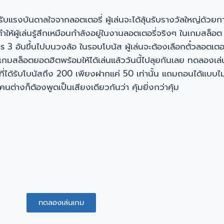
ับแรงบันดาลใจจากลอตเตอรี่ ผู้เล่นจะได้ลุ้นรับรางวัลใหญ่ด้วยก
ำให้ผู้เล่นรู้สึกเหมือนกำลังอยู่ในงานลอตเตอรี่จริงๆ ในเกมสล็อต 
us 3 อันขึ้นไปบนวงล้อ ในรอบโบนัส ผู้เล่นจะต้องเลือกตั๋วลอตเตอร
้รับ เกมสล็อตยอดฮิตพร้อมให้ได้เล่นแล้ววันนี้ไปลุยกันเลย ทดลองเล
ที่ได้รับโบนัสถึง 200 เพียงฝากแค่ 50 เท่านั้น แถมถอนได้แบบไม่อ
กคนต่างก็ต้องพูดเป็นเสียงเดียวกันว่า คุ้มยิ่งกว่าคุ้ม
ทดลองเล่นเกม