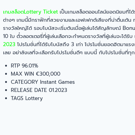
เกมสล็อตLottery Ticket
เป็นเกมสล็อตออนไลน์ยอดนิยมที่ได้ร
ต่างๆ เกมนี้มีกราฟิกที่สวยงามและเอฟเฟกต์เสียงที่น่าตื่นเต้น ท
รางวัลใหญ่ได้ รอบโบนัสจะเริ่มต้นเมื่อผู้เล่นได้สัญลักษณ์ Bon
10 ใบ ตั๋วลอตเตอรี่ที่ผู้เล่นเลือกจะกำหนดรางวัลที่ผู้เล่นจะได
2023
โปรโมชั่นที่ได้รับโบนัสถึง 3 เท่า โปรโมชั่นยอดฮิตมาแรง
เลย อย่าลังเลที่จะเลือกรับโปรโมชั่นดีๆ แบบนี้ กับโปรโมชั่นที่ทุ
RTP 96.01%
MAX WIN €300,000
CATEGORY Instant Games
RELEASE DATE 01.2023
TAGS Lottery