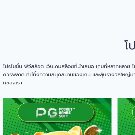
โ
โปรโมชั่น พีจีสล็อต เว็บเกมสล็อตที่นำเสนอ เกมที่หลากหลาย โปรโ
ควรพลาด ที่มีทั้งความสนุกสนานของเกม และลุ้นรางวัลใหญ่มากม
นของเรา