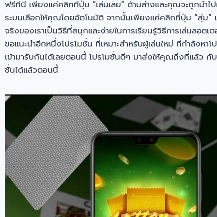
ฟรีที่นี่ เพียงแค่คลิกที่ปุ่ม “เล่นเลย” ด้านล่างและคุณจะถู
ระบบเลือกให้คุณโดยอัตโนมัติ จากนั้นเพียงแค่คลิกที่ปุ่ม “สุ่ม
จริงของเราเป็นวิธีที่สนุกและง่ายในการเรียนรู้วิธีการเล่นลอตเต
ขอแนะนำอีกหนึ่งโปรโมชั่น ที่เหมาะสำหรับผู้เล่นใหม่ ที่กำลังหา
เข้ามารับกันได้เลยตอนนี้ โปรโมชั่นดีๆ มาส่งให้คุณถึงที่แล้ว ก
ชั่นได้แล้วตอนนี้