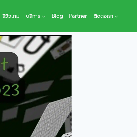
รีวิวเกม
บริการ
Blog
Partner
ติดต่อเรา