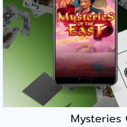
Mysteries O