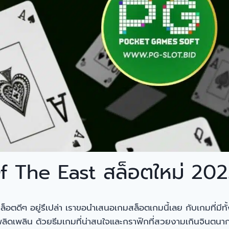
f The East สล็อตใหม่ 20
อตดีๆ อยู่รึเปล่า เราขอนำเสนอเกมสล็อตเกมนี้เลย กับเกมที่ม
ิดเพลิน ด้วยธีมเกมที่น่าสนใจและกราฟิกที่สวยงามเกินจินตนาก