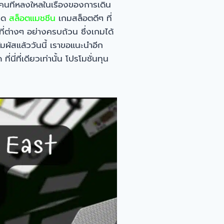
็นคนที่หลงใหลในเรื่องของการเดิน
สุด
สล็อตแมชชีน
เกมสล็อตดีๆ ที่
ต่างๆ อย่างครบถ้วน ซึ่งเกมได้
ผัสแล้ววันนี้ เราขอแนะนำอีก
่นี่ที่เดียวเท่านั้น โปรโมชั่นทุน