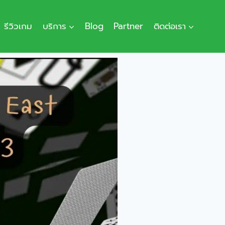
รีวิวเกม
บริการ
Blog
Partner
ติดต่อเรา