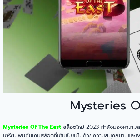
Mysteries O
Mysteries Of The East
สล็อตใหม่ 2023 กำลังมองหาเกมสล็
เตรียมพบกับเกมสล็อตที่เต็มเปี่ยมไปด้วยความสนุกสนานและเพล