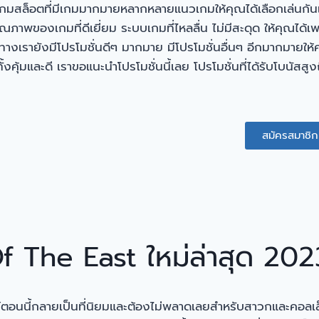
กมสล็อตที่มีเกมมากมายหลากหลายแนวเกมให้คุณได้เลือกเล่นกันแ
พของเกมที่ดีเยี่ยม ระบบเกมที่ไหลลื่น ไม่มีสะดุด ให้คุณได้เพ
ทางเรายังมีโปรโมชั่นดีๆ มากมาย มีโปรโมชั่นอื่นๆ อีกมากมายให้ค
้งคุ้มและดี เราขอแนะนำโปรโมชั่นนี้เลย โปรโมชั่นที่ได้รับโบนัสสู
สมัครสมาชิก
f The East ใหม่ล่าสุด 202
นนี้กลายเป็นที่นิยมและต้องไม่พลาดเลยสำหรับสาวกและคอลเล็