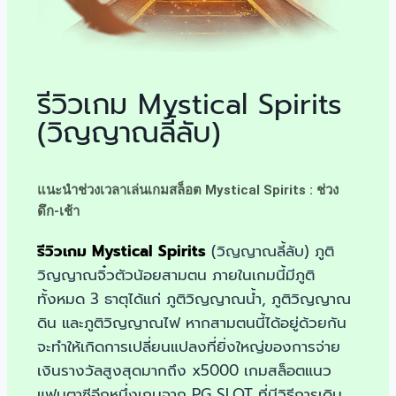
รีวิวเกม Mystical Spirits
(วิญญาณลี้ลับ)
แนะนำช่วงเวลาเล่นเกมสล็อต Mystical Spirits : ช่วง
ดึก-เช้า
รีวิวเกม Mystical Spirits
(วิญญาณลี้ลับ) ภูติ
วิญญาณจิ๋วตัวน้อยสามตน ภายในเกมนี้มีภูติ
ทั้งหมด 3 ธาตุได้แก่ ภูติวิญญาณน้ำ, ภูติวิญญาณ
ดิน และภูติวิญญาณไฟ หากสามตนนี้ได้อยู่ด้วยกัน
จะทำให้เกิดการเปลี่ยนแปลงที่ยิ่งใหญ่ของการจ่าย
เงินรางวัลสูงสุดมากถึง x5000 เกมสล็อตแนว
แฟนตาซีอีกหนึ่งเกมจาก PG SLOT ที่มีวิธีการเดิม