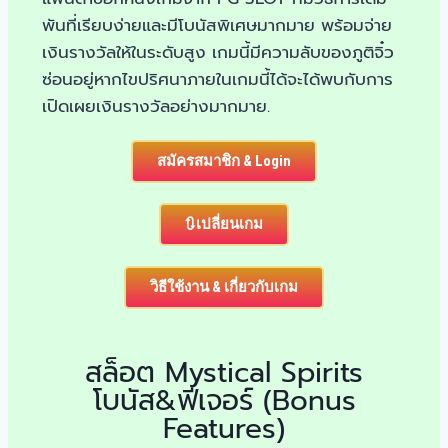
พันที่เรียบง่ายและมีโบนัสพิเศษมากมาย พร้อมจ่าย
เงินรางวัลให้ในระดับสูง เกมนี้มีความลับของภูติจิ๋ว
ซ่อนอยู่หากไขปริศนาภายในเกมนี้ได้จะได้พบกับการ
เปิดเผยเงินรางวัลอย่างมากมาย.
สมัครสมาชิก & Login
🔃เปลี่ยนเกม
วิธีใช้งาน & เกี่ยวกับเกม
สล็อต Mystical Spirits
โบนัส&ฟีเจอร์ (Bonus
Features)