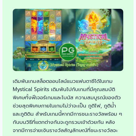
เดิมพันเกมสล็อตออนไลน์แนวแฟนตาซีได้ในเกม
Mystical Spirits เดิมพันไปกับเกมที่มีคุณสมบัติ
พิเศษทั้งฟีเจอร์เกมและโบนัส ความสมบูรณ์ของตัว
ช่วยสุดพิเศษภายในเกมไม่ว่าจะเป็น ภูติไฟ, ภูติน้ำ
และภูติดิน สำหรับเกมนี้หากมีการชนะรางวัลพร้อม ๆ
กันบนวิธีที่แตกต่างกันจะถูกรวมเข้าด้วยกัน หลัง
จากมีการจ่ายเงินรางวัลสัญลักษณ์ที่ชนะรางวัลจะ