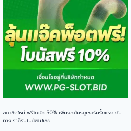
สมาชิกใหม่ ฟรีโบนัส 50% เพียงสมัครยูเซอร์ครั้งแรก กับ
ทางเราก็รับโบนัสไปเลย