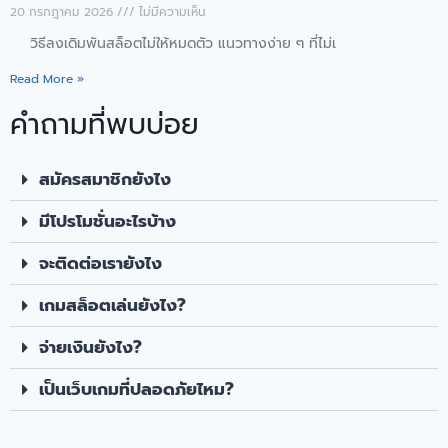
20 กรกฎาคม 2026
ไม่มีความเห็น
วิธีลงเดิมพันสล็อตไม่ให้หมดตัว แนวทางง่าย ๆ ที่ไม่เ
Read More »
คำถามที่พบบ่อย
สมัครสมาชิกยังไง
มีโปรโมชั่นอะไรบ้าง
จะติดต่อเรายังไง
เกมสล็อตเล่นยังไง?
จ่ายเงินยังไง?
เป็นเว็บเกมที่ปลอดภัยไหม?