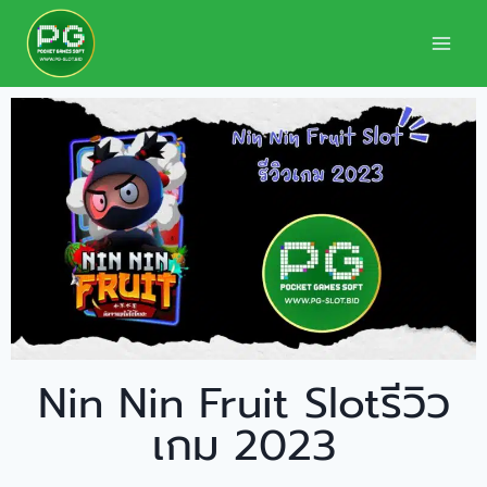
Nin Nin Fruit Slotรีวิว
เกม 2023