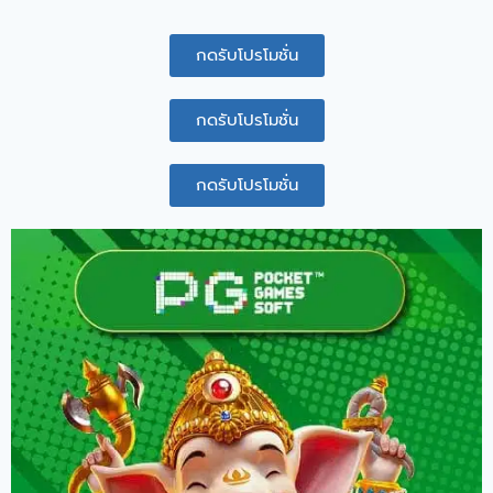
กดรับโปรโมชั่น
กดรับโปรโมชั่น
กดรับโปรโมชั่น