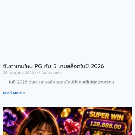
จับตาเกมใหม่ PG กับ 5 เกมสล็อตในปี 2026
23 กรกฎาคม 2026
ไม่มีความเห็น
ในปี 2026 วงการเกมสล็อตออนไลน์ยังคงเติบโตอย่างต่อเน
Read More »