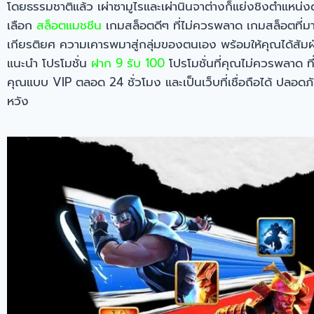
โดยธรรมชาติแล้ว เผ่าซามูไรและเผ่านินจาต่างก็แย่งชิงตำแหน่
เลือก
สล็อตแมชชีน
เกมสล็อตดีๆ ที่ไม่ควรพลาด เกมสล็อตที่มาใ
เกียรติยศ ความเคารพมาสู่กลุ่มของตนเอง พร้อมให้คุณได้สัมผัสแล
แนะนำ โปรโมชั่น
ฝาก 9 รับ 100
โปรโมชั่นที่คุณไม่ควรพลาด ที่
คุณแบบ VIP ตลอด 24 ชั่วโมง และเป็นเว็บที่เชื่อถือได้ ปลอดภ
หวัง