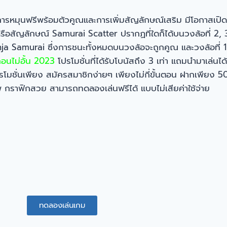
มีการหมุนฟรีพร้อมตัวคูณและการเพิ่มสัญลักษณ์เสริม มีโอกาสเปิ
หรือสัญลักษณ์ Samurai Scatter ปรากฏที่ใดก็ได้บนวงล้อที่ 2,
ja Samurai ซึ่งการชนะทั้งหมดบนวงล้อจะถูกคูณ และวงล้อที่ 
อนไม่อั้น 2023
โปรโมชั่นที่ได้รับโบนัสถึง 3 เท่า แถมนำมาเล่นไ
บโปรโมชั่นเพียง สมัครสมาชิกง่ายๆ เพียงไม่กี่ขั้นตอน ฝากเพียง 
 กราฟิกสวย สามารถทดลองเล่นฟรีได้ แบบไม่เสียค่าใช้จ่าย
ทดลองเล่นเกม