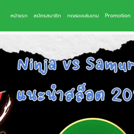
หน้าแรก
สมัครสมาชิก
ทดลองเล่นเกม
Promotion