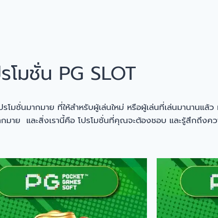
ปรโมชั่น PG SLOT
มชั่นมากมาย ที่ให้สำหรับผู้เล่นใหม่ หรือผู้เล่นที่เล่นมานานแล้
าย และสิ่งเรานี้คือ โปรโมชั่นที่คุณจะต้องชอบ และรู้สึกถึงคว