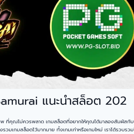
Samurai แนะนำสล็อต 202
ี่คุณไม่ควรพลาด เกมสล็อตที่อยากให้คุณได้มาลองสัมผัสกับควา
ล่งรวมเกมสล็อตไว้มากมาย ทั้งเกมเก่าหรือเกมใหม่ เราได้รวบรวมไว้