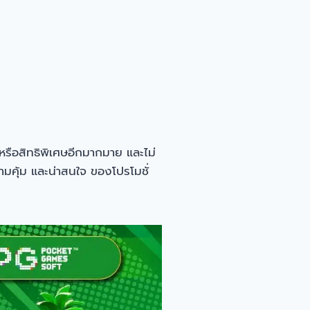
ว หรือสิทธิพิเศษอีกมากมาย และไม่
ามคุ้ม และน่าสนใจ ของโปรโมชั่