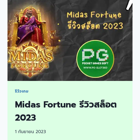
รีวิวเกม
Midas Fortune รีวิวสล็อต
2023
1 กันยายน 2023