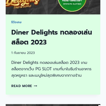
รีวิวเกม
Diner Delights ทดลองเล่น
สล็อต 2023
1 กันยายน 2023
Diner Delights ทดลองเล่นสล็อต 2023 เกม
สล็อตจากเว็บ PG SLOT เกมที่มาในธีมร้านอาหาร
สุดหรูหรา และเมนูใหม่สุดพิเศษจากทางร้าน
READ MORE