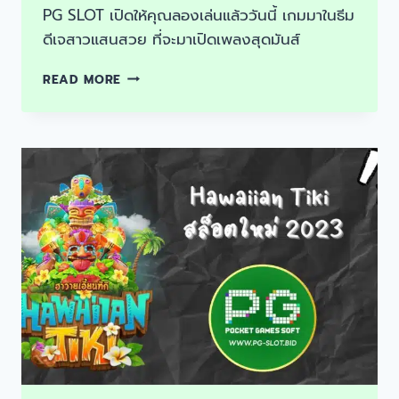
PG SLOT เปิดให้คุณลองเล่นแล้ววันนี้ เกมมาในธีม
ดีเจสาวแสนสวย ที่จะมาเปิดเพลงสุดมันส์
READ MORE