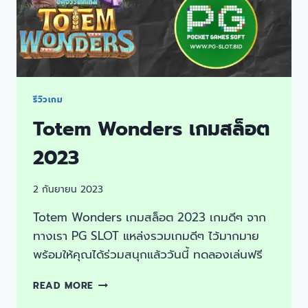
รีวิวเกม
Totem Wonders เกมสล็อต
2023
2 กันยายน 2023
Totem Wonders เกมสล็อต 2023 เกมดีๆ จาก
ทางเรา PG SLOT แหล่งรวมเกมดีๆ ไว้มากมาย
พร้อมให้คุณได้ร่วมสนุกแล้ววันนี้ ทดลองเล่นฟรี
READ MORE