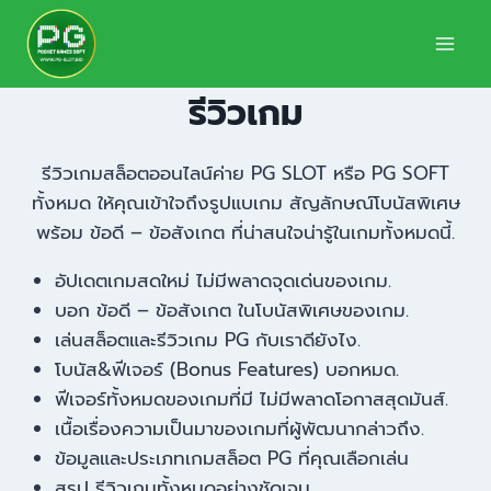
รีวิวเกม
รีวิวเกมสล็อตออนไลน์ค่าย PG SLOT หรือ PG SOFT
ทั้งหมด ให้คุณเข้าใจถึงรูปแบเกม สัญลักษณ์โบนัสพิเศษ
พร้อม ข้อดี – ข้อสังเกต ที่น่าสนใจน่ารู้ในเกมทั้งหมดนี้.
อัปเดตเกมสดใหม่ ไม่มีพลาดจุดเด่นของเกม.
บอก ข้อดี – ข้อสังเกต ในโบนัสพิเศษของเกม.
เล่นสล็อตและรีวิวเกม PG กับเราดียังไง.
โบนัส&ฟีเจอร์ (Bonus Features) บอกหมด.
ฟีเจอร์ทั้งหมดของเกมที่มี ไม่มีพลาดโอกาสสุดมันส์.
เนื้อเรื่องความเป็นมาของเกมที่ผู้พัฒนากล่าวถึง.
ข้อมูลและประเภทเกมสล็อต PG ที่คุณเลือกเล่น
สรุป รีวิวเกมทั้งหมดอย่างชัดเจน.