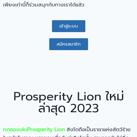
เพียงเท่านี้ก็ร่วมสนุกกับทางเราได้แล้ว
เข้าสู่ระบบ
สมัครสมาชิก
Prosperity Lion ใหม่
ล่าสุด 2023
ทดลองเล่นProsperity Lion
สิงโตถือเป็นราชาแห่งสัตว์ร้าย