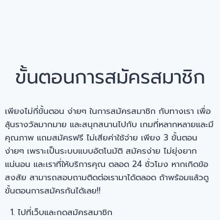
ขั้นตอนการสมัครสมาชิก
เพียงไม่กี่ขั้นตอน ง่ายๆ ในการสมัครสมาชิก กับทางเรา เพื่อ
ลุ้นรางวัลมากมาย และสนุกสนานไปกับ เกมที่หลากหลายและมี
คุณภาพ แถมสมัครฟรี ไม่เสียค่าใช้จ่าย เพียง 3 ขั้นตอน
ง่ายๆ เพราะเป็นระบบแบบอัตโนมัติ สมัครง่าย ไม่ยุ่งยาก
แน่นอน และเราที่ให้บริการคุณ ตลอด 24 ชั่วโมง หากเกิดข้อ
สงสัย สามารถสอบถามติดต่อเรามาได้ตลอด ถ้าพร้อมแล้วดู
ขั้นตอนการสมัครกันได้เลย!!
ไปที่เว็บและกดสมัครสมาชิก