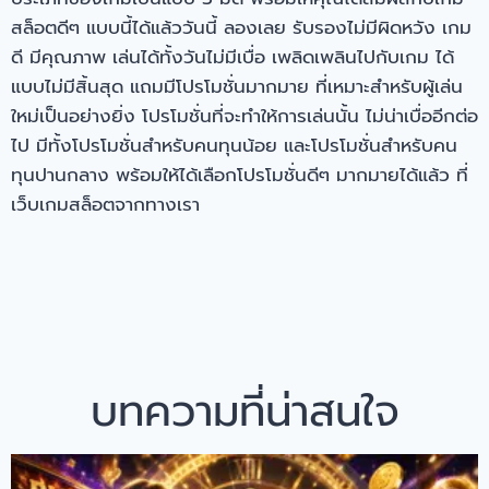
สล็อตดีๆ แบบนี้ได้แล้ววันนี้ ลองเลย รับรองไม่มีผิดหวัง เกม
ดี มีคุณภาพ เล่นได้ทั้งวันไม่มีเบื่อ เพลิดเพลินไปกับเกม ได้
แบบไม่มีสิ้นสุด แถมมีโปรโมชั่นมากมาย ที่เหมาะสำหรับผู้เล่น
ใหม่เป็นอย่างยิ่ง โปรโมชั่นที่จะทำให้การเล่นนั้น ไม่น่าเบื่ออีกต่อ
ไป มีทั้งโปรโมชั่นสำหรับคนทุนน้อย และโปรโมชั่นสำหรับคน
ทุนปานกลาง พร้อมให้ได้เลือกโปรโมชั่นดีๆ มากมายได้แล้ว ที่
เว็บเกมสล็อตจากทางเรา
บทความที่น่าสนใจ