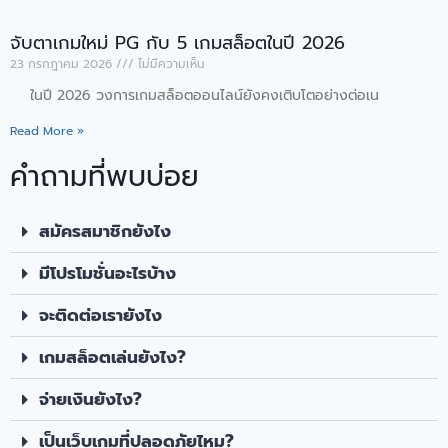
จับตาเกมใหม่ PG กับ 5 เกมสล็อตในปี 2026
23 กรกฎาคม 2026
ไม่มีความเห็น
ในปี 2026 วงการเกมสล็อตออนไลน์ยังคงเติบโตอย่างต่อเน
Read More »
คำถามที่พบบ่อย
สมัครสมาชิกยังไง
มีโปรโมชั่นอะไรบ้าง
จะติดต่อเรายังไง
เกมสล็อตเล่นยังไง?
จ่ายเงินยังไง?
เป็นเว็บเกมที่ปลอดภัยไหม?