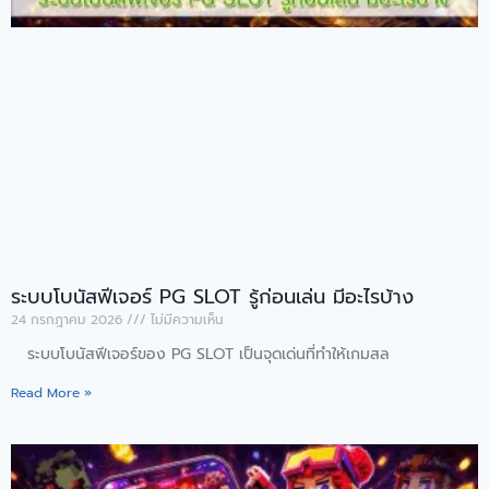
ระบบโบนัสฟีเจอร์ PG SLOT รู้ก่อนเล่น มีอะไรบ้าง
24 กรกฎาคม 2026
ไม่มีความเห็น
ระบบโบนัสฟีเจอร์ของ PG SLOT เป็นจุดเด่นที่ทำให้เกมสล
Read More »