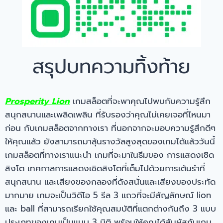
สรุปบทความทิ้งท้าย
Prosperity Lion
เกมสล็อตที่จะพาคุณไปพบกับความรู้สึก
สนุกสนานและเพลิดเพลิน ที่รับรองว่าคุณไม่เคยเจอที่ไหนมา
ก่อน กับเกมสล็อตจากทางเรา ที่นอกจากจะมอบความรู้สึกดีๆ
ให้คุณแล้ว ยังสามารถมาลุ้นรางวัลสูงสุดของเกมได้แล้ววันนี้
เกมสล็อตที่ทางเราแนะนำ เกมที่จะมาในธีมของ การแสดงเชิด
สิงโต เทศกาลการแสดงเชิดสิงโตที่เต็มไปด้วยการเต้นรำที่
สนุกสนาน และเสียงของกลองที่ดังสนั่นและเสียงของประทัด
มากมาย เกมจะเป็นวิดีโอ 5 รีล 3 แถวที่จะมีสัญลักษณ์ lion
และ ball ที่สามารถเรียกใช้คุณสมบัติที่แตกต่างกันถึง 3 แบบ
ประเภทของเกมเป็นแบบ 3 มิติ พร้อมให้คุณได้สัมผัสกับเกม