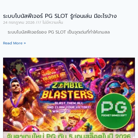
ระบบโบนัสฟีเจอร์ PG SLOT รู้ก่อนเล่น มีอะไรบ้าง
24 กรกฎาคม 2026
ไม่มีความเห็น
ระบบโบนัสฟีเจอร์ของ PG SLOT เป็นจุดเด่นที่ทำให้เกมสล
Read More »