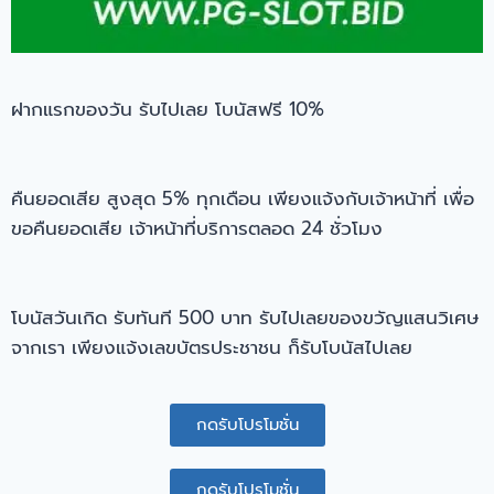
ฝากแรกของวัน รับไปเลย โบนัสฟรี 10%
คืนยอดเสีย สูงสุด 5% ทุกเดือน เพียงแจ้งกับเจ้าหน้าที่ เพื่อ
ขอคืนยอดเสีย เจ้าหน้าที่บริการตลอด 24 ชั่วโมง
โบนัสวันเกิด รับทันที 500 บาท รับไปเลยของขวัญแสนวิเศษ
จากเรา เพียงแจ้งเลขบัตรประชาชน ก็รับโบนัสไปเลย
กดรับโปรโมชั่น
กดรับโปรโมชั่น