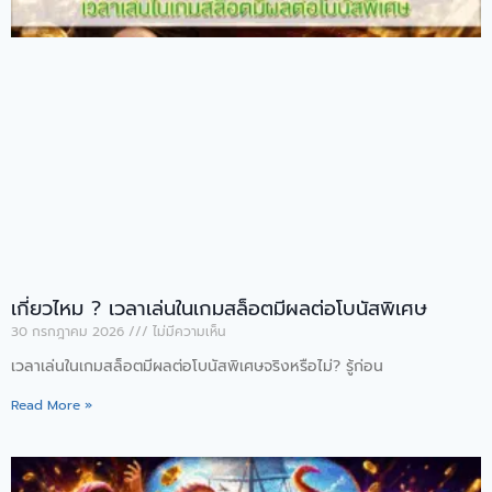
เกี่ยวไหม ? เวลาเล่นในเกมสล็อตมีผลต่อโบนัสพิเศษ
30 กรกฎาคม 2026
ไม่มีความเห็น
เวลาเล่นในเกมสล็อตมีผลต่อโบนัสพิเศษจริงหรือไม่? รู้ก่อน
Read More »