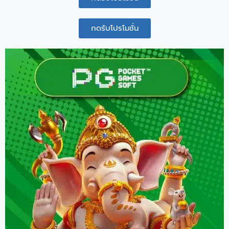
กดรับโปรโมชั่น