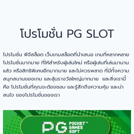
โปรโมชั่น PG SLOT
โปรโมชั่น พีจีสล็อต เว็บเกมสล็อตที่นำเสนอ เกมที่หลากหลาย
โปรโมชั่นมากมาย ที่ให้สำหรับผู้เล่นใหม่ หรือผู้เล่นที่เล่นมานาน
แล้ว หรือสิทธิพิเศษอีกมากมาย และไม่ควรพลาด ที่มีทั้งความ
สนุกสนานของเกม และลุ้นรางวัลใหญ่มากมาย และสิ่งเรานี้
คือ โปรโมชั่นที่คุณจะต้องชอบ และรู้สึกถึงความคุ้ม และน่า
สนใจ ของโปรโมชั่นของเรา