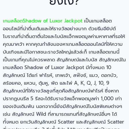
ยังไง?
เกมสล็อตShadow of Luxor Jackpot
เป็นเกมสล็อต
ออนไลน์ที่น่าตื่นเต้นและให้รางวัลอย่างมาก ด้วยธีมอียิปต์
โบราณที่น่าตื่นตาตื่นใจและโบนัสแจ็กพอตมูลค่ามหาศาลที่รอให้
คุณมาคว้า หากคุณกำลังมองหาเกมสล็อตออนไลน์ที่ให้ความ
บันเทิงและมีโอกาสชนะรางวัลใหญ่แล้วล่ะก็ เกมสล็อตเกมนี้
เป็นเกมที่คุณไม่ควรพลาด สัญลักษณ์และโบนัส สัญลักษณ์ใน
เกมสล็อต Shadow of Luxor Jackpot มีทั้งหมด 10
สัญลักษณ์ ได้แก่ ฟาโรห์, เทพเจ้า, สฟิงซ์, แมว, ดอกบัว,
สร้อยคอ, แหวน, ตุ้มหู, พัด และไพ่ A, K, Q, J, 10, 9
สัญลักษณ์ที่ให้รางวัลสูงที่สุดคือสัญลักษณ์ฟาโรห์ ซึ่งหาก
ปรากฏบนรีล 5 รีลจะได้รับรางวัลแจ็กพอตมูลค่า 1,000 เท่า
ของเงินเดิมพัน นอกจากนี้ยังมีสัญลักษณ์โบนัสพิเศษต่างๆ
เช่น สัญลักษณ์ Wild ที่สามารถแทนที่สัญลักษณ์อื่นๆ ได้
ทั้งหมด ยกเว้นสัญลักษณ์ Scatter และสัญลักษณ์ Scatter