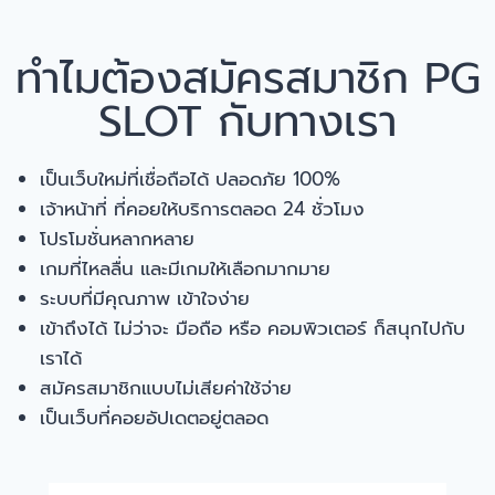
ทำไมต้องสมัครสมาชิก PG
SLOT กับทางเรา
เป็นเว็บใหม่ที่เชื่อถือได้ ปลอดภัย 100%
เจ้าหน้าที่ ที่คอยให้บริการตลอด 24 ชั่วโมง
โปรโมชั่นหลากหลาย
เกมที่ไหลลื่น และมีเกมให้เลือกมากมาย
ระบบที่มีคุณภาพ เข้าใจง่าย
เข้าถึงได้ ไม่ว่าจะ มือถือ หรือ คอมพิวเตอร์ ก็สนุกไปกับ
เราได้
สมัครสมาชิกแบบไม่เสียค่าใช้จ่าย
เป็นเว็บที่คอยอัปเดตอยู่ตลอด