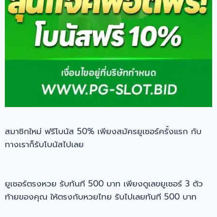
สมาชิกใหม่ ฟรีโบนัส 50% เพียงสมัครยูเซอร์ครั้งแรก กับ
ทางเราก็รับโบนัสไปเลย
ยูเซอร์ตรงหวย รับทันที 500 บาท เพียงดูเลขยูเซอร์ 3 ตัว
ท้ายของคุณ ให้ตรงกับหวยไทย รับไปเลยทันที 500 บาท