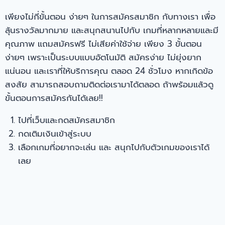
เพียงไม่กี่ขั้นตอน ง่ายๆ ในการสมัครสมาชิก กับทางเรา เพื่อ
ลุ้นรางวัลมากมาย และสนุกสนานไปกับ เกมที่หลากหลายและมี
คุณภาพ แถมสมัครฟรี ไม่เสียค่าใช้จ่าย เพียง 3 ขั้นตอน
ง่ายๆ เพราะเป็นระบบแบบอัตโนมัติ สมัครง่าย ไม่ยุ่งยาก
แน่นอน และเราที่ให้บริการคุณ ตลอด 24 ชั่วโมง หากเกิดข้อ
สงสัย สามารถสอบถามติดต่อเรามาได้ตลอด ถ้าพร้อมแล้วดู
ขั้นตอนการสมัครกันได้เลย!!
ไปที่เว็บและกดสมัครสมาชิก
กดเติมเงินเข้าสู่ระบบ
เลือกเกมที่อยากจะเล่น และ สนุกไปกับตัวเกมของเราได้
เลย