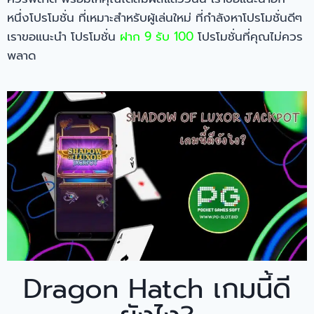
หนึ่งโปรโมชั่น ที่เหมาะสำหรับผู้เล่นใหม่ ที่กำลังหาโปรโมชั่นดีๆ
เราขอแนะนำ โปรโมชั่น
ฝาก 9 รับ 100
โปรโมชั่นที่คุณไม่ควร
พลาด
Dragon Hatch เกมนี้ดี