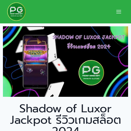
Shadow of Luxor
Jackpot รีวิวเกมสล็อต