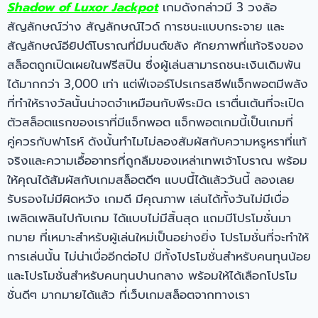
Shadow of Luxor Jackpot
เกมดังกล่าวมี 3 วงล้อ
สัญลักษณ์ว่าง สัญลักษณ์ไวด์ การชนะแบบกระจาย และ
สัญลักษณ์อียิปต์โบราณที่มีมนต์ขลัง ศักยภาพที่แท้จริงของ
สล็อตถูกเปิดเผยในฟรีสปิน ซึ่งผู้เล่นสามารถชนะเงินเดิมพัน
ได้มากกว่า 3,000 เท่า แต่ฟีเจอร์โปรเกรสซีฟแจ็กพอตมีพลัง
ที่ทำให้รางวัลนั้นน่าจดจำเหมือนกับพีระมิด เราตื่นเต้นที่จะเปิด
ตัวสล็อตแรกของเราที่มีแจ็กพอต แจ็กพอตเกมนี้เป็นเกมที่
คู่ควรกับฟาโรห์ ดังนั้นทำไมไม่ลองสัมผัสกับความหรูหราที่แท้
จริงและความเอื้ออาทรที่ถูกลืมของเหล่าเทพเจ้าโบราณ พร้อม
ให้คุณได้สัมผัสกับเกมสล็อตดีๆ แบบนี้ได้แล้ววันนี้ ลองเลย
รับรองไม่มีผิดหวัง เกมดี มีคุณภาพ เล่นได้ทั้งวันไม่มีเบื่อ
เพลิดเพลินไปกับเกม ได้แบบไม่มีสิ้นสุด แถมมีโปรโมชั่นมา
กมาย ที่เหมาะสำหรับผู้เล่นใหม่เป็นอย่างยิ่ง โปรโมชั่นที่จะทำให้
การเล่นนั้น ไม่น่าเบื่ออีกต่อไป มีทั้งโปรโมชั่นสำหรับคนทุนน้อย
และโปรโมชั่นสำหรับคนทุนปานกลาง พร้อมให้ได้เลือกโปรโม
ชั่นดีๆ มากมายได้แล้ว ที่เว็บเกมสล็อตจากทางเรา