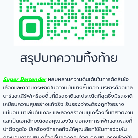
สรุปบทความทิ้งท้าย
Super Bartender
ผสมผสานความตื่นเต้นในการตัดสินใจ
เลือกและความกระหายในความบันเทิงชั้นยอด บริหารค็อกเทล
บาร์และเสิร์ฟเครื่องดื่มที่มีรสชาติและประณีตที่สุดซึ่งมีรสชาติ
เหมือนความสุขอย่างแท้จริง รับรองว่าจะต้องถูกใจอย่าง
แน่นอน มาเล่นกันเถอะ และลองสร้างเมนูเครื่องดื่มที่สวยงาม
และเป็นเอกลักษณ์ของคุณเองใน นอกจากกราฟิกและเพลงที่
น่าดึงดูดใจ มีเครื่องจักรกลที่จะให้คุณเลือกใช้ในการช่วยใน
กระบวนการผสมเครื่องดื่มของคุณด้วย คุณสามารถเลือกใช้