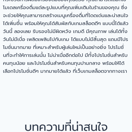
โมเดลเครื่องดื่มแต่ละรูปแบบที่คุณเพิ่มเติมในร้านของคุณ ซึ่ง
จะช่วยให้คุณสามารถสร้างเมนูเครื่องดื่มที่โดดเด่นและน่าสนใจ
ได้เพิ่มขึ้น พร้อมให้คุณได้สัมผัสกับเกมสล็อตดีๆ แบบนี้ได้แล้ว
วันนี้ ลองเลย รับรองไม่มีผิดหวัง เกมดี มีคุณภาพ เล่นได้ทั้ง
วันไม่มีเบื่อ เพลิดเพลินไปกับเกม ได้แบบไม่มีสิ้นสุด แถมมีโปร
โมชั่นมากมาย ที่เหมาะสำหรับผู้เล่นใหม่เป็นอย่างยิ่ง โปรโมชั่
นที่จะทำให้การเล่นนั้น ไม่น่าเบื่ออีกต่อไป มีทั้งโปรโมชั่นสำหรับ
คนทุนน้อย และโปรโมชั่นสำหรับคนทุนปานกลาง พร้อมให้ได้
เลือกโปรโมชั่นดีๆ มากมายได้แล้ว ที่เว็บเกมสล็อตจากทางเรา
บทความที่น่าสนใจ