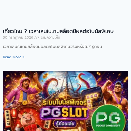
เกี่ยวไหม ? เวลาเล่นในเกมสล็อตมีผลต่อโบนัสพิเศษ
30 กรกฎาคม 2026
ไม่มีความเห็น
เวลาเล่นในเกมสล็อตมีผลต่อโบนัสพิเศษจริงหรือไม่? รู้ก่อน
Read More »