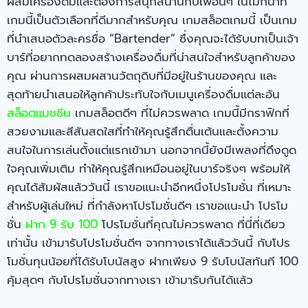
ผสมเครื่องดื่มและต้องการสนุกสนานกับเพื่อนๆ ในไม่กี่นาที
เกมนี้เป็นตัวเลือกที่ดีมากสำหรับคุณ เกมสล็อตเกมนี้ เป็นเกม
ที่นำเสนอตัวละครชื่อ “Bartender” ซึ่งคุณจะได้รับบทเป็นเจ้า
บาร์ที่อยากทดลองสร้างเครื่องดื่มที่น่าสนใจสำหรับลูกค้าของ
คุณ ผ่านการผสมผสานวัตถุดิบที่มีอยู่ในร้านของคุณ และ
สุดท้ายนำเสนอให้ลูกค้าประทับใจกับเมนูเครื่องดื่มแต่ละอัน
สล็อตแมชชีน
เกมสล็อตดีๆ ที่ไม่ควรพลาด เกมนี้มีกราฟิกที่
สวยงามและสีสันสดใสที่ทำให้คุณรู้สึกตื่นเต้นและตั้งความ
สนใจในการเล่นตั้งแต่แรกเข้ามา นอกจากนี้ยังมีเพลงที่ดึงดูด
ใจคุณเพิ่มเติม ทำให้คุณรู้สึกเหมือนอยู่ในบาร์จริงๆ พร้อมให้
คุณได้สัมผัสแล้ววันนี้ เราขอแนะนำอีกหนึ่งโปรโมชั่น ที่เหมาะ
สำหรับผู้เล่นใหม่ ที่กำลังหาโปรโมชั่นดีๆ เราขอแนะนำ โปรโม
ชั่น
ฝาก 9 รับ 100
โปรโมชั่นที่คุณไม่ควรพลาด ที่นี่ที่เดียว
เท่านั้น เข้ามารับโปรโมชั่นดีๆ จากทางเราได้แล้ววันนี้ กับโปร
โมชั่นทุนน้อยที่ได้รับโบนัสสูง ฝากเพียง 9 รับโบนัสทันที 100
คุ้มสุดๆ กับโปรโมชั่นจากทางเรา เข้ามารับกันได้แล้ว