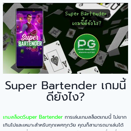
Super Bartender เกมนี้
ดียังไง?
เกมสล็อตSuper Bartender
การเล่นเกมสล็อตเกมนี้ ไม่ยาก
เกินไปและเหมาะสำหรับทุกเพศทุกวัย คุณก็สามารถมาเล่นได้