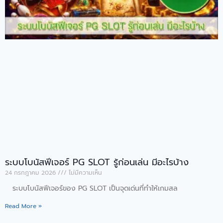
ระบบโบนัสฟีเจอร์ PG SLOT รู้ก่อนเล่น มีอะไรบ้าง
24 กรกฎาคม 2026
ไม่มีความเห็น
ระบบโบนัสฟีเจอร์ของ PG SLOT เป็นจุดเด่นที่ทำให้เกมสล
Read More »