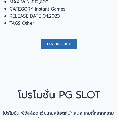
MAX WIN €12,800
CATEGORY Instant Games
RELEASE DATE 04.2023
TAGS Other
ทดลองเล่นเกม
โปรโมชั่น PG SLOT
โปรโมชั่น พีจีสล็อต เว็บเกมสล็อตที่นำเสนอ เกมที่หลากหลาย