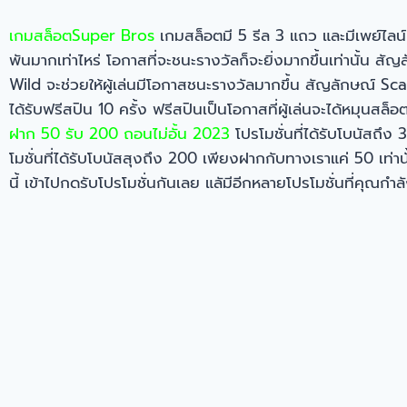
เกมสล็อตSuper Bros
เกมสล็อตมี 5 รีล 3 แถว และมีเพย์ไลน์ทั
พันมากเท่าไหร่ โอกาสที่จะชนะรางวัลก็จะยิ่งมากขึ้นเท่านั้น
Wild จะช่วยให้ผู้เล่นมีโอกาสชนะรางวัลมากขึ้น สัญลักษณ์ Sca
ได้รับฟรีสปิน 10 ครั้ง ฟรีสปินเป็นโอกาสที่ผู้เล่นจะได้หมุนส
ฝาก 50 รับ 200 ถอนไม่อั้น 2023
โปรโมชั่นที่ได้รับโบนัสถึง 
โมชั่นที่ได้รับโบนัสสุงถึง 200 เพียงฝากกับทางเราแค่ 50 เท่านั้
นี้ เข้าไปกดรับโปรโมชั่นกันเลย แลัมีอีกหลายโปรโมชั่นที่คุณก