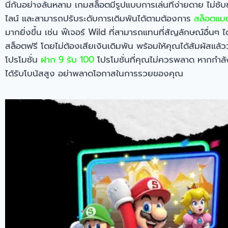
นี้กันอย่างล้นหลาม เกมสล็อตมีรูปแบบการเล่นที่ง่ายดาย ไม่ซับซ
ไลน์ และสามารถปรับระดับการเดิมพันได้ตามต้องการ
สล็อตแม
มากยิ่งขึ้น เช่น ฟีเจอร์ Wild ที่สามารถแทนที่สัญลักษณ์อื่นๆ 
สล็อตฟรี โดยไม่ต้องเสียเงินเดิมพัน พร้อมให้คุณได้สัมผัสแล้ววั
โปรโมชั่น
ฝาก 9 รับ 100
โปรโมชั่นที่คุณไม่ควรพลาด หากกำลัง
ได้รับโบนัสสูง อย่าพลาดโอกาสในการรวยของคุณ