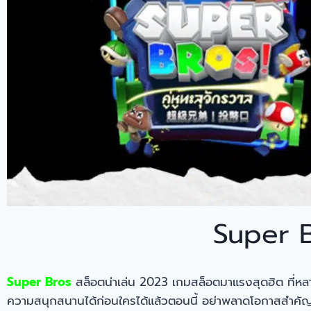
Super B
Super Bros
สล็อตน่าเล่น 2023 เกมสล็อตมาแรงสุดฮิต ที่หล
ความสนุกสนานได้ก่อนใครได้แล้วตอนนี้ อย่าพลาดโอกาสสำคัญ