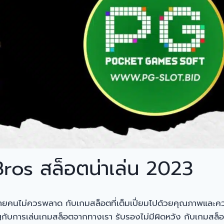
ros สล็อตน่าเล่น 2023
ายคนไม่ควรพลาด กับเกมสล็อตที่เต็มเปี่ยมไปด้วยคุณภาพและคว
กับการเล่นเกมสล็อตจากทางเรา รับรองไม่มีผิดหวัง กับเกมสล