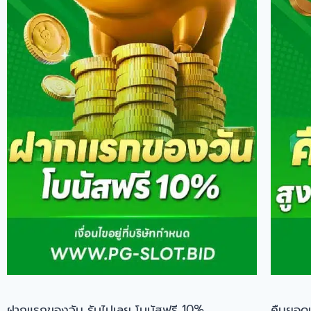
ฝากแรกของวัน รับไปเลย โบนัสฟรี 10%
คืนยอดเ