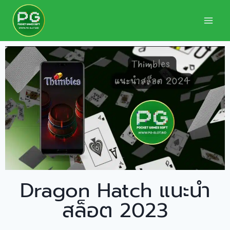
Dragon Hatch แนะนำ
สล็อต 2023