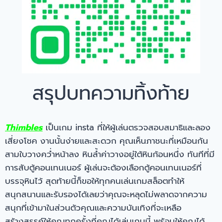
สรุปบทความทิ้งท้าย
Thimbles
เป็นเกม insta ที่ให้ผู้เล่นตรวจสอบสมาธิและลอง
เสี่ยงโชค งานนั้นง่ายและสะดวก คุณเห็นภาชนะที่เหมือนกัน
สามใบวางคว่ำหน้าลง หินล้ำค่าวางอยู่ใต้หินก้อนหนึ่ง ทันทีที่มี
การสับตู้คอนเทนเนอร์ ผู้เล่นจะต้องเลือกตู้คอนเทนเนอร์ที่
บรรจุหินไว้ สุดท้ายนี้ก็ขอให้ทุกคนเล่นเกมสล็อตทำให้
สนุกสนานและรับรองได้เลยว่าคุณจะหลุดไม่พลาดจากความ
สนุกที่เข้ามาในส่วนตัวคุณและความบันเทิงที่จะเหลือ
สร้างสรรค์ให้คุณทุกครั้งที่คุณได้เล่นเกมนี้ พร้อมให้คุณได้