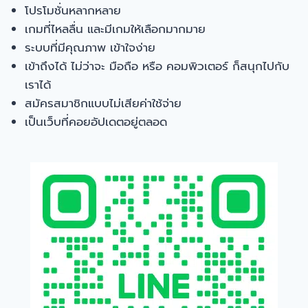
โปรโมชั่นหลากหลาย
เกมที่ไหลลื่น และมีเกมให้เลือกมากมาย
ระบบที่มีคุณภาพ เข้าใจง่าย
เข้าถึงได้ ไม่ว่าจะ มือถือ หรือ คอมพิวเตอร์ ก็สนุกไปกับ
เราได้
สมัครสมาชิกแบบไม่เสียค่าใช้จ่าย
เป็นเว็บที่คอยอัปเดตอยู่ตลอด