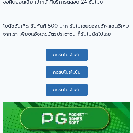
ขอคืนยอดเสีย เจ้าหน้าที่บริการตลอด 24 ชั่วโมง
โบนัสวันเกิด รับทันที 500 บาท รับไปเลยของขวัญแสนวิเศษ
จากเรา เพียงแจ้งเลขบัตรประชาชน ก็รับโบนัสไปเลย
กดรับโปรโมชั่น
กดรับโปรโมชั่น
กดรับโปรโมชั่น