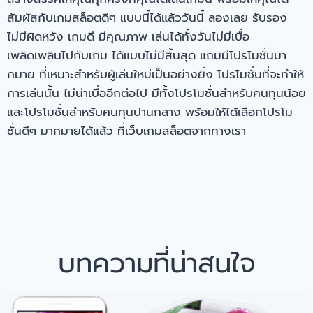
สัมผัสกับเกมสล็อตดีๆ แบบนี้ได้แล้ววันนี้ ลองเลย รับรอง
ไม่มีผิดหวัง เกมดี มีคุณภาพ เล่นได้ทั้งวันไม่มีเบื่อ
เพลิดเพลินไปกับเกม ได้แบบไม่มีสิ้นสุด แถมมีโปรโมชั่นมา
กมาย ที่เหมาะสำหรับผู้เล่นใหม่เป็นอย่างยิ่ง โปรโมชั่นที่จะทำให้
การเล่นนั้น ไม่น่าเบื่ออีกต่อไป มีทั้งโปรโมชั่นสำหรับคนทุนน้อย
และโปรโมชั่นสำหรับคนทุนปานกลาง พร้อมให้ได้เลือกโปรโม
ชั่นดีๆ มากมายได้แล้ว ที่เว็บเกมสล็อตจากทางเรา
บทความที่น่าสนใจ