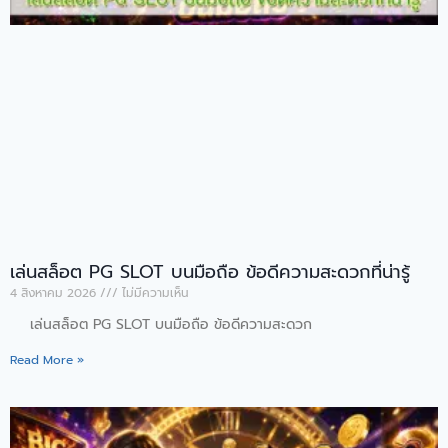
เล่นสล็อต PG SLOT บนมือถือ ข้อดีความสะดวกที่น่ารู้
4 สิงหาคม 2026
ไม่มีความเห็น
เล่นสล็อต PG SLOT บนมือถือ ข้อดีความสะดวก
Read More »