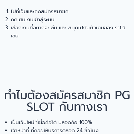
ไปที่เว็บและกดสมัครสมาชิก
กดเติมเงินเข้าสู่ระบบ
เลือกเกมที่อยากจะเล่น และ สนุกไปกับตัวเกมของเราได้
เลย
ทำไมต้องสมัครสมาชิก PG
SLOT กับทางเรา
เป็นเว็บใหม่ที่เชื่อถือได้ ปลอดภัย 100%
เจ้าหน้าที่ ที่คอยให้บริการตลอด 24 ชั่วโมง