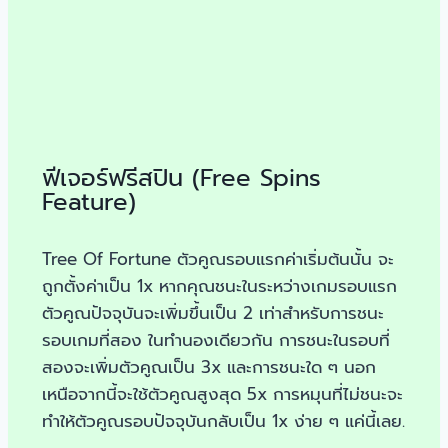
ฟีเจอร์ฟรีสปิน (Free Spins
Feature)
Tree Of Fortune ตัวคูณรอบแรกค่าเริ่มต้นนั้น จะ
ถูกตั้งค่าเป็น 1x หากคุณชนะในระหว่างเกมรอบแรก
ตัวคูณปัจจุบันจะเพิ่มขึ้นเป็น 2 เท่าสำหรับการชนะ
รอบเกมที่สอง ในทำนองเดียวกัน การชนะในรอบที่
สองจะเพิ่มตัวคูณเป็น 3x และการชนะใด ๆ นอก
เหนือจากนี้จะใช้ตัวคูณสูงสุด 5x การหมุนที่ไม่ชนะจะ
ทำให้ตัวคูณรอบปัจจุบันกลับเป็น 1x ง่าย ๆ แค่นี้เลย.