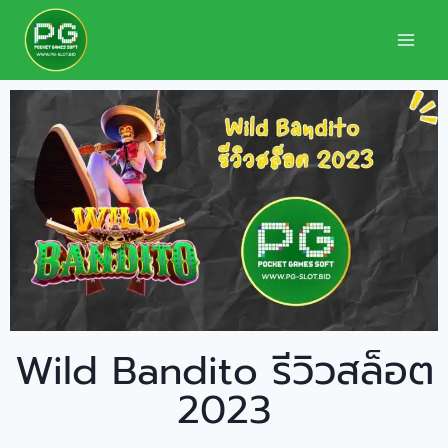
Wild Bandito รีวิวสล็อต
2023