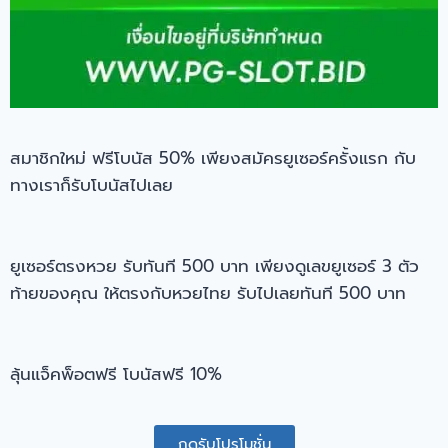
สมาชิกใหม่ ฟรีโบนัส 50% เพียงสมัครยูเซอร์ครั้งแรก กับ
ทางเราก็รับโบนัสไปเลย
ยูเซอร์ตรงหวย รับทันที 500 บาท เพียงดูเลขยูเซอร์ 3 ตัว
ท้ายของคุณ ให้ตรงกับหวยไทย รับไปเลยทันที 500 บาท
ลุ้นแจ็คพ็อตฟรี โบนัสฟรี 10%
กดรับโปรโมชั่น