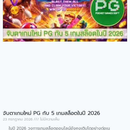
จับตาเกมใหม่ PG กับ 5 เกมสล็อตในปี 2026
23 กรกฎาคม 2026
ไม่มีความเห็น
ในปี 2026 วงการเกมสล็อตออนไลน์ยังคงเติบโตอย่างต่อเน