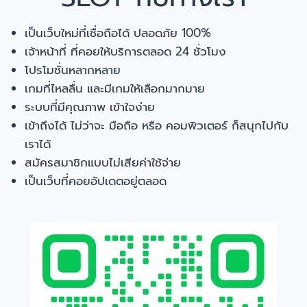
เป็นเว็บใหม่ที่เชื่อถือได้ ปลอดภัย 100%
เจ้าหน้าที่ ที่คอยให้บริการตลอด 24 ชั่วโมง
โปรโมชั่นหลากหลาย
เกมที่ไหลลื่น และมีเกมให้เลือกมากมาย
ระบบที่มีคุณภาพ เข้าใจง่าย
เข้าถึงได้ ไม่ว่าจะ มือถือ หรือ คอมพิวเตอร์ ก็สนุกไปกับ
เราได้
สมัครสมาชิกแบบไม่เสียค่าใช้จ่าย
เป็นเว็บที่คอยอัปเดตอยู่ตลอด