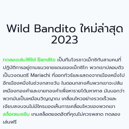
Wild Bandito ใหม่ล่าสุด
2023
ทดลองเล่นWild Bandito
เป็นทีมโจรชาวเม็กซิกันสามคนที่
ปฏิบัติการอยู่ตามแนวชายแดนของเม็กซิโก พวกเขาปลอมตัว
เป็นวงดนตรี Mariachi ที่ออกทัวร์และแสดงจากเมืองหนึ่งไป
อีกเมืองหนึ่งในช่วงกลางวัน ในตอนกลางคืนพวกเขาจะปล้น
เหมืองทองคำและขายทองคำเพื่อหารายได้มหาศาล มันบอกว่า
พวกมันเป็นเหมือนวิญญาณ เคลื่อนไหวอย่างรวดเร็วและ
เงียบสงบจนไม่มีใครมองเห็นการเคลื่อนไหวของพวกเขา
สล็อตแมชชีน
เกมสล็อตยอดฮิตที่คุณไม่ควรพลาด ทดลอง
เล่นฟรี