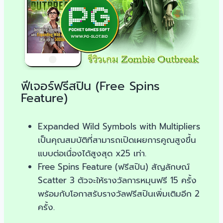
ฟีเจอร์ฟรีสปิน (Free Spins
Feature)
Expanded Wild Symbols with Multipliers
เป็นคุณสมบัติที่สามารถเปิดเผยการคูณสูงขึ้น
แบบต่อเนื่องได้สูงสุด x25 เท่า.
Free Spins Feature (ฟรีสปิน) สัญลักษณ์
Scatter 3 ตัวจะให้รางวัลการหมุนฟรี 15 ครั้ง
พร้อมกับโอกาสรับรางวัลฟรีสปินเพิ่มเติมอีก 2
ครั้ง.