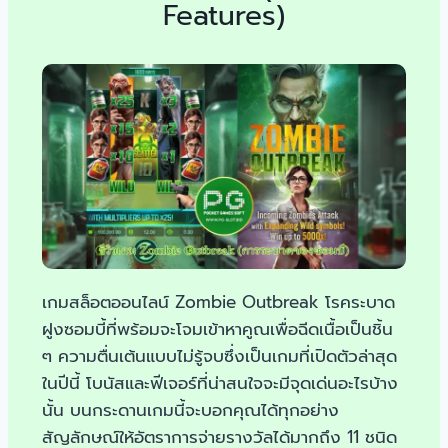
Features)
เกมสล็อตออนไลน์ Zombie Outbreak โรคระบาด
ฝูงซอมบี้ที่พร้อมจะโจมเข้าหาคูณเพื่อฉีดเนื้อเป็นชิ้น
ๆ ความตื่นเต้นแบบไม่รู้จบซึ่งเป็นเกมที่เปิดตัวล่าสุด
ในปีนี้ โบนัสและฟีเจอร์ที่น่าสนใจจะมีจุดเด่นอะไรบ้าง
นั้น บนกระดานเกมนี้จะบอกคุณได้ทุกอย่าง
สัญลักษณ์ให้อัตราการจ่ายรางวัลได้มากถึง 11 ชนิด