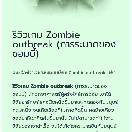
รีวิวเกม Zombie
outbreak (การระบาดของ
ซอมบี้)
แนะนำช่วงเวลาเล่นเกมสล็อต Zombie outbreak : เช้า
รีวิวเกม Zombie outbreak
(การระบาดของ
ซอมบี้) นักวิทยาศาสตร์ผู้ครั่งใคล้การวิจัย เขาได้
วิจัยยารักษาโรคชนิดหนึ่งขึ้นมาและทดลองกับมนุษย์
กลุ่มหนึ่ง จนเกิดเรื่องที่ไม่คาดคิดขึ้น ผลข้างเคียง
ของยาที่เขาคิดค้นขึ้นมานั้นมันไม่สามารถทำให้งาน
วิจัยของเจาสำเร็จ จนได้เกิดโรคระบาดขึ้นกับมนุษย์