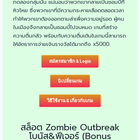
ทดลองกลุ่มนั้น แน่นอนว่าพวกเขากลายเป็นซอมบี้ที่
หิวโหย ซึ่งพวกเขาที่มีความกระหายเลือดตลอดเวลา
ทำให้พวกเขาต้องออกตามล่าเพื่อความอยู่รอด ผู้คน
ในเมืองจึงกลายเป็นซอมบี้ไปจนหมด เกมที่สร้าง
ความตื่นกลัว พร้อมกับความตื่นเต้นในเกมนี้สามารถ
ให้อัตราการจ่ายเงินรางวัลได้มากถึง x5000.
สมัครสมาชิก & Login
🔃เปลี่ยนเกม
วิธีใช้งาน & เกี่ยวกับเกม
สล็อต Zombie Outbreak
โบนัส&ฟีเจอร์ (Bonus