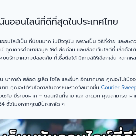
ันออนไลน์ที่ดีที่สุดในประเทศไทย
ออนไลน์เป็น ที่นิยมมาก ในปัจจุบัน เพราะเป็น วิธีที่ง่าย และสะด
ณควรศึกษาข้อมูล ให้ดีเสียก่อน และเลือกเว็บไซต์ที่ เชื่อถือได้
บบรักษาความปลอดภัย ที่เชื่อถือได้ มีเกมส์ให้เลือกเล่น หลากห
น บาคาร่า สล็อต รูเล็ต ไฮโล และอื่นๆ อีกมากมาย คุณจะไม่เบื่ออ
 บาท คุณจะได้รับโอกาสในการชนะรางวัลมากขึ้น
Courier Swee
ลอดภัย
มีระบบฝาก – ถอนเงินที่ง่าย และ สะดวก คุณสามารถ ฝา
 24 ชั่วโมงหากคุณมีปัญหาใด ๆ