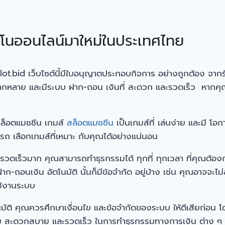
ิโนออนไลน์มาใหม่ในประเทศไทย
ot.bid เว็บไซต์นี้มีใบอนุญาตประกอบกิจการ อย่างถูกต้อง จากร
น หลากหลาย และมีระบบ ฝาก-ถอน เงินที่ สะดวก และรวดเร็ว หากค
ล็อตแมชชีน เกมส์
สล็อตแมชชีน
เป็นเกมส์ที่ เล่นง่าย และมี โอ
ถ เลือกเกมส์ที่เหมาะ กับคุณได้อย่างแน่นอน
วดเร็วมาก คุณสามารถทำธุรกรรมได้ ทุกที่ ทุกเวลา ที่คุณต้องก
-ถอนเงิน อัตโนมัติ นั้นก็มีข้อจำกัด อยู่บ้าง เช่น คุณอาจจะไ
ใช้งานระบบ
นมัติ คุณควรศึกษาเงื่อนไข และข้อจำกัดของระบบ ให้ดีเสียก่อ
ารความ สะดวกสบาย และรวดเร็ว ในการทำธุรกรรมทางการเงิน ต่าง ๆ