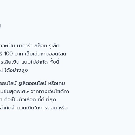
ย
จะเป็น บาคาร่า สล็อต รูเล็ต
รี 100 บาท เว็บเล่นเกมออนไลน์
รเสียเงิน แบบไม่จำกัด ทั้งนี้
่ ได้อย่างสูง
ออนไลน์ รูเล็ตออนไลน์ หรือเกม
รโมชั่นสุดพิเศษ จากทางเว็บไซต์คา
ือเป็นตัวเลือก ที่ดี ที่สุด
อน จำกัดจำนวนเงินในการถอน หรือ