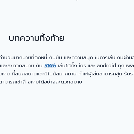
บทความทิ้งท้าย
ำนวนมากมายที่ติดหนี้ กับมัน และความสนุก ในการเล่นเกมผ่านอิน
ย และสะดวกสบาย กับ
38th
เล่นได้ทั้ง ios และ android ทุกแ
เกม ที่สนุกสนานและมีโบนัสมากมาย ทำให้ผู้เล่นสามารถลุ้น รับ
่นสามารถเข้าถึ งเกมได้อย่างสะดวกสบาย