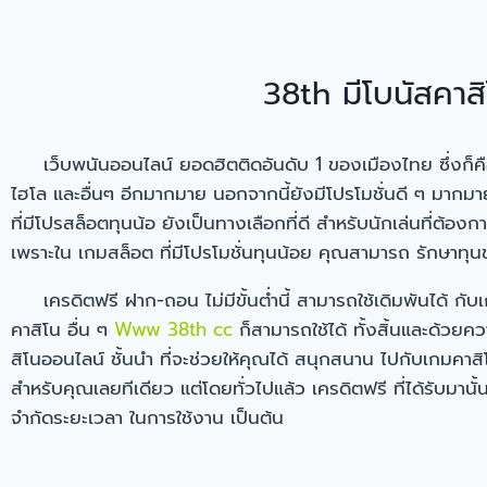
38th มีโบนัสคาสิ
เว็บพนันออนไลน์ ยอดฮิตติดอันดับ 1 ของเมืองไทย ซึ่งก็คือเว็บ
ไฮโล และอื่นๆ อีกมากมาย นอกจากนี้ยังมีโปรโมชั่นดี ๆ มากมา
ที่มีโปรสล็อตทุนน้อ ยังเป็นทางเลือกที่ดี สำหรับนักเล่นที่ต้องก
เพราะใน เกมสล็อต ที่มีโปรโมชั่นทุนน้อย คุณสามารถ รักษาทุน
เครดิตฟรี ฝาก-ถอน ไม่มีขั้นต่ำนี้ สามารถใช้เดิมพันได้ กับ
คาสิโน อื่น ๆ
Www 38th cc
ก็สามารถใช้ได้ ทั้งสิ้นและด้วย
สิโนออนไลน์ ชั้นนำ ที่จะช่วยให้คุณได้ สนุกสนาน ไปกับเกมคาสิโนอ
สำหรับคุณเลยทีเดียว แต่โดยทั่วไปแล้ว เครดิตฟรี ที่ได้รับมา
จำกัดระยะเวลา ในการใช้งาน เป็นต้น