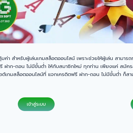
ี่คุ้มค่า สำหรับผู้เล่นเกมสล็อตออนไลน์ เพราะช่วยให้ผู้เล่น สาม
 ฝาก-ถอน ไม่มีขั้นต่ำ ให้กับสมาชิกใหม่ ทุกท่าน เพียงแค่ สมัคร
ซต์เกมสล็อตออนไลน์ที่ แจกเครดิตฟรี ฝาก-ถอน ไม่มีขั้นต่ำ ก็ส
เข้าสู่ระบบ