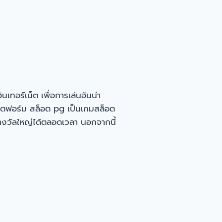
เทอร์เน็ต เพื่อการเล่นอันน่า
พลตฟอร์ม
สล็อต pg เป็นเกมสล็อต
รางวัลใหญ่ได้ตลอดเวลา นอกจากนี้