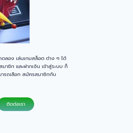
ารถทดลอง เล่นเกมสล็อต ต่าง ๆ ได้
สมาชิก และฝากเงิน เข้าสู่ระบบ ก็
ามารถเลือก สมัครสมาชิกกับ
ติดต่อเรา