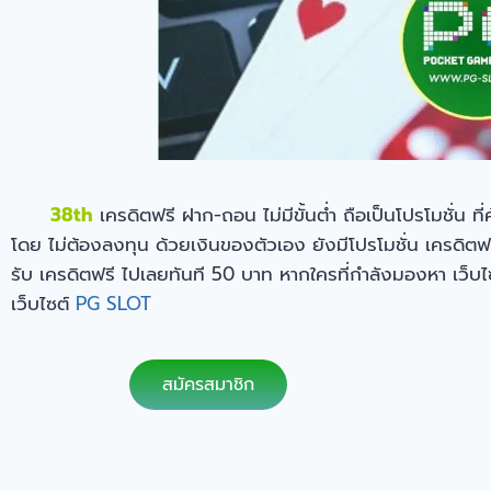
38th
เครดิตฟรี ฝาก-ถอน ไม่มีขั้นต่ำ ถือเป็นโปรโมชั่น ท
โดย ไม่ต้องลงทุน ด้วยเงินของตัวเอง ยังมีโปรโมชั่น เครดิตฟรี
รับ เครดิตฟรี ไปเลยทันที 50 บาท หากใครที่กำลังมองหา เว็บไ
เว็บไซต์
PG SLOT
สมัครสมาชิก