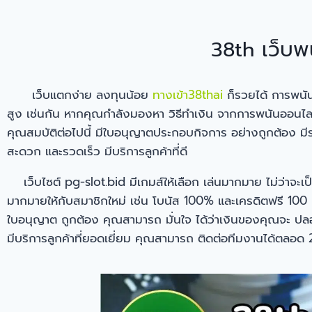
38th เว็บพน
เว็บแตกง่าย ลงทุนน้อย
ทางเข้า38thai
ก็รวยได้ การพนัน
สูง เช่นกัน หากคุณกำลังมองหา วิธีทำเงิน จากการพนันออนไลน์ คุ
คุณสมบัติต่อไปนี้ มีใบอนุญาตประกอบกิจการ อย่างถูกต้อง มีระ
สะดวก และรวดเร็ว มีบริการลูกค้าที่ดี
เว็บไซต์ pg-slot.bid มีเกมส์ให้เลือก เล่นมากมาย ไม่ว่าจะเป็
มากมายให้กับสมาชิกใหม่ เช่น โบนัส 100% และเครดิตฟรี 100
ใบอนุญาต ถูกต้อง คุณสามารถ มั่นใจ ได้ว่าเงินของคุณจะ ป
มีบริการลูกค้าที่ยอดเยี่ยม คุณสามารถ ติดต่อทีมงานได้ตลอด