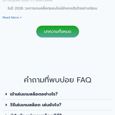
23 กรกฎาคม 2026
ไม่มีความเห็น
ในปี 2026 วงการเกมสล็อตออนไลน์ยังคงเติบโตอย่างต่อเน
Read More »
บทความทั้งหมด
คำถามที่พบบ่อย FAQ
เข้าเล่นเกมสล็อตอย่างไร?
วิธีเล่นเกมสล็อต เล่นยังไง?