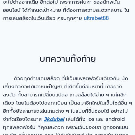
จะไม่ต่างจากเดิม อีกต่อไป เพราะการค้นหา ของนักพนัน
ออนไลน์ ได้กำหนดเป้าหมาย ที่ต้องการความสะดวกสบาย ใน
การเล่นสล็อตในเว็บเดียว ครบทุกค่าย
ultrabet88
บทความทิ้งท้าย
ด้วยทุกค่ายเกมสล็อต ที่มีเว็บแพลตฟอร์มเดียวกัน นัก
เสี่ยงดวงจะได้เอาชนะปัญหา ที่เกิดขึ้นก่อนหน้านี้ ได้อย่าง
ลงตัว ทั้งสามารถเปลี่ยนแปลง เกมสล็อตได้ง่าย ๆ แค่คลิก
เดียว โดยไม่ต้องไปลงทะเบียน เป็นสมาชิกใหม่ในเว็บไซต์อื่น ๆ
อีกทั้งยังสามารถเล่นเกมต่าง ๆ ในแบบที่ชื่นชอบได้ อย่างไม่
จำกัดเรื่องไตรมาส
3kdubai
เล่นได้ทั้ง ios และ android
ทุกแพลตฟอร์ม ที่คุณสะดวก เพราะเว็บของเรา ถูกออกแบบ