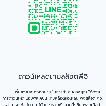
ดาวน์โหลดเกมสล็อตพีจี
เพิ่มความสะดวกสบาย ในการทำเงินของคุณ ได้ด้วย
การดาวน์โหด แอปพลิเคชัน เกมสล็อตออนไลน์ พีจีสล็อต คุณ
จะสามารถเข้าเล่นเกม ได้อย่างรวดเร็วมากยิ่งขึ้น เพราะมีอยู่