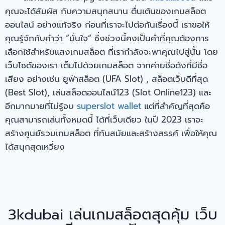
คุณจะได้สัมผัส กับความสนุกสนาน ตื่นเต้นของเกมสล็อต
ออนไลน์ อย่างแท้จริง ก่อนที่เราจะไปต่อกันเรื่องนี้ เราขอให้
คุณรู้จักกับคำว่า “มั่นใจ” ซึ่งช่วงนี้คงเป็นคำที่คุณต้องการ
เลือกใช้สำหรับแสงเกมสล็อต ที่เรากำลังจะพาคุณไปสู่นั้น โดย
เว็บไซต์ของเรา เต็มไปด้วยเกมสล็อต จากค่ายชื่อดังที่มีชื่อ
เสียง อย่างเช่น ยูฟ่าสล็อต (UFA Slot) , สล็อตเว็บดีที่สุด
(Best Slot), เล่นสล็อตออนไลน์123 (Slot Online123) และ
อีกมากมายที่ไม่รู้จบ
superslot wallet
แต่ที่สำคัญที่สุดคือ
คุณสามารถเล่นทั้งหมดนี้ ได้ที่เว็บเดียว ในปี 2023 เราจะ
สร้างศูนย์รวมเกมสล็อต ที่ทันสมัยและสร้างสรรค์ เพื่อให้คุณ
ได้สนุกสุดเหวี่ยง
3kdubai เล่นเกมสล็อตสุดคุ้ม เว็บ