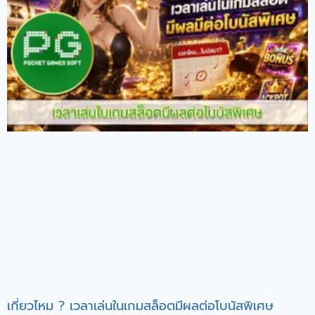
เกี่ยวไหม ? เวลาเล่นในเกมสล็อตมีผลต่อโบนัสพิเศษ