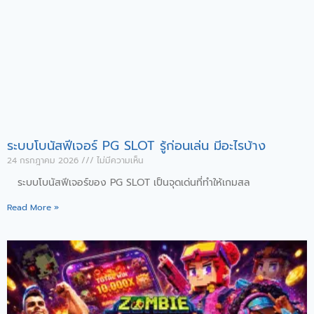
ระบบโบนัสฟีเจอร์ PG SLOT รู้ก่อนเล่น มีอะไรบ้าง
24 กรกฎาคม 2026
ไม่มีความเห็น
ระบบโบนัสฟีเจอร์ของ PG SLOT เป็นจุดเด่นที่ทำให้เกมสล
Read More »