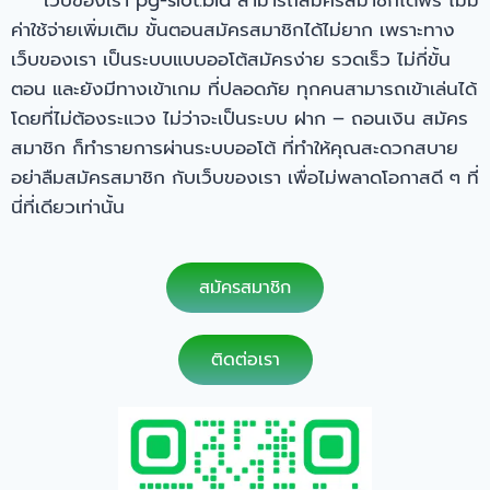
เว็บของเรา pg-slot.bid สามารถสมัครสมาชิกได้ฟรี ไม่มี
ค่าใช้จ่ายเพิ่มเติม ขั้นตอนสมัครสมาชิกได้ไม่ยาก เพราะทาง
เว็บของเรา เป็นระบบแบบออโต้สมัครง่าย รวดเร็ว ไม่กี่ขั้น
ตอน และยังมีทางเข้าเกม ที่ปลอดภัย ทุกคนสามารถเข้าเล่นได้
โดยที่ไม่ต้องระแวง ไม่ว่าจะเป็นระบบ ฝาก – ถอนเงิน สมัคร
สมาชิก ก็ทำรายการผ่านระบบออโต้ ที่ทำให้คุณสะดวกสบาย
อย่าลืมสมัครสมาชิก กับเว็บของเรา เพื่อไม่พลาดโอกาสดี ๆ ที่
นี่ที่เดียวเท่านั้น
สมัครสมาชิก
ติดต่อเรา