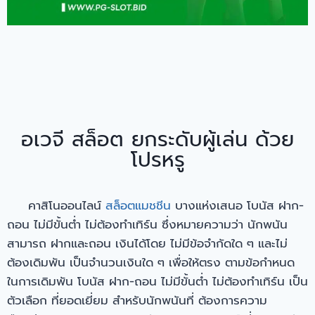
อเวจี สล็อต ยกระดับผู้เล่น ด้วย
โปรหรู
คาสิโนออนไลน์
สล็อตแมชชีน
บางแห่งเสนอ โบนัส ฝาก-
ถอน ไม่มีขั้นต่ำ ไม่ต้องทำเทิร์น ซึ่งหมายความว่า นักพนัน
สามารถ ฝากและถอน เงินได้โดย ไม่มีข้อจำกัดใด ๆ และไม่
ต้องเดิมพัน เป็นจำนวนเงินใด ๆ เพื่อให้ตรง ตามข้อกำหนด
ในการเดิมพัน โบนัส ฝาก-ถอน ไม่มีขั้นต่ำ ไม่ต้องทำเทิร์น เป็น
ตัวเลือก ที่ยอดเยี่ยม สำหรับนักพนันที่ ต้องการความ