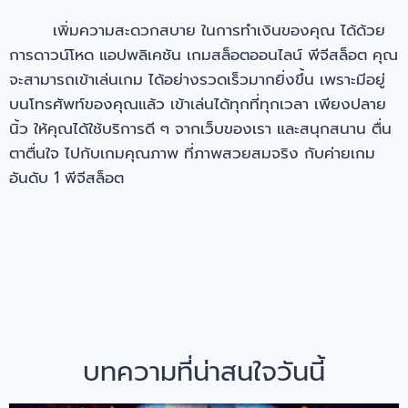
เพิ่มความสะดวกสบาย ในการทำเงินของคุณ ได้ด้วย
การดาวน์โหด แอปพลิเคชัน เกมสล็อตออนไลน์ พีจีสล็อต คุณ
จะสามารถเข้าเล่นเกม ได้อย่างรวดเร็วมากยิ่งขึ้น เพราะมีอยู่
บนโทรศัพท์ของคุณแล้ว เข้าเล่นได้ทุกที่ทุกเวลา เพียงปลาย
นิ้ว ให้คุณได้ใช้บริการดี ๆ จากเว็บของเรา และสนุกสนาน ตื่น
ตาตื่นใจ ไปกับเกมคุณภาพ ที่ภาพสวยสมจริง กับค่ายเกม
อันดับ 1 พีจีสล็อต
บทความที่น่าสนใจวันนี้