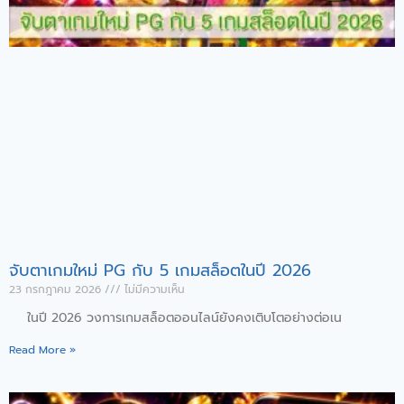
จับตาเกมใหม่ PG กับ 5 เกมสล็อตในปี 2026
23 กรกฎาคม 2026
ไม่มีความเห็น
ในปี 2026 วงการเกมสล็อตออนไลน์ยังคงเติบโตอย่างต่อเน
Read More »