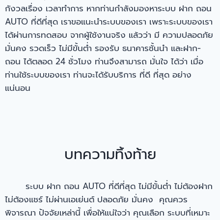
กังวลเรื่อง เวลาทำการ หากท่านกำลังมองหาระบบ ฝาก ถอน
AUTO ที่ดีที่สุด เราขอแนะนำระบบของเรา เพราะระบบของเรา
ได้ผ่านการทดสอบ จากผู้ใช้งานจริง แล้วว่า มี ความปลอดภัย
มั่นคง รวดเร็ว ไม่มีขั้นต่ำ รองรับ ธนาคารชั้นนำ และฝาก-
ถอน ได้ตลอด 24 ชั่วโมง ท่านจึงสามารถ มั่นใจ ได้ว่า เมื่อ
ท่านใช้ระบบของเรา ท่านจะได้รับบริการ ที่ดี ที่สุด อย่าง
แน่นอน
บทความทิ้งท้าย
ระบบ ฝาก ถอน AUTO ที่ดีที่สุด ไม่มีขั้นต่ำ ไม่ต้องฝาก
ไม่ต้องแชร์ ไม่ผ่านเอเย่นต์ ปลอดภัย มั่นคง คุณควร
พิจารณา ปัจจัยเหล่านี้ เพื่อให้แน่ใจว่า คุณเลือก ระบบที่เหมาะ