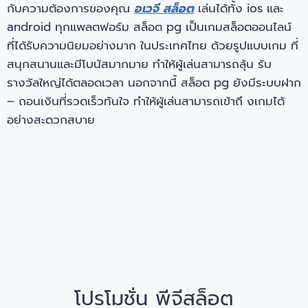
กับความต้องการของคุณ
อเวจี สล็อต
เล่นได้ทั้ง ios และ
android ทุกแพลตฟอร์ม
สล็อต pg เป็นเกมสล็อตออนไลน์
ที่ได้รับความนิยมอย่างมาก ในประเทศไทย ด้วยรูปแบบเกม ที่
สนุกสนานและมีโบนัสมากมาย ทำให้ผู้เล่นสามารถลุ้น รับ
รางวัลใหญ่ได้ตลอดเวลา นอกจากนี้ สล็อต pg ยังมีระบบฝาก
– ถอนเงินที่รวดเร็วทันใจ ทำให้ผู้เล่นสามารถเข้าถึ งเกมได้
อย่างสะดวกสบาย
โปรโมชั่น พีจีสล็อต