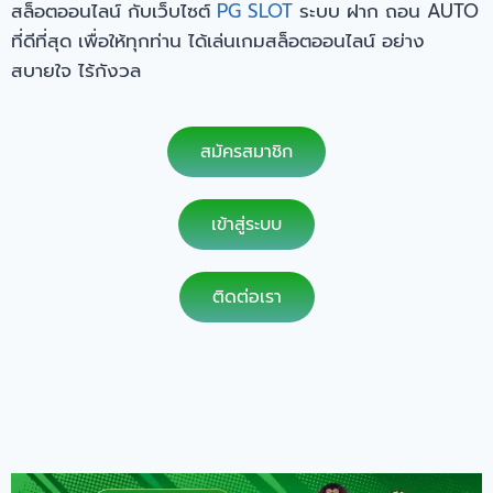
สล็อตออนไลน์ กับเว็บไซต์
PG SLOT
ระบบ ฝาก ถอน AUTO
ที่ดีที่สุด เพื่อให้ทุกท่าน ได้เล่นเกมสล็อตออนไลน์ อย่าง
สบายใจ ไร้กังวล
สมัครสมาชิก
เข้าสู่ระบบ
ติดต่อเรา