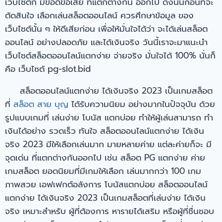
เว็บไซต์ก็ มีข้อดีข้อเสีย ที่แตกต่างกัน ออกไป ดังนั้นก่อนที่จะ
ตัดสินใจ เลือกเล่นสล็อตออนไลน์ ควรศึกษาข้อมูล ของ
เว็บไซต์นั้น ๆ ให้ดีเสียก่อน เพื่อให้มั่นใจได้ว่า จะได้เล่นสล็อต
ออนไลน์ อย่างปลอดภัย และได้เงินจริง วันนี้เราจะมาแนะนำ
เว็บไซต์สล็อตออนไลน์แตกง่าย จ่ายจริง มั่นใจได้ 100% นั่นก็
คือ เว็บไซต์ pg-slot.bid
สล็อตออนไลน์แตกง่าย ได้เงินจริง 2023 เป็นเกมสล็อต
ที่
สล็อต สาย บุญ
ได้รับความนิยม อย่างมากในปัจจุบัน ด้วย
รูปแบบเกมที่ เล่นง่าย โบนัส แตกบ่อย ทำให้ผู้เล่นสามารถ ทำ
เงินได้อย่าง รวดเร็ว ทันใจ สล็อตออนไลน์แตกง่าย ได้เงิน
จริง 2023 มีให้เลือกเล่นมาก มายหลายค่าย แต่ละค่ายก็จะ มี
จุดเด่น ที่แตกต่างกันออกไป เช่น สล็อต PG แตกง่าย ค่าย
เกมสล็อต ยอดนิยมที่มีเกมให้เลือก เล่นมากกว่า 100 เกม
ภาพสวย เอฟเฟกต์อลังการ โบนัสแตกบ่อย สล็อตออนไลน์
แตกง่าย ได้เงินจริง 2023 เป็นเกมสล็อตที่เล่นง่าย ได้เงิน
จริง เหมาะสำหรับ ผู้ที่ต้องการ หารายได้เสริม หรือผู้ที่ชื่นชอบ