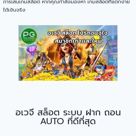
การเล่นเกมสล็อต หากคุณกำลังมองหา เกมสล็อตที่แตกง่าย
ได้เงินจริง
อเวจี สล็อต ระบบ ฝาก ถอน
AUTO ที่ดีที่สุด