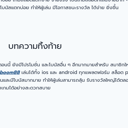
บนัสแตกบ่อย ทำให้ผู้เล่น มีโอกาสชนะรางวัล ได้ง่าย ยิ่งขึ้น
บทความทิ้งท้าย
อนนี้ ยังมีโปรโมชั่น และโบนัสอื่น ๆ อีกมากมายสำหรับ สมาชิก
boom88
เล่นได้ทั้ง ios และ android ทุกแพลตฟอร์ม
สล็อต p
ละมีโบนัสมากมาย ทำให้ผู้เล่นสามารถลุ้น รับรางวัลใหญ่ได้ตล
ถึ งเกมได้อย่างสะดวกสบาย