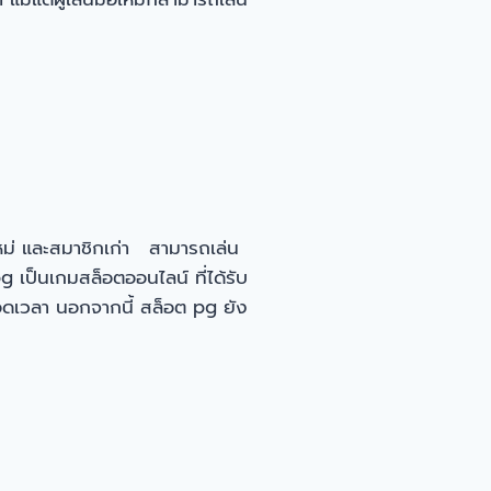
ใหม่ และสมาชิกเก่า สามารถเล่น
g เป็นเกมสล็อตออนไลน์ ที่ได้รับ
อดเวลา นอกจากนี้ สล็อต pg ยัง