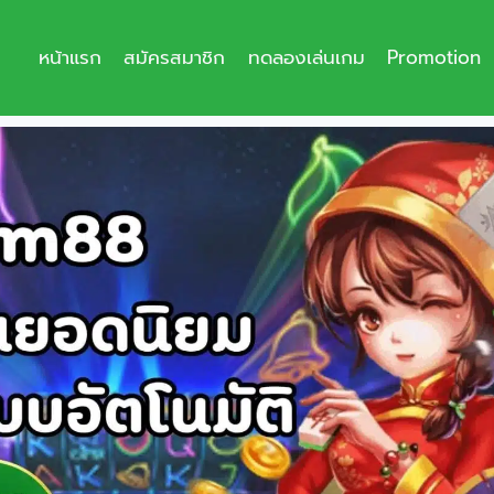
หน้าแรก
สมัครสมาชิก
ทดลองเล่นเกม
Promotion