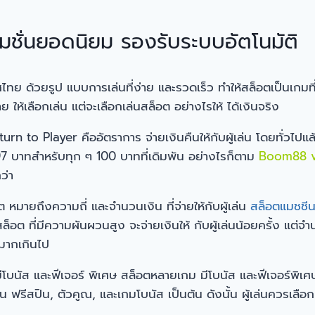
ชั่นยอดนิยม รองรับระบบอัตโนมัติ
 ด้วยรูป แบบการเล่นที่ง่าย และรวดเร็ว ทำให้สล็อตเป็นเกมที่
ห้เลือกเล่น แต่จะเลือกเล่นสล็อต อย่างไรให้ ได้เงินจริง
rn to Player คืออัตราการ จ่ายเงินคืนให้กับผู้เล่น โดยทั่วไปแล
 97 บาทสำหรับทุก ๆ 100 บาทที่เดิมพัน อย่างไรก็ตาม
Boom88 v
ว่า
ายถึงความถี่ และจำนวนเงิน ที่จ่ายให้กับผู้เล่น
สล็อตแมชชี
สล็อต ที่มีความผันผวนสูง จะจ่ายเงินให้ กับผู้เล่นน้อยครั้ง แต่จำ
 มากเกินไป
บนัส และฟีเจอร์ พิเศษ สล็อตหลายเกม มีโบนัส และฟีเจอร์พิเศษ ต
น ฟรีสปิน, ตัวคูณ, และเกมโบนัส เป็นต้น ดังนั้น ผู้เล่นควรเลือก 