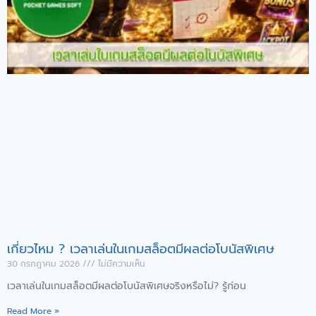
เกี่ยวไหม ? เวลาเล่นในเกมสล็อตมีผลต่อโบนัสพิเศษ
30 กรกฎาคม 2026
ไม่มีความเห็น
เวลาเล่นในเกมสล็อตมีผลต่อโบนัสพิเศษจริงหรือไม่? รู้ก่อน
Read More »