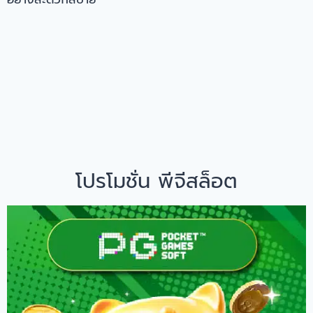
โปรโมชั่น พีจีสล็อต