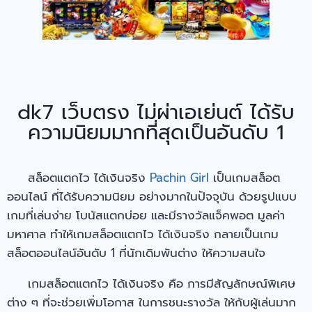
dk7 เว็บตรง ไม่ผ่าเอเย่นต์ ได้รับ
ความนิยมมากที่สุดเป็นอันดับ 1
สล็อตแตกไว ได้เงินจริง
Pachin Girl
เป็นเกมสล็อต
ออนไลน์ ที่ได้รับความนิยม อย่างมากในปัจจุบัน ด้วยรูปแบบ
เกมที่เล่นง่าย โบนัสแตกบ่อย และมีรางวัลแจ็คพอต มูลค่า
มหาศาล ทำให้เกมสล็อตแตกไว ได้เงินจริง กลายเป็นเกม
สล็อตออนไลน์อันดับ 1 ที่นักเดิมพันต่าง ให้ความสนใจ
เกมสล็อตแตกไว ได้เงินจริง คือ การมีสัญลักษณ์พิเศษ
ต่าง ๆ ที่จะช่วยเพิ่มโอกาส ในการชนะรางวัล ให้กับผู้เล่นมาก