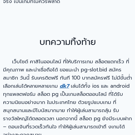
จริง
เป็นเกมที่ไม่ควรพลาด
บทความทิ้งท้าย
เว็บไซต์ คาสิโนออนไลน์ ที่ให้บริการเกม สล็อตแตกเร็ว ที่
มีคุณภาพ และน่าเชื่อถือได้ ขอแนะนำ pg-slot.bid สมัคร
สมาชิก วันนี้ รับเครดิตฟรี ทันที 100 บาทสมัครฟรี ไม่มีขั้นต่ำ
เลือกเล่นได้หลายหลายเกม
dk7
เล่นได้ทั้ง ios และ android
ทุกแพลตฟอร์ม
สล็อต pg เป็นเกมสล็อตออนไลน์ ที่ได้รับ
ความนิยมอย่างมาก ในประเทศไทย ด้วยรูปแบบเกม ที่
สนุกสนานและมีโบนัสมากมาย ทำให้ผู้เล่นสามารถลุ้น รับ
รางวัลใหญ่ได้ตลอดเวลา นอกจากนี้ สล็อต pg ยังมีระบบฝาก
– ถอนเงินที่รวดเร็วทันใจ ทำให้ผู้เล่นสามารถเข้าถึ งเกมได้
อย่างสะดวกสบาย