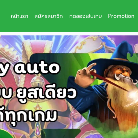
หน้าแรก
สมัครสมาชิก
ทดลองเล่นเกม
Promotion