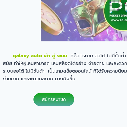
galaxy auto เข้า สู่ ระบบ
สล็อตระบบ ออโต้ ไม่มีขั้นต่
สมัย ทำให้ผู้เล่นสามารถ เล่นสล็อตได้อย่าง ง่ายดาย และสะดวกส
ระบบออโต้ ไม่มีขั้นต่ำ เป็นเกมสล็อตออนไลน์ ที่ได้รับความนิยม
ง่ายดาย และสะดวกสบาย มากยิ่งขึ้น
สมัครสมาชิก