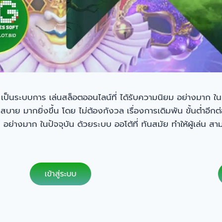
ำ เป็นระบบการ เล่นสล็อตออนไลน์ที่ ได้รับความนิยม อย่างมาก ในป
บาย มากยิ่งขึ้น โดย ไม่ต้องกังวล เรื่องการเดิมพัน ขั้นต่ำอีกต
 อย่างมาก ในปัจจุบัน ด้วยระบบ ออโต้ที่ ทันสมัย ทำให้ผู้เล่น ส
เข้าสู่ระบบ