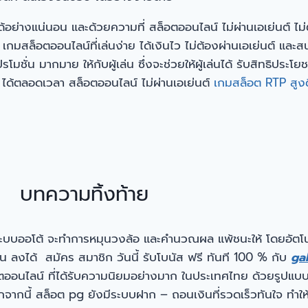
างแน่นอน และด้วยความที่ สล็อตออนไลน์ ไม่ผ่านเอเย่นต์ ไม่ต้อง
เกมสล็อตออนไลน์ที่เล่นง่าย ได้เงินไว ไม่ต้องผ่านเอเย่นต์ และส
โมชั่น มากมาย ให้กับผู้เล่น ซึ่งจะช่วยให้ผู้เล่นได้ รับสิทธิประ
 ได้ตลอดเวลา สล็อตออนไลน์ ไม่ผ่านเอเย่นต์
เกมสล็อต RTP สูงด
บทความทิ้งท้าย
บออโต้ จะทำการหมุนวงล้อ และคำนวณผล แพ้ชนะให้ โดยอัตโนมัต
น ลงได้ สมัคร สมาชิก วันนี้ รับโบนัส ฟรี ทันที 100 % กับ
gal
ตออนไลน์ ที่ได้รับความนิยมอย่างมาก ในประเทศไทย ด้วยรูปแบบ
จากนี้ สล็อต pg ยังมีระบบฝาก – ถอนเงินที่รวดเร็วทันใจ ทำให้ผ