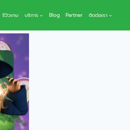
รีวิวเกม
บริการ
Blog
Partner
ติดต่อเรา