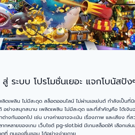
 สู่ ระบบ โปรโมชั่นเยอะ แจกโบนัสปัง
ลิดเพลิน ไม่มีสะดุด สล็อตออนไลน์ ไม่ผ่านเอเย่นต์ กำลังเป็นที
่นได้ อย่างสนุกสนาน เพลิดเพลิน ไม่มีสะดุด และที่สำคัญคือ ได้เงิ
แตกต่างกันออกไป เช่น บางค่ายอาจจะเน้น เรื่องภาพ และเสียง ที่
ลากหลายของเกม เว็บไซต์ pg-slot.bid มีเกมสล็อตให้ เลือกเล่
็อตที่ ตนเองชื่นชอบ ได้อย่างง่ายดาย