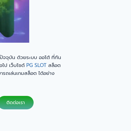
ัจจุบัน ด้วยระบบ ออโต้ ที่ทัน
่อไป เว็บไซต์
PG SLOT
สล็อต
ามารถเล่นเกมสล็อต ได้อย่าง
ติดต่อเรา