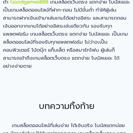
ต่ำ
Goodgames888
เกมสล็อตเว็บตรง แตกง่าย โบนัสเยอะ
เป็นเกมสล็อตออนไลน์ที่ฝาก-ถอน ไม่มีขั้นต่ำ ทำให้ผู้เล่น
สามารถฝากเงินเข้ามาเล่นเกมได้อย่างอิสระ และสามารถถอน
เงินออกจากเกมได้อย่างอิสระเช่นเดียวกัน รองรับทุก
แพลตฟอร์ม เกมสล็อตเว็บตรง แตกง่าย โบนัสเยอะ เป็นเกม
สล็อตออนไลน์ที่รองรับทุกแพลตฟอร์ม ไม่ว่าจะเป็น
คอมพิวเตอร์ โน้ตบุ๊ก แท็บเล็ต หรือสมาร์ทโฟน ผู้เล่นก็
สามารถเข้าถึงเกมสล็อตเว็บตรง แตกง่าย โบนัสเยอะ ได้
อย่างง่ายดาย
บทความทิ้งท้าย
เกมสล็อตออนไลน์ที่เล่นง่าย ได้เงินจริง โบนัสแตกบ่อย