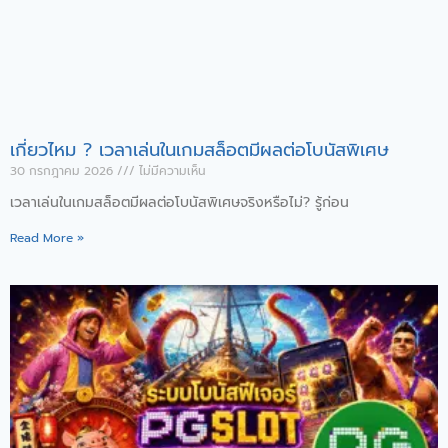
เกี่ยวไหม ? เวลาเล่นในเกมสล็อตมีผลต่อโบนัสพิเศษ
30 กรกฎาคม 2026
ไม่มีความเห็น
เวลาเล่นในเกมสล็อตมีผลต่อโบนัสพิเศษจริงหรือไม่? รู้ก่อน
Read More »