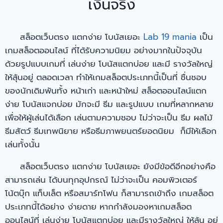
เงินจริง
สล็อตเว็บตรง แตกง่าย โบนัสเยอะ
Lab 19 mania
เป็น
เกมสล็อตออนไลน์ ที่ได้รับความนิยม อย่างมากในปัจจุบัน
ด้วยรูปแบบเกมที่ เล่นง่าย โบนัสแตกบ่อย และมี รางวัลใหญ่
ให้ลุ้นอยู่ ตลอดเวลา ทำให้เกมสล็อตประเภทนี้เป็นที่ ชื่นชอบ
ของนักเดิมพันทั้ง หน้าเก่า และหน้าใหม่ สล็อตออนไลน์แตก
ง่าย โบนัสแจกบ่อย มักจะมี ธีม และรูปแบบ เกมที่หลากหลาย
เพื่อให้ผู้เล่นได้เลือก เล่นตามความชอบ ไม่ว่าจะเป็น ธีม ผลไม้
ธีมสัตว์ ธีมเทพนิยาย หรือธีมภาพยนตร์ยอดนิยม ก็มีให้เลือก
เล่นทั้งนั้น
สล็อตเว็บตรง แตกง่าย โบนัสเยอะ ยังมีข้อดีอีกอย่างคือ
สามารถเล่น ได้บนทุกอุปกรณ์ ไม่ว่าจะเป็น คอมพิวเตอร์
โน้ตบุ๊ก แท็บเล็ต หรือสมาร์ทโฟน ก็สามารถเข้าถึง เกมสล็อต
ประเภทนี้ได้อย่าง ง่ายดาย หากกำลังมองหาเกมสล็อต
ออนไลน์ที่ เล่นง่าย โบนัสแตกบ่อย และมีรางวัลใหญ่ ให้ลุ้น อยู่