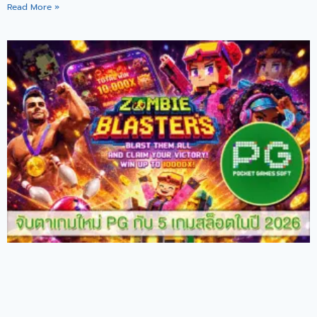
Read More »