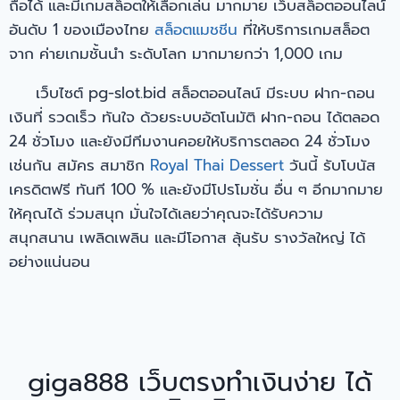
ถือได้ และมีเกมสล็อตให้เลือกเล่น มากมาย เว็บสล็อตออนไลน์
อันดับ 1 ของเมืองไทย
สล็อตแมชชีน
ที่ให้บริการเกมสล็อต
จาก ค่ายเกมชั้นนำ ระดับโลก มากมายกว่า 1,000 เกม
เว็บไซต์ pg-slot.bid สล็อตออนไลน์ มีระบบ ฝาก-ถอน
เงินที่ รวดเร็ว ทันใจ ด้วยระบบอัตโนมัติ ฝาก-ถอน ได้ตลอด
24 ชั่วโมง และยังมีทีมงานคอยให้บริการตลอด 24 ชั่วโมง
เช่นกัน สมัคร สมาชิก
Royal Thai Dessert
วันนี้ รับโบนัส
เครดิตฟรี ทันที 100 % และยังมีโปรโมชั่น อื่น ๆ อีกมากมาย
ให้คุณได้ ร่วมสนุก มั่นใจได้เลยว่าคุณจะได้รับความ
สนุกสนาน เพลิดเพลิน และมีโอกาส ลุ้นรับ รางวัลใหญ่ ได้
อย่างแน่นอน
giga888 เว็บตรงทำเงินง่าย ได้