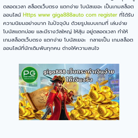
ตลอดเวลา สล็อตเว็บตรง แตกง่าย โบนัสเยอะ เป็นเกมสล็อต
ออนไลน์
Https www giga888auto com register
ที่ได้รับ
ความนิยมอย่างมาก ในปัจจุบัน ด้วยรูปแบบเกมที่ เล่นง่าย
โบนัสแตกบ่อย และมีรางวัลใหญ่ ให้ลุ้น อยู่ตลอดเวลา ทำให้
เกมสล็อตเว็บตรง แตกง่าย โบนัสเยอะ กลายเป็น เกมสล็อต
ออนไลน์ที่นักเดิมพันทุกคน ต่างให้ความสนใจ