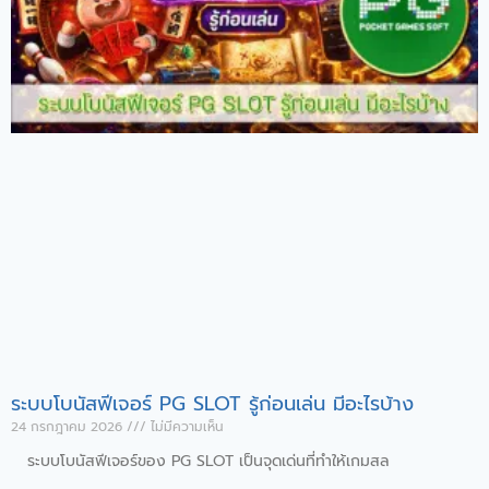
ระบบโบนัสฟีเจอร์ PG SLOT รู้ก่อนเล่น มีอะไรบ้าง
24 กรกฎาคม 2026
ไม่มีความเห็น
ระบบโบนัสฟีเจอร์ของ PG SLOT เป็นจุดเด่นที่ทำให้เกมสล