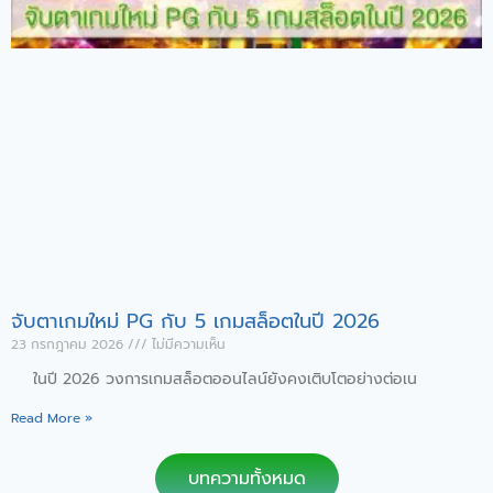
จับตาเกมใหม่ PG กับ 5 เกมสล็อตในปี 2026
23 กรกฎาคม 2026
ไม่มีความเห็น
ในปี 2026 วงการเกมสล็อตออนไลน์ยังคงเติบโตอย่างต่อเน
Read More »
บทความทั้งหมด