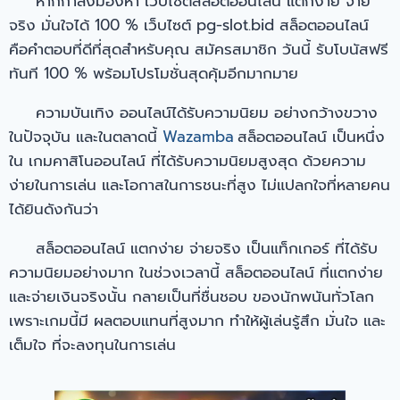
หากกำลังมองหา เว็บไซต์สล็อตออนไลน์ แตกง่าย จ่าย
จริง มั่นใจได้ 100 % เว็บไซต์
pg-slot.bid
สล็อตออนไลน์
คือคำตอบที่ดีที่สุดสำหรับคุณ สมัครสมาชิก วันนี้ รับโบนัสฟรี
ทันที 100 % พร้อมโปรโมชั่นสุดคุ้มอีกมากมาย
ความบันเทิง ออนไลน์ได้รับความนิยม อย่างกว้างขวาง
ในปัจจุบัน และในตลาดนี้
Wazamba
สล็อตออนไลน์ เป็นหนึ่ง
ใน เกมคาสิโนออนไลน์ ที่ได้รับความนิยมสูงสุด ด้วยความ
ง่ายในการเล่น และโอกาสในการชนะที่สูง ไม่แปลกใจที่หลายคน
ได้ยินดังกันว่า
สล็อตออนไลน์ แตกง่าย จ่ายจริง เป็นแท็กเกอร์ ที่ได้รับ
ความนิยมอย่างมาก ในช่วงเวลานี้
สล็อตออนไลน์ ที่แตกง่าย
และจ่ายเงินจริงนั้น กลายเป็นที่ชื่นชอบ ของนักพนันทั่วโลก
เพราะเกมนี้มี ผลตอบแทนที่สูงมาก ทำให้ผู้เล่นรู้สึก มั่นใจ และ
เต็มใจ ที่จะลงทุนในการเล่น