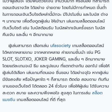
ไม่ว่าผู้เล่นจะ เดิมพันด้วยเงิน จำนวนมาก หรือน้อย ก็สามารถ
ถอนเงินรางวัล ได้อย่าง ง่ายดาย โดยไม่มีการกำหนด ขั้นต่ำ
ในการถอนเงินเว็บไซต์เหล่านี้มักจะ มีโปรโมชั่น และโบนัส ต่าง
ๆ มากมาย เพื่อดึงดูดผู้เล่น ให้เข้ามา เล่นเกมสล็อตออนไลน์
กับเว็บไซต์ เช่น โบนัสต้อนรับ โบนัสฝากเงินครั้งแรก โบนัส
คืนเงิน และอื่น ๆ อีกมากมาย
ผู้เล่นสามารถ เลือกเล่น
ufasociety
เกมสล็อตออนไลน์
ได้หลากหลายเกม จากหลากหลาย ค่ายเกมชั้นนำ เช่น PG
SLOT, SLOTXO, JOKER GAMING, และอื่น ๆ อีกมากมาย
โดยแต่ละเกมจะมี ธีม และรูปแบบ ที่แตกต่างกัน ออกไป เพื่อให้
ผู้เล่นได้เลือก เล่นเกมที่ตนเอง ชื่นชอบ ได้อย่างจุใจ หากผู้เล่น
มีข้อสงสัย หรือปัญหาใด ๆ ก็สามารถ ติดต่อ สอบถาม กับทีม
งานของเว็บไซต์ ได้ตลอด 24 ชั่วโมง เพื่อให้ผู้เล่น ได้รับความ
สะดวก สบาย และความพึงพอใจ สูงสุด ในการเล่น
สล็อต
แมชชีน
เกมสล็อตออนไลน์ ที่ดี ที่สุด