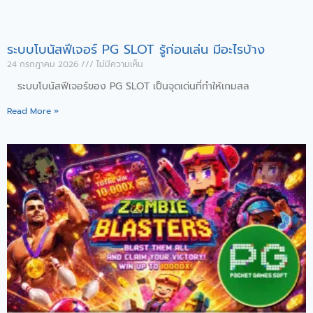
ระบบโบนัสฟีเจอร์ PG SLOT รู้ก่อนเล่น มีอะไรบ้าง
24 กรกฎาคม 2026
ไม่มีความเห็น
ระบบโบนัสฟีเจอร์ของ PG SLOT เป็นจุดเด่นที่ทำให้เกมสล
Read More »