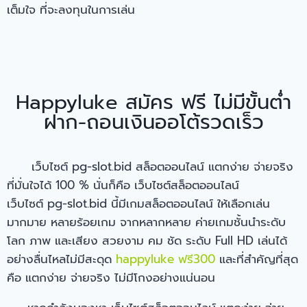
เต็มใจ ที่จะลงทุนในการเล่น
Happyluke สมัคร ฟรี ไม่มีขั้นต่ำ
ฝาก-ถอนเงินออโต้รวดเร็ว
เว็บไซต์ pg-slot.bid สล็อตออนไลน์ แตกง่าย จ่ายจริง
ที่มั่นใจได้ 100 % นั่นก็คือ เว็บไซต์สล็อตออนไลน์
เว็บไซต์
pg-slot.bid
นี้มีเกมสล็อตออนไลน์ ให้เลือกเล่น
มากมาย หลายร้อยเกม จากหลากหลาย ค่ายเกมชั้นนำระดับ
โลก ภาพ และเสียง สวยงาม คม ชัด ระดับ Full HD เล่นได้
อย่างลื่นไหลไม่มีสะดุด
happyluke ฟรี300
และที่สำคัญที่สุด
คือ แตกง่าย จ่ายจริง ไม่มีโกงอย่างแน่นอน